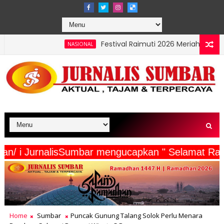
Festival Raimuti 2026 Meriah, Final Dayung dan Pera
NASIONAL
a Wartawan/ i JurnalisSumbar mengucapkan " Sela
Home
Sumbar
Puncak Gunung Talang Solok Perlu Menara