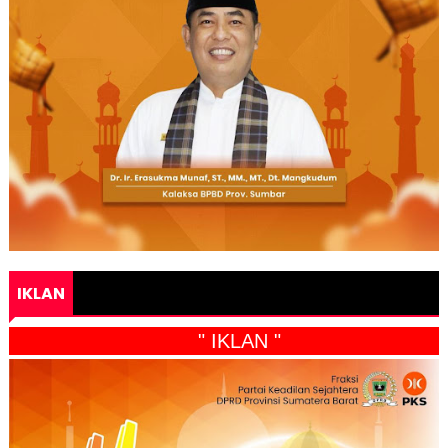
IKLAN
" IKLAN "