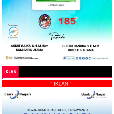
IKLAN
" IKLAN "