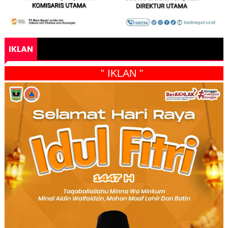
IKLAN
" IKLAN "