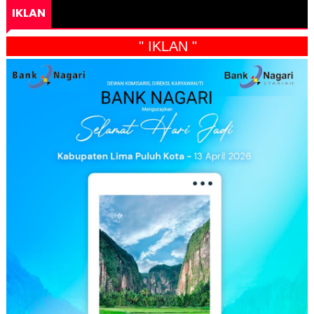
IKLAN
" IKLAN "