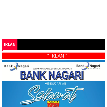
IKLAN
" IKLAN "