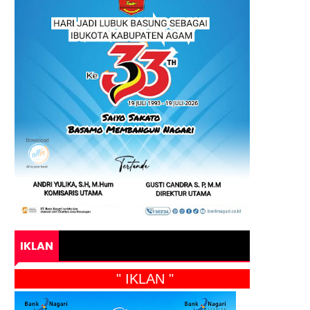
IKLAN
" IKLAN "