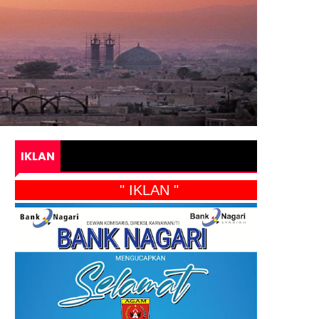
IKLAN
" IKLAN "