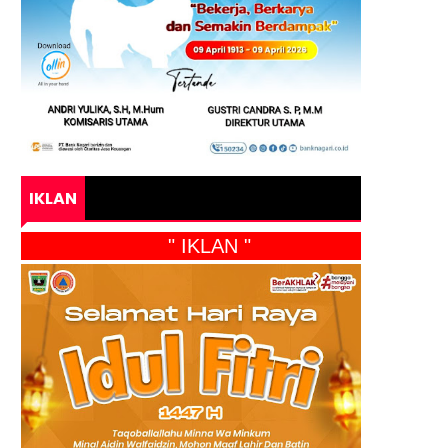
IKLAN
" IKLAN "