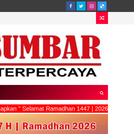
capkan " Selamat Ramadhan 1447 | 2026"