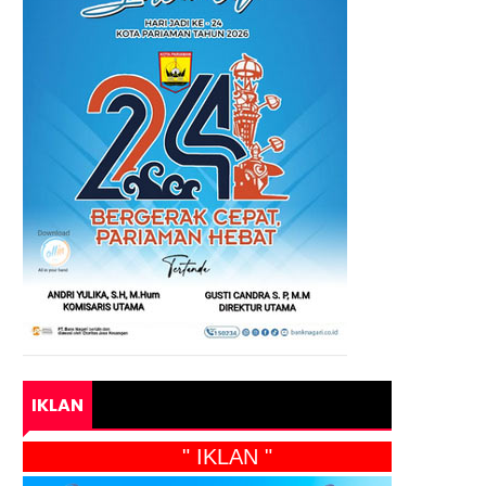
IKLAN
" IKLAN "