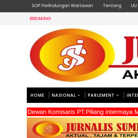
SOP Perlindungan Wartawan
Tentang
UU 
BREAKING
HOME
NASIONAL
PARLEMENT
INT
" Dewan Komisaris PT.Piliang intermaya