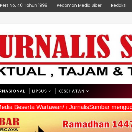
Pers No. 40 Tahun 1999
Pedoman Media Siber
Redaksi
ERNASIONAL
LIPSUS
KESEHATAN
 Media Beserta Wartawan/ i JurnalisSumbar mengu