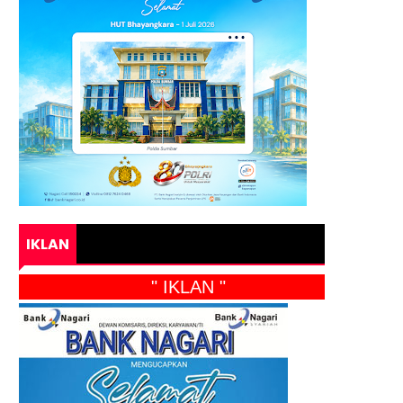
IKLAN
" IKLAN "