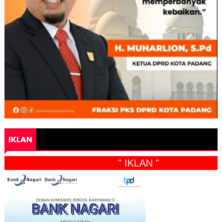
IKLAN
" IKLAN "