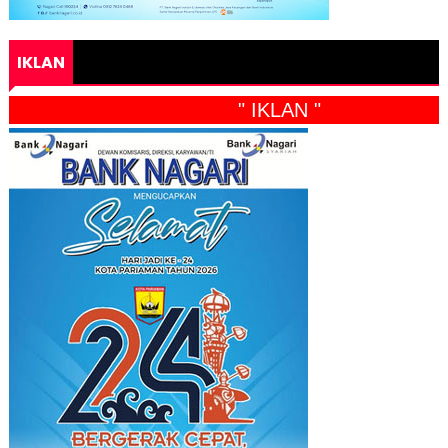
IKLAN
" IKLAN "