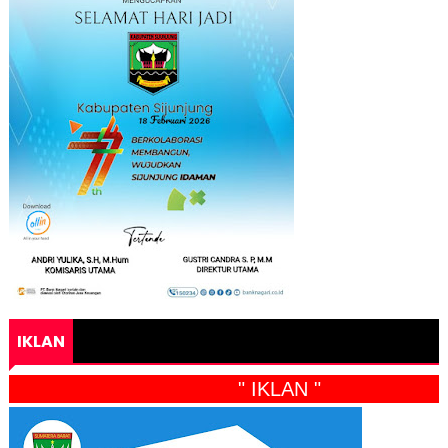
IKLAN
" IKLAN "