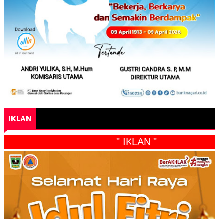
IKLAN
" IKLAN "