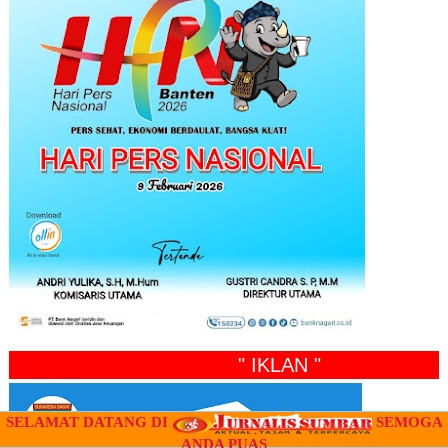
" IKLAN "
SELAMAT DATANG DI
SEMOGA
ANDA PUAS