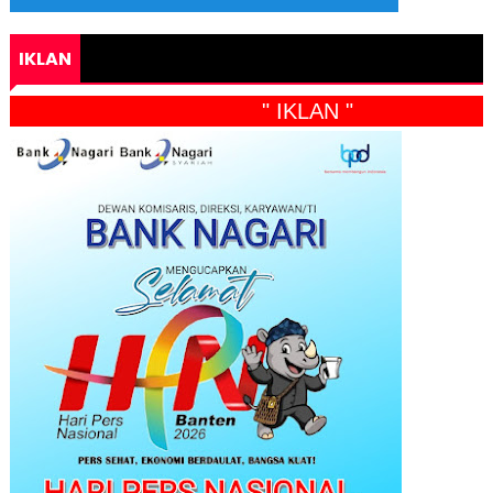
IKLAN
" IKLAN "