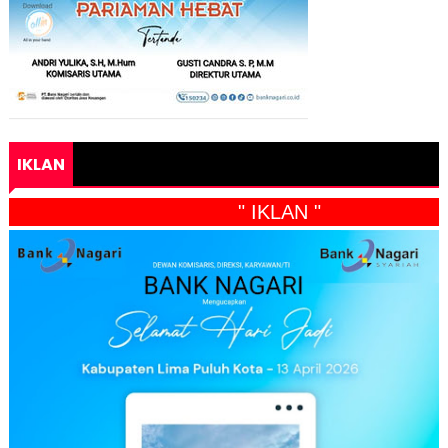
IKLAN
" IKLAN "