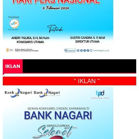
IKLAN
" IKLAN "