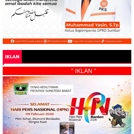
IKLAN
" IKLAN "