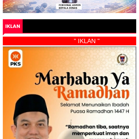
IKLAN
" IKLAN "