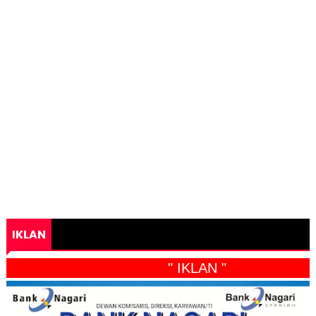
IKLAN
" IKLAN "