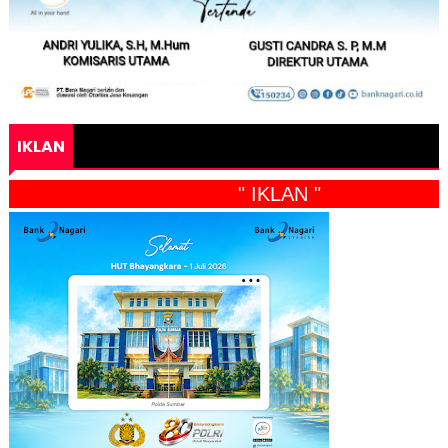
IKLAN
" IKLAN "