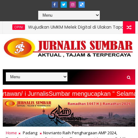
kan UMKM Melek Digital di Ulakan Tapakih, Mahasiswa KKN UNP 
serta Wartawan/ i JurnalisSumbar mengucapkan "
Home
Padang
Novrianto Raih Penghargaan AMP 2024,