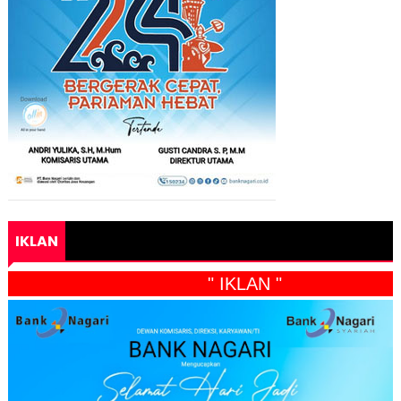
IKLAN
" IKLAN "