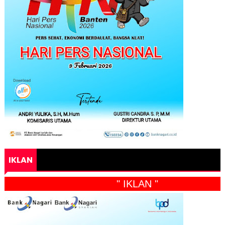
IKLAN
" IKLAN "