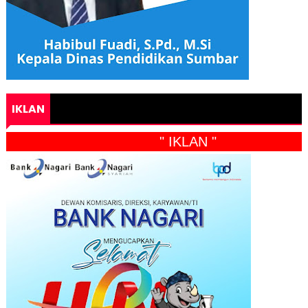
IKLAN
" IKLAN "