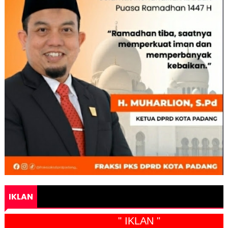
IKLAN
" IKLAN "