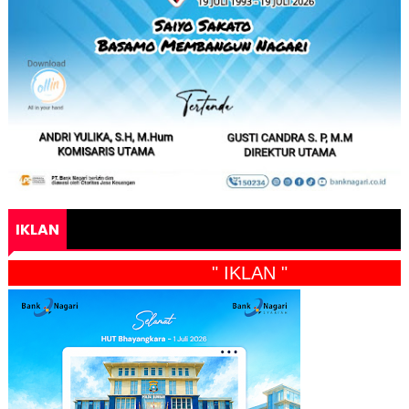
IKLAN
" IKLAN "