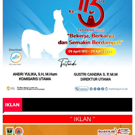
IKLAN
" IKLAN "