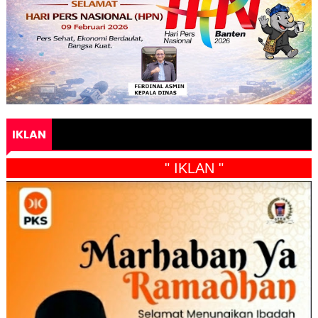
IKLAN
" IKLAN "