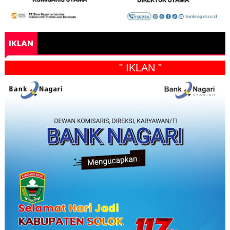
IKLAN
" IKLAN "