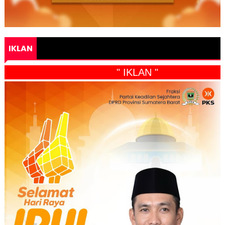
IKLAN
" IKLAN "