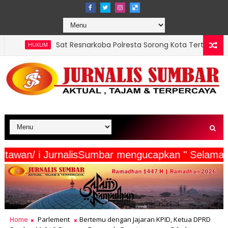
 Resnarkoba Polresta Sorong Kota Tertibkan Peredaran Miras Cap
serta Wartawan/ i JurnalisSumbar mengucapkan " 
Home
Parlement
Bertemu dengan Jajaran KPID, Ketua DPRD