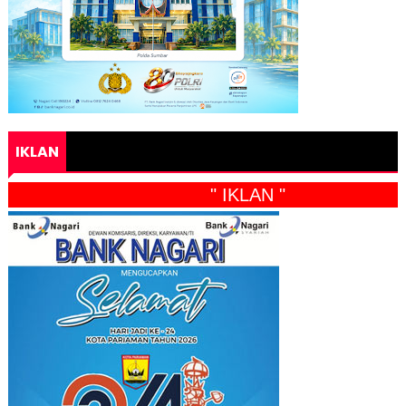
IKLAN
" IKLAN "