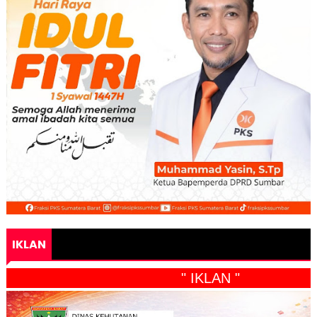
IKLAN
" IKLAN "