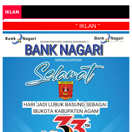
IKLAN
" IKLAN "