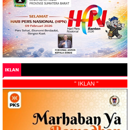
IKLAN
" IKLAN "