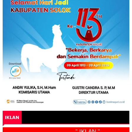
IKLAN
" IKLAN "