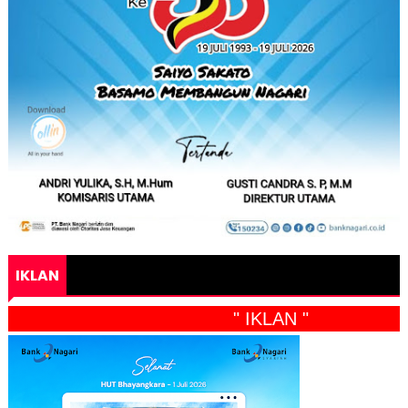
IKLAN
" IKLAN "