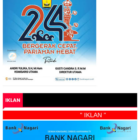
IKLAN
" IKLAN "