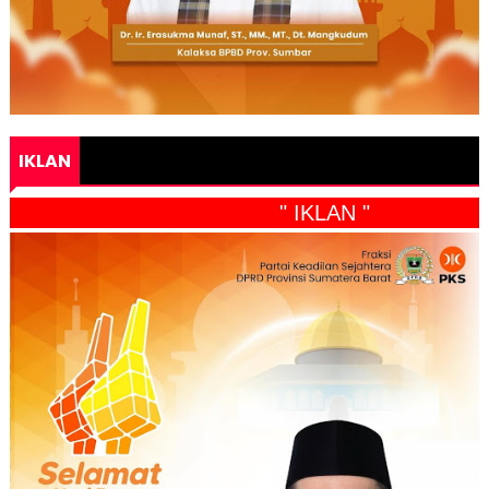
IKLAN
" IKLAN "