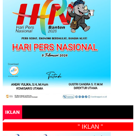
IKLAN
" IKLAN "