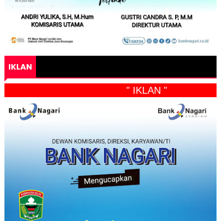
IKLAN
" IKLAN "