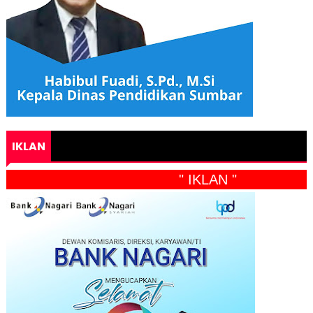
IKLAN
" IKLAN "