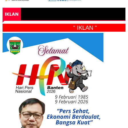
IKLAN
" IKLAN "