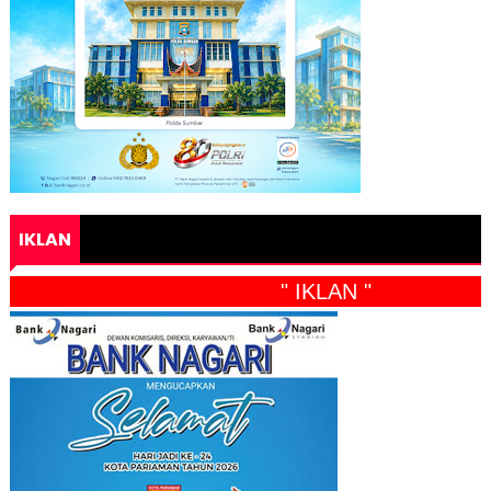
IKLAN
" IKLAN "