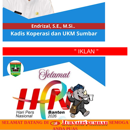
" IKLAN "
SELAMAT DATANG DI
SEMOGA
ANDA PUAS