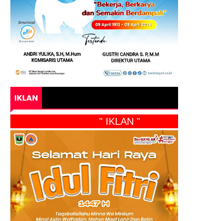
IKLAN
" IKLAN "