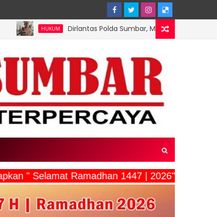
Dirlantas Polda Sumbar, Menghimbau: Tertib Kendaraan L
KUM
ucapkan " Selamat Ramadhan 1447 | 2026"