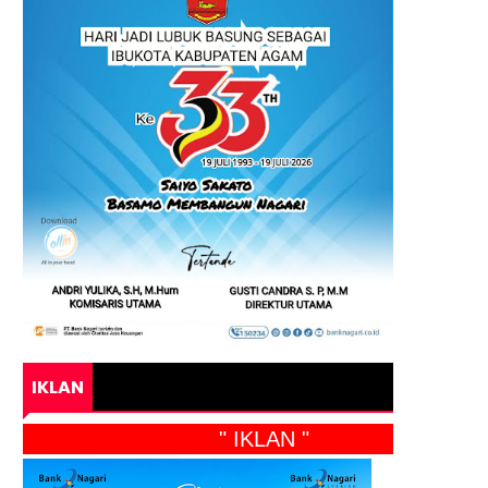
IKLAN
" IKLAN "