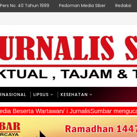
Pers No. 40 Tahun 1999
Pedoman Media Siber
Redaksi
HU
emangat dan Kebersamaan
ERNASIONAL
LIPSUS
KESEHATAN
 Media Beserta Wartawan/ i JurnalisSumbar meng