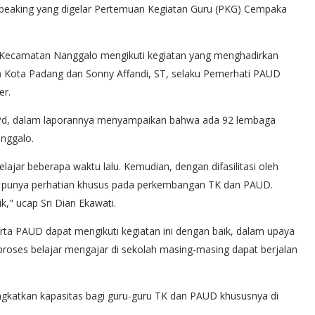
Speaking yang digelar Pertemuan Kegiatan Guru (PKG) Cempaka
e Kecamatan Nanggalo mengikuti kegiatan yang menghadirkan
 Kota Padang dan Sonny Affandi, ST, selaku Pemerhati PAUD
er.
.Pd, dalam laporannya menyampaikan bahwa ada 92 lembaga
anggalo.
lajar beberapa waktu lalu. Kemudian, dengan difasilitasi oleh
an punya perhatian khusus pada perkembangan TK dan PAUD.
ik," ucap Sri Dian Ekawati.
erta PAUD dapat mengikuti kegiatan ini dengan baik, dalam upaya
roses belajar mengajar di sekolah masing-masing dapat berjalan
gkatkan kapasitas bagi guru-guru TK dan PAUD khususnya di