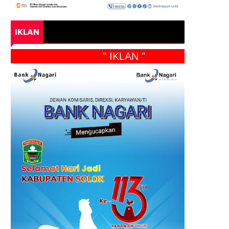
IKLAN
" IKLAN "