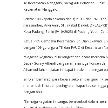
se Kecamatan Nanggalo, mengikuti Pelatihan Public 
Kecamatan Nanggalo.
Sekitar 100 kepala sekolah dan guru TK dan PAUD s
narasumber, Andi Amir, SH, (Kabid Dalduk DP3A2PKB)
Kota Padang, Senin (9/10/2023) di Padang Youth Cent
Ketua PKG Cempaka Kecamatan, Sri Dian Ekawati, S
dengan 109 guru-guru TK dan PAUD di Kecamatan N
"Gagasan kegiatan ini berangkat dari acara merdeka be
Bapak Sonny Affandi yang selama ini juga konsen d
Alhamdulillah, kegiatan ini dapat terlaksana dengan ba
Sri Dian berharap, para kepala sekolah dan guru TK s
menambah ilmu dan peningkatan kapasitas sehingga p
dengan baik.
"Semoga kegiatan ini sangat bermanfaat dalam menin
Kecamatan Nanggalo," harap Sri Dian.