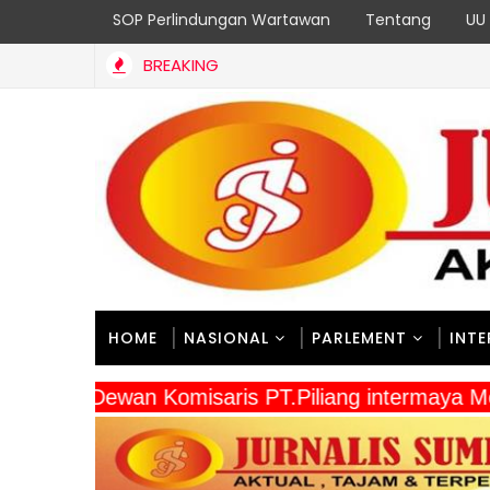
SOP Perlindungan Wartawan
Tentang
UU 
BREAKING
i 2026 Meriah, Final Dayung dan Perahu Mesin 15 PK: Satukan S
HOME
NASIONAL
PARLEMENT
INT
" Dewan Komisaris PT.Piliang intermaya