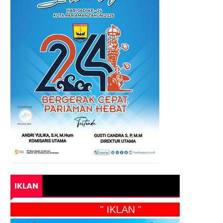
IKLAN
" IKLAN "