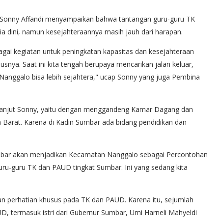
 Sonny Affandi menyampaikan bahwa tantangan guru-guru TK
a dini, namun kesejahteraannya masih jauh dari harapan.
bagai kegiatan untuk peningkatan kapasitas dan kesejahteraan
ya. Saat ini kita tengah berupaya mencarikan jalan keluar,
nggalo bisa lebih sejahtera," ucap Sonny yang juga Pembina
, lanjut Sonny, yaitu dengan menggandeng Kamar Dagang dan
ra Barat. Karena di Kadin Sumbar ada bidang pendidikan dan
Sumbar akan menjadikan Kecamatan Nanggalo sebagai Percontohan
ru-guru TK dan PAUD tingkat Sumbar. Ini yang sedang kita
an perhatian khusus pada TK dan PAUD. Karena itu, sejumlah
UD, termasuk istri dari Gubernur Sumbar, Umi Harneli Mahyeldi