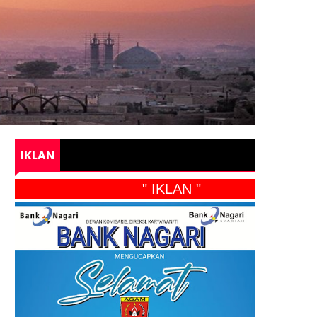
IKLAN
" IKLAN "