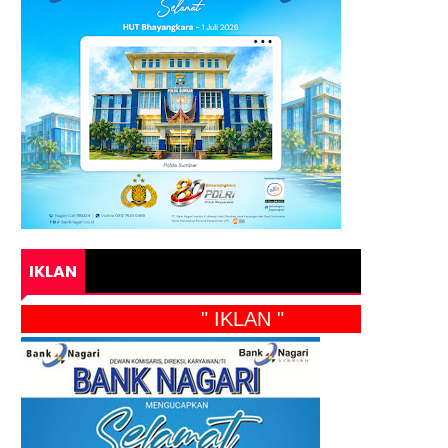
IKLAN
" IKLAN "