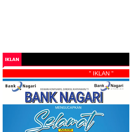
IKLAN
" IKLAN "