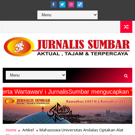
edia Beserta Wartawan/ i JurnalisSumbar menguca
Home
Artikel
Mahasiswa Universitas Andalas Ciptakan Alat