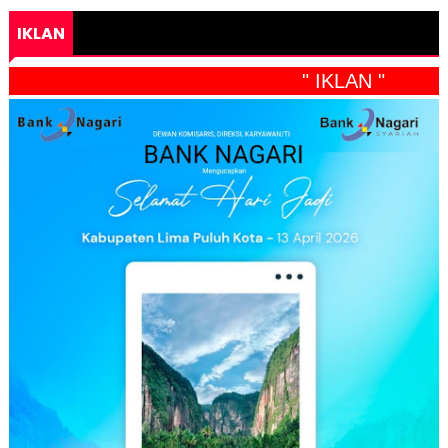
IKLAN
" IKLAN "