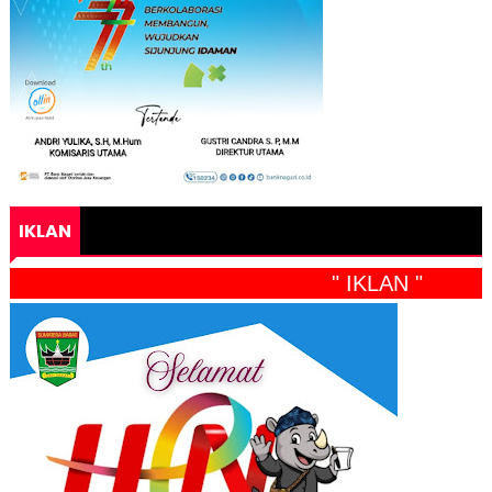
IKLAN
" IKLAN "