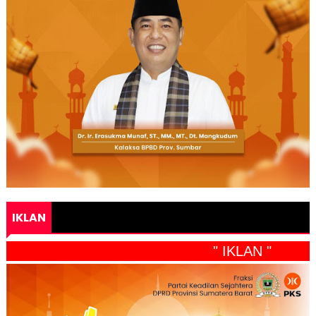
IKLAN
" IKLAN "