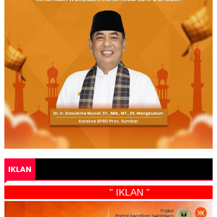
IKLAN
" IKLAN "