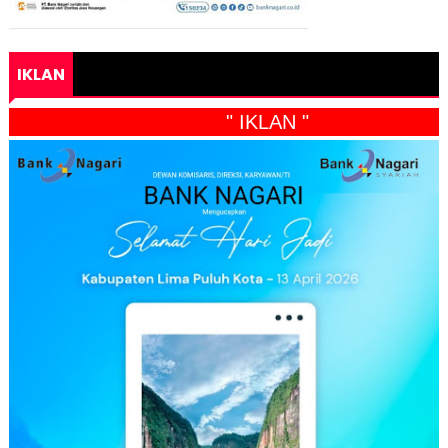
IKLAN
" IKLAN "