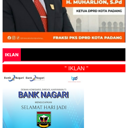
IKLAN
" IKLAN "