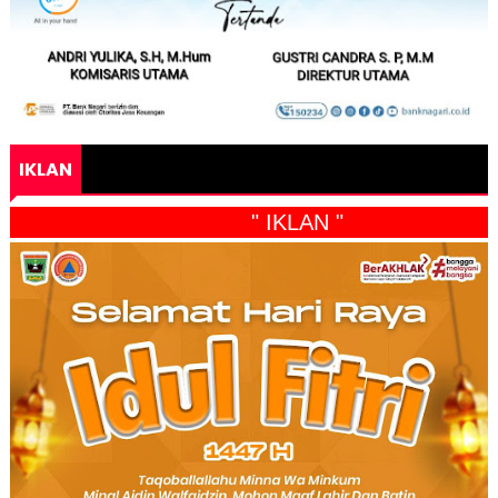
IKLAN
" IKLAN "