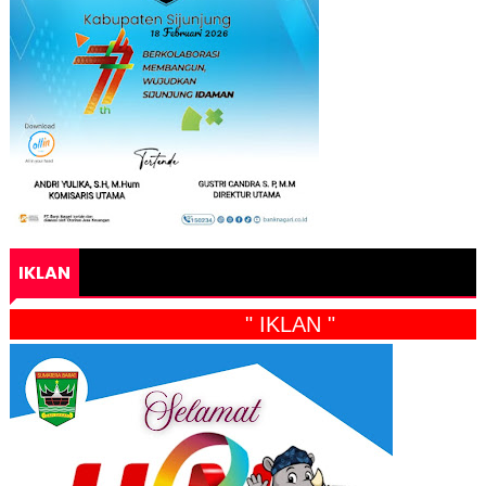
IKLAN
" IKLAN "