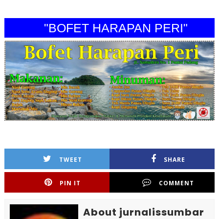
"BOFET HARAPAN PERI"
TWEET
SHARE
PIN IT
COMMENT
About jurnalissumbar