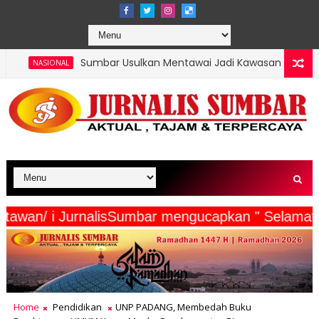
bar Usulkan Mentawai Jadi Kawasan Tambak Udang Terintegrasi,
serta Wartawan/ i JurnalisSumbar mengucapkan "
Home
Pendidikan
UNP PADANG, Membedah Buku