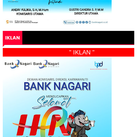
IKLAN
" IKLAN "