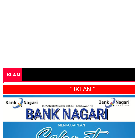
IKLAN
" IKLAN "