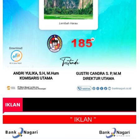
IKLAN
" IKLAN "