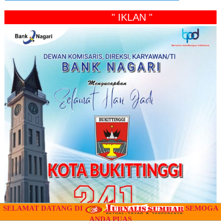
" IKLAN "
SELAMAT DATANG DI
SEMOGA
ANDA PUAS