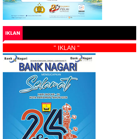
IKLAN
" IKLAN "