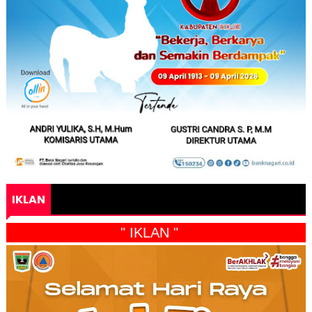
IKLAN
" IKLAN "