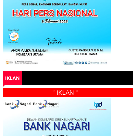
IKLAN
" IKLAN "