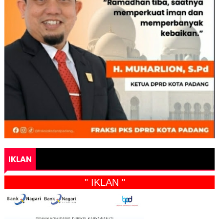
IKLAN
" IKLAN "