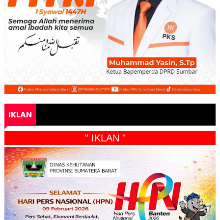
IKLAN
" IKLAN "