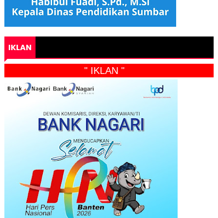
IKLAN
" IKLAN "