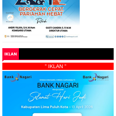
IKLAN
" IKLAN "