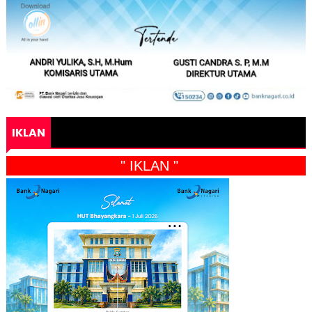
IKLAN
" IKLAN "