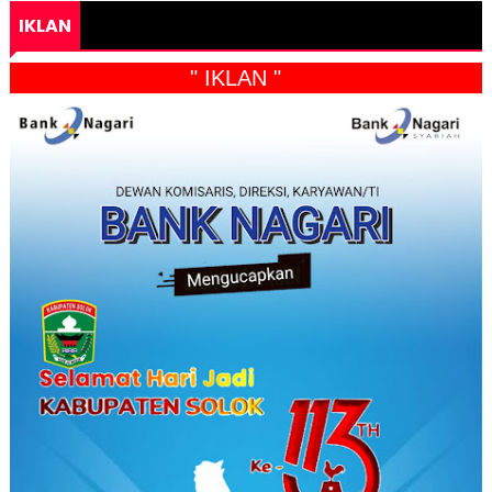
IKLAN
" IKLAN "