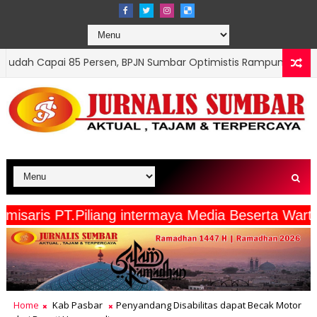
en, BPJN Sumbar Optimistis Rampung Tepat Waktu
OPINI
s PT.Piliang intermaya Media Beserta Wartawan/ 
Home
Kab Pasbar
Penyandang Disabilitas dapat Becak Motor