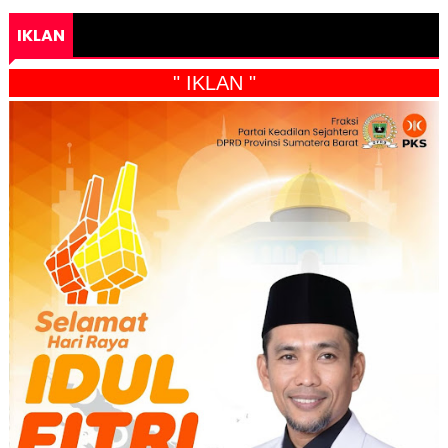
IKLAN
" IKLAN "