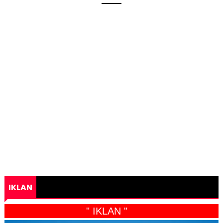
IKLAN
" IKLAN "