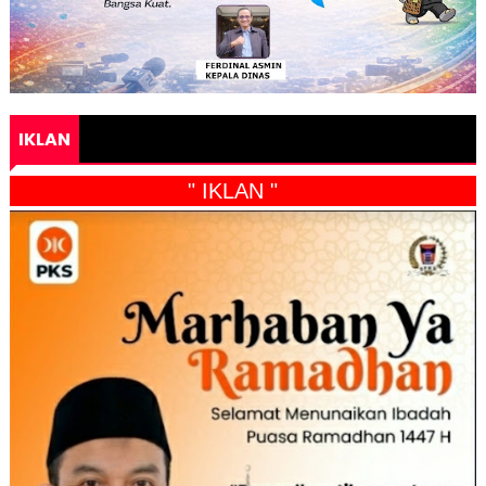
IKLAN
" IKLAN "