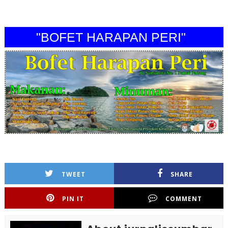
"BOFET HARAPAN PERI"
TWEET
SHARE
PIN IT
COMMENT