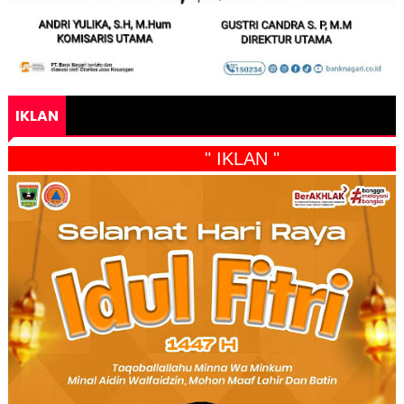
IKLAN
" IKLAN "