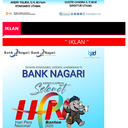
IKLAN
" IKLAN "