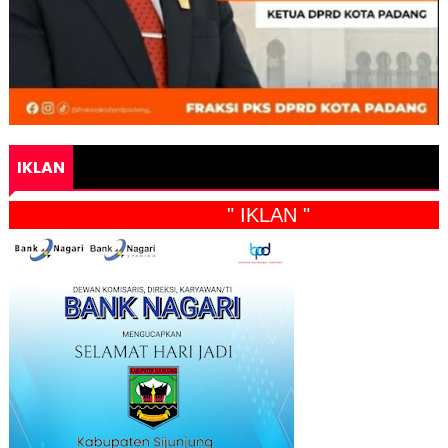
IKLAN
" IKLAN "