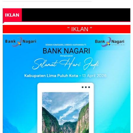
IKLAN
" IKLAN "