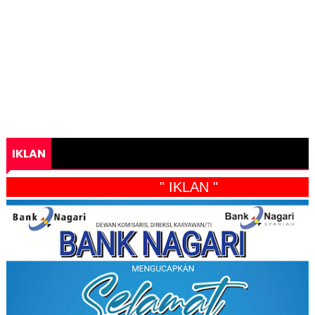
IKLAN
" IKLAN "