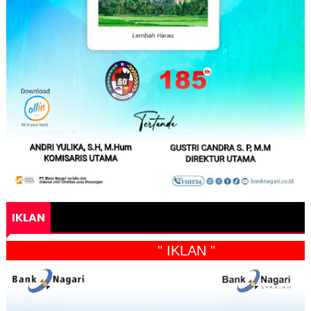
IKLAN
" IKLAN "