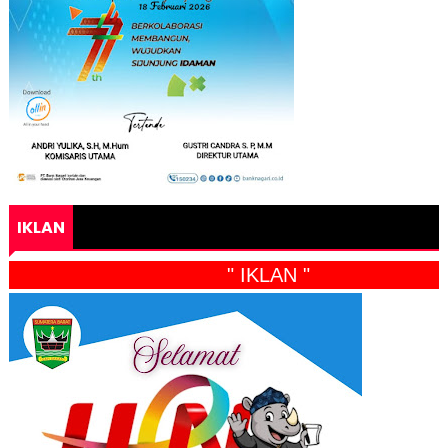
IKLAN
" IKLAN "