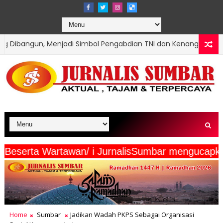
i Simbol Pengabdian TNI dan Kenangan Abadi untuk Kampung S
rta Wartawan/ i JurnalisSumbar mengucapkan " S
Home
Sumbar
Jadikan Wadah PKPS Sebagai Organisasi