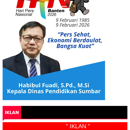
IKLAN
" IKLAN "