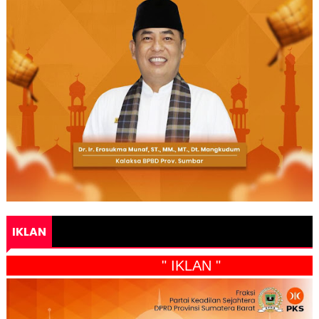
IKLAN
" IKLAN "