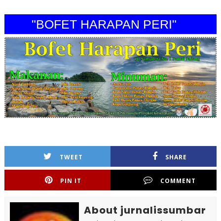
"BOFET HARAPAN PERI"
TWEET
SHARE
PIN IT
COMMENT
About jurnalissumbar