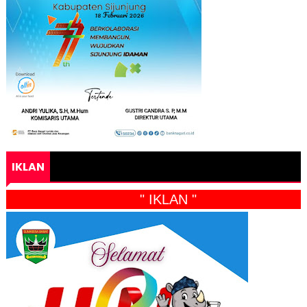
IKLAN
" IKLAN "