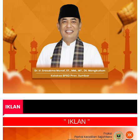
IKLAN
" IKLAN "