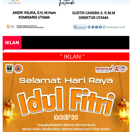
IKLAN
" IKLAN "