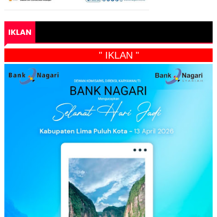
IKLAN
" IKLAN "