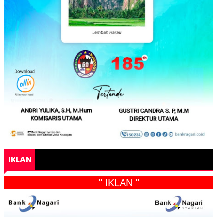
IKLAN
" IKLAN "