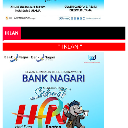
IKLAN
" IKLAN "