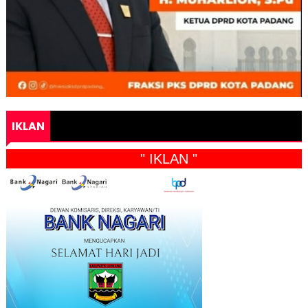
IKLAN
" IKLAN "