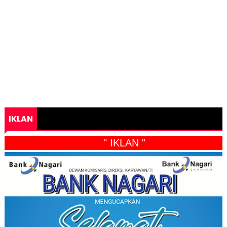
IKLAN
" IKLAN "