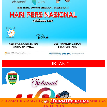
" IKLAN "
SELAMAT DATANG DI
SEMOGA
ANDA PUAS