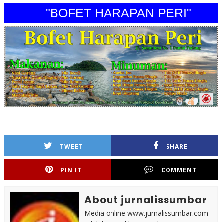
"BOFET HARAPAN PERI"
TWEET
SHARE
PIN IT
COMMENT
About jurnalissumbar
Media online www.jurnalissumbar.com