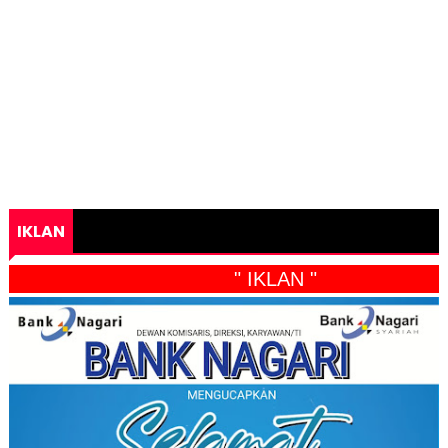
IKLAN
" IKLAN "