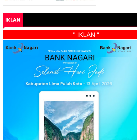
IKLAN
" IKLAN "