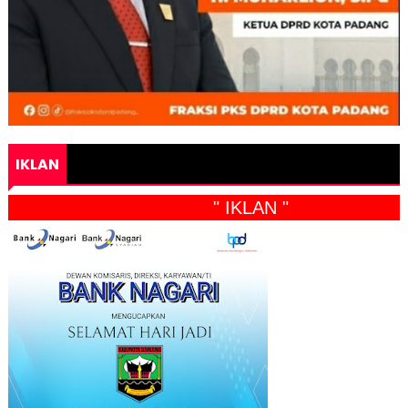
IKLAN
" IKLAN "