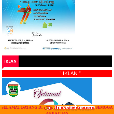
IKLAN
" IKLAN "
SELAMAT DATANG DI
SEMOGA
ANDA PUAS