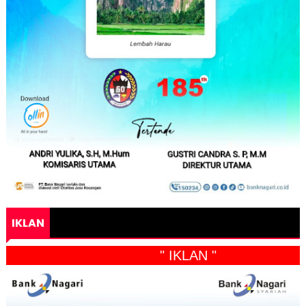
IKLAN
" IKLAN "