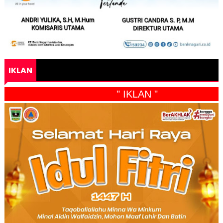
IKLAN
" IKLAN "