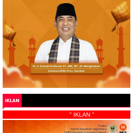
IKLAN
" IKLAN "