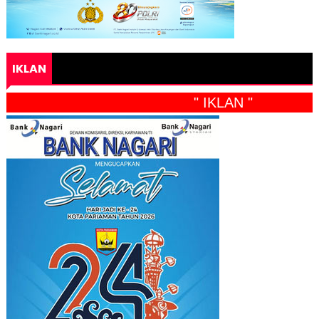
IKLAN
" IKLAN "