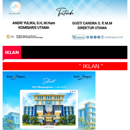
IKLAN
" IKLAN "