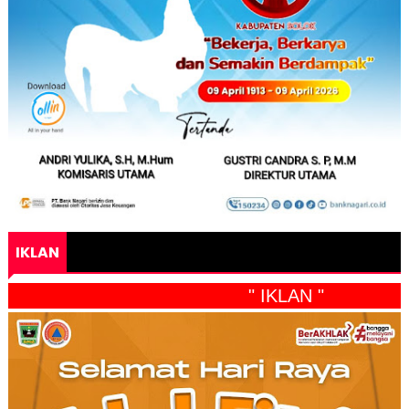
IKLAN
" IKLAN "