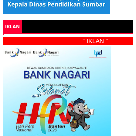
IKLAN
" IKLAN "