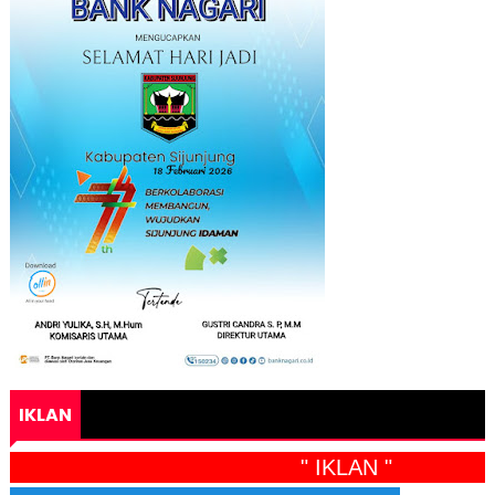
IKLAN
" IKLAN "