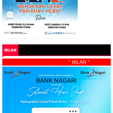
IKLAN
" IKLAN "