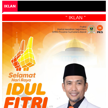
IKLAN
" IKLAN "