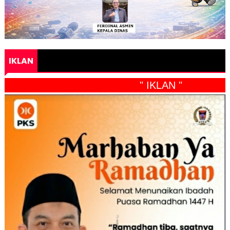
IKLAN
" IKLAN "