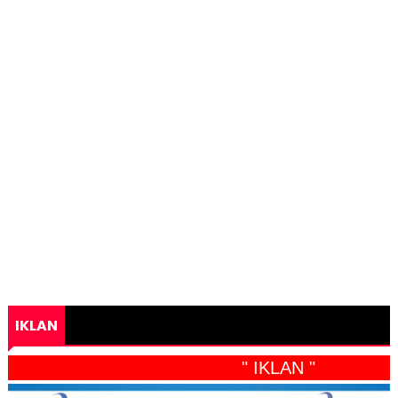
IKLAN
" IKLAN "