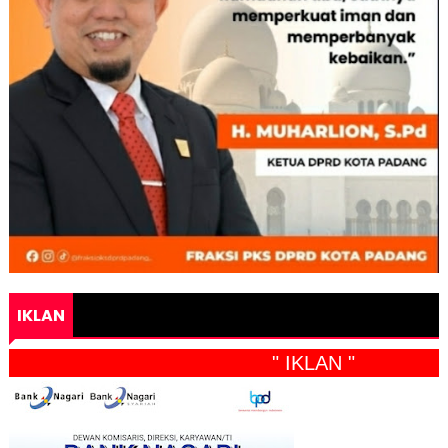
IKLAN
" IKLAN "