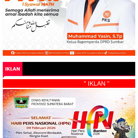
IKLAN
" IKLAN "