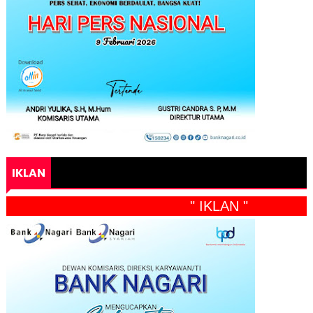
IKLAN
" IKLAN "