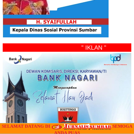
" IKLAN "
SELAMAT DATANG DI
SEMOGA
ANDA PUAS