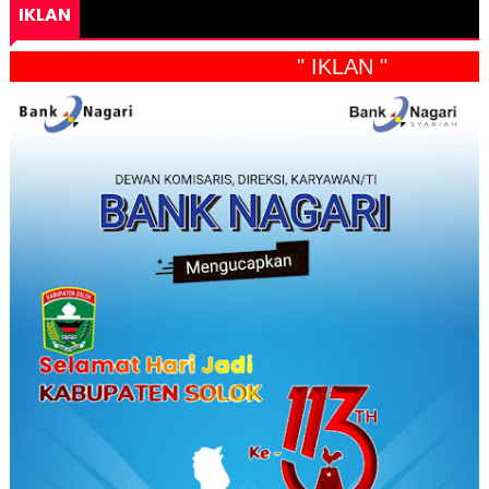
IKLAN
" IKLAN "