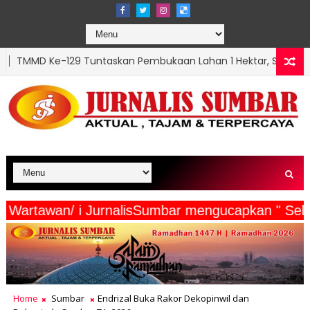
untaskan Pembukaan Lahan 1 Hektar, Siap Ditanami untuk Per
ase Petani dan Peternak sebagai Upaya Mendukung Perencan
a Beserta Wartawan/ i JurnalisSumbar mengucapka
Home
Sumbar
Endrizal Buka Rakor Dekopinwil dan