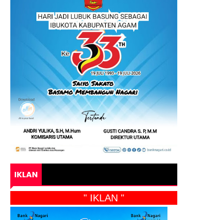
IKLAN
" IKLAN "