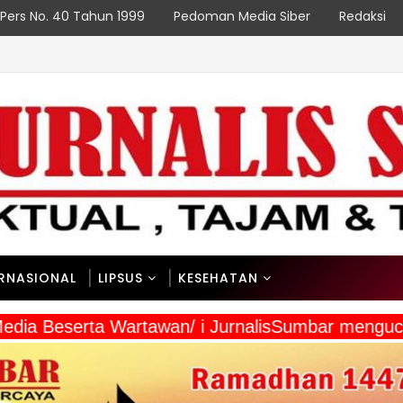
Pers No. 40 Tahun 1999
Pedoman Media Siber
Redaksi
ERNASIONAL
LIPSUS
KESEHATAN
Media Beserta Wartawan/ i JurnalisSumbar mengu