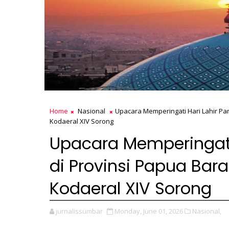
Home
Nasional
Upacara Memperingati Hari Lahir Pa
Kodaeral XIV Sorong
Upacara Memperingati 
di Provinsi Papua Bar
Kodaeral XIV Sorong
jurnalissumbar
Monday, June 01, 2026
Nasional,