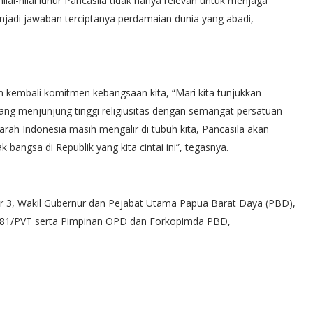
ai-nilai luhur Pancasila tidak hanya relevan untuk menjaga
jadi jawaban terciptanya perdamaian dunia yang abadi,
 kembali komitmen kebangsaan kita, “Mari kita tunjukkan
ng menjunjung tinggi religiusitas dengan semangat persatuan
arah Indonesia masih mengalir di tubuh kita, Pancasila akan
 bangsa di Republik yang kita cintai ini”, tegasnya.
r 3, Wakil Gubernur dan Pejabat Utama Papua Barat Daya (PBD),
81/PVT serta Pimpinan OPD dan Forkopimda PBD,