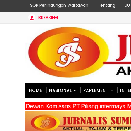
SOP Perlindungan Wartawan
Tentang
UU 
BREAKING
HOME
NASIONAL
PARLEMENT
INT
" Dewan Komisaris PT.Piliang intermaya 