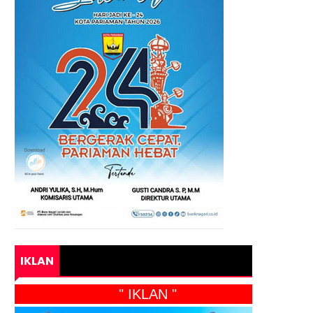
IKLAN
" IKLAN "