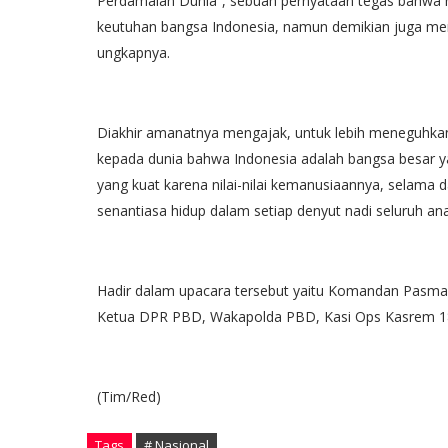
Perdamaian Dunia”, sebuah pernyataan tegas bahwa nil
keutuhan bangsa Indonesia, namun demikian juga men
ungkapnya.
Diakhir amanatnya mengajak, untuk lebih meneguhkan
kepada dunia bahwa Indonesia adalah bangsa besar ya
yang kuat karena nilai-nilai kemanusiaannya, selama d
senantiasa hidup dalam setiap denyut nadi seluruh anak
Hadir dalam upacara tersebut yaitu Komandan Pasma
Ketua DPR PBD, Wakapolda PBD, Kasi Ops Kasrem 1
(Tim/Red)
Tags
# Nasional