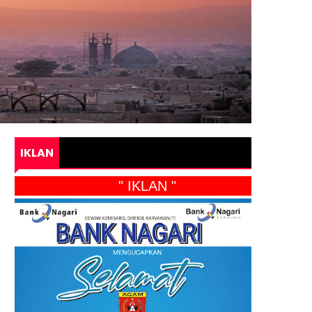
IKLAN
" IKLAN "