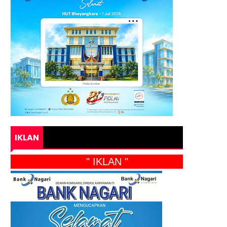
IKLAN
" IKLAN "