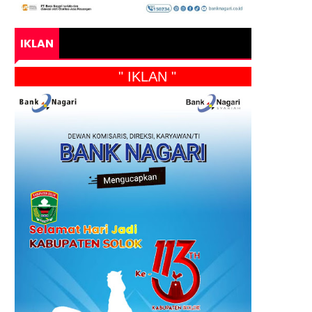
IKLAN
" IKLAN "