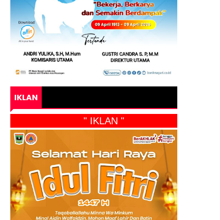
IKLAN
" IKLAN "