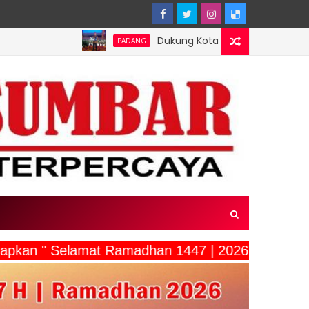
Dukung Kota Padang Jadi Kota Inovator, Kartu 
PADANG
capkan " Selamat Ramadhan 1447 | 2026"