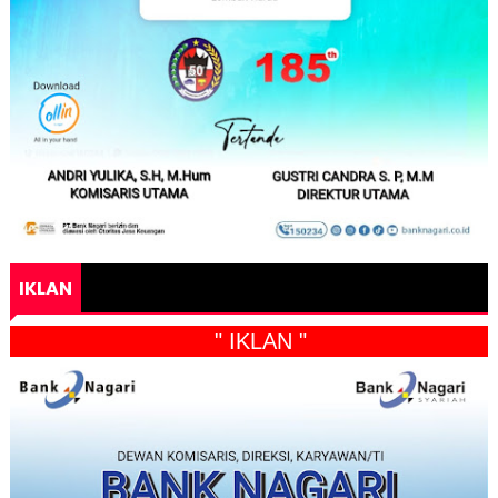
IKLAN
" IKLAN "