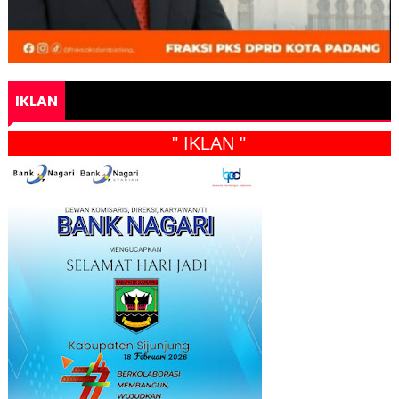
IKLAN
" IKLAN "