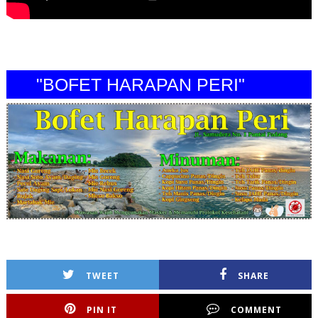
"BOFET HARAPAN PERI"
TWEET
SHARE
PIN IT
COMMENT