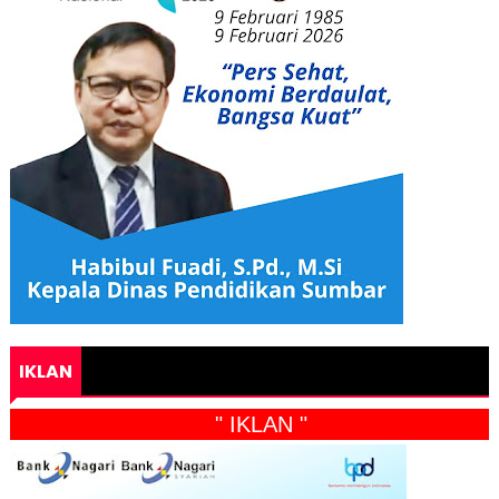
IKLAN
" IKLAN "