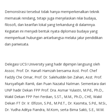
Demonstrasi tersebut tidak hanya memperkenalkan teknik
memasak rendang, tetapi juga menjelaskan nilai budaya,
filosofi, dan kearifan lokal yang terkandung di dalamnya.
Kegiatan ini menjadi bentuk nyata diplomasi budaya yang
memperkuat hubungan antarbangsa melalui jalur pendidikan
dan pariwisata.
Delegasi UCSI University yang hadir dipimpin langsung oleh
Assoc. Prof. Dr. Hanafi Hamzah bersama Asst. Prof. Chef
Fadzly Che Omar, Prof. Dr. Salehuddin bin Zahari, Asst. Prof.
Nursyafiqah Ramli, dan Puan Nazatul Na’iman. Sementara dari
UNP hadir Dekan FPP Prof. Dra. Asmar Yulastri, M.Pd., Ph.D.,
Wakil Dekan FPP Feri Ferdian, S.ST., M.M., Ph.D., CHE, Wakil
Dekan FT Dr. Ir. Elfizon, S.Pd., M.Pd.T., Dr. Kasmita, S.Pd., M.Si.,
Dr. Yudha Aditya Fiandra, M.Kom, serta Bima Sakti, S.E., M.M.