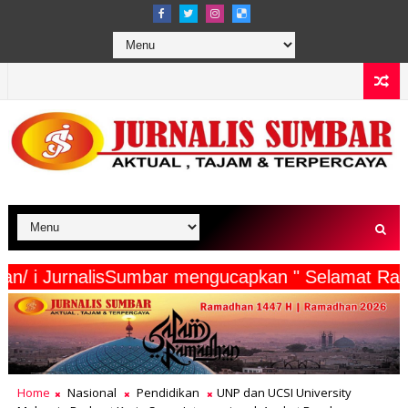
a Wartawan/ i JurnalisSumbar mengucapkan " Sela
Home
Nasional
Pendidikan
UNP dan UCSI University