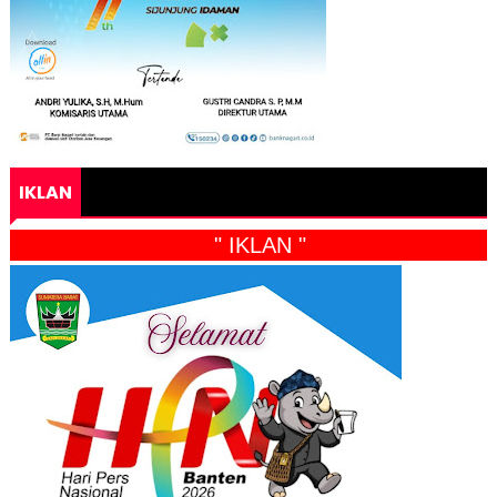
IKLAN
" IKLAN "