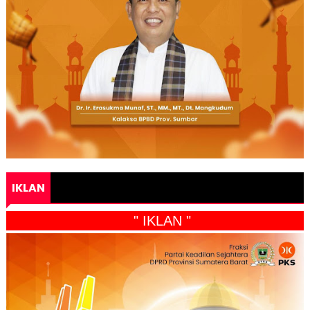
IKLAN
" IKLAN "