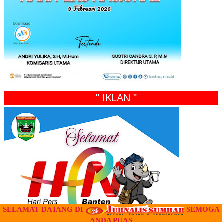
" IKLAN "
SELAMAT DATANG DI
SEMOGA
ANDA PUAS