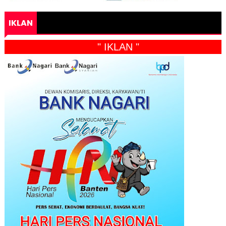
IKLAN
" IKLAN "