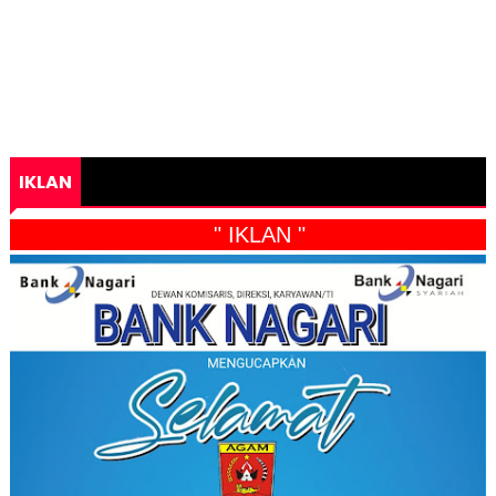
IKLAN
" IKLAN "