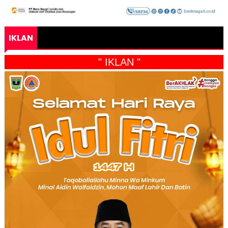
IKLAN
" IKLAN "