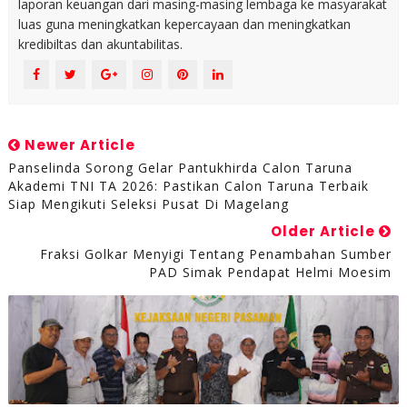
laporan keuangan dari masing-masing lembaga ke masyarakat
luas guna meningkatkan kepercayaan dan meningkatkan
kredibiltas dan akuntabilitas.
Newer Article
Panselinda Sorong Gelar Pantukhirda Calon Taruna
Akademi TNI TA 2026: Pastikan Calon Taruna Terbaik
Siap Mengikuti Seleksi Pusat Di Magelang
Older Article
Fraksi Golkar Menyigi Tentang Penambahan Sumber
PAD Simak Pendapat Helmi Moesim