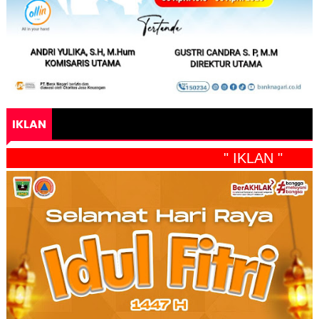
IKLAN
" IKLAN "