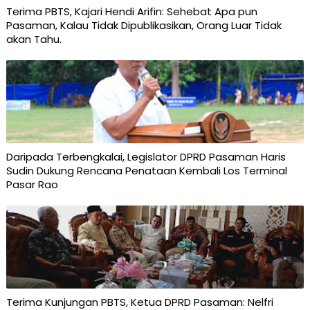
Terima PBTS, Kajari Hendi Arifin: Sehebat Apa pun
Pasaman, Kalau Tidak Dipublikasikan, Orang Luar Tidak
akan Tahu.
Daripada Terbengkalai, Legislator DPRD Pasaman Haris
Sudin Dukung Rencana Penataan Kembali Los Terminal
Pasar Rao
Terima Kunjungan PBTS, Ketua DPRD Pasaman: Nelfri