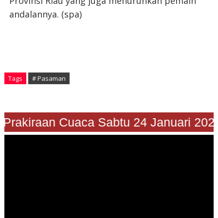
Provinsi Riau yang juga menurunkan pemain
andalannya. (spa)
Tags
# Pasaman
"Prakiraan Cuaca Sabtu 24 Januari 20