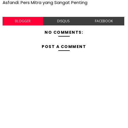
Asfandi: Pers Mitra yang Sangat Penting
BLOGGER
DISQUS
FACEBOOK
NO COMMENTS:
POST A COMMENT