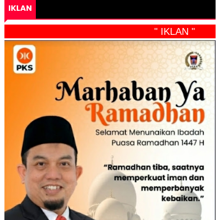
IKLAN
" IKLAN "