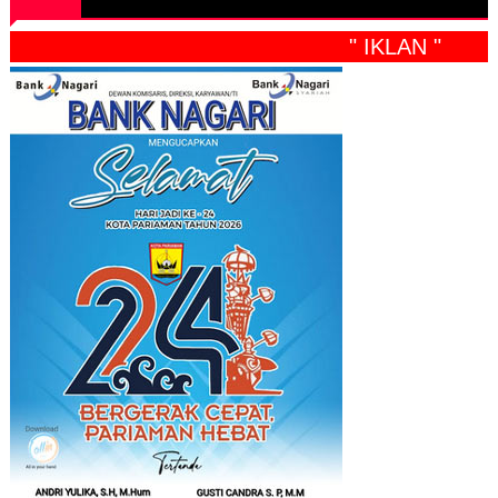
" IKLAN "