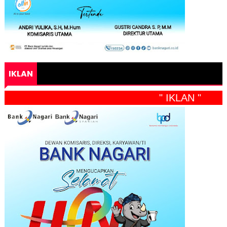
IKLAN
" IKLAN "