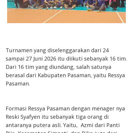
Turnamen yang diselenggarakan dari 24
sampai 27 Juni 2026 itu diikuti sebanyak 16 tim.
Dari 16 tim yang diundang, salah satunya
berasal dari Kabupaten Pasaman, yaitu Ressya
Pasaman.
Formasi Ressya Pasaman dengan menager nya
Reski Syafyen itu sebanyak tiga orang di
antaranya putera asli. Yaitu, Azmi dari Panti