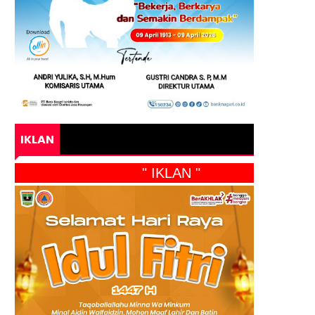
IKLAN
" IKLAN "