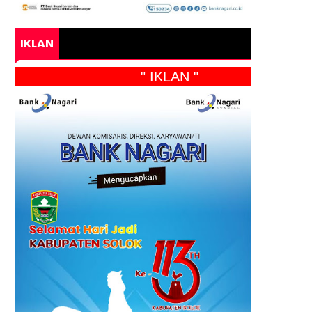
IKLAN
" IKLAN "