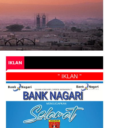
IKLAN
" IKLAN "