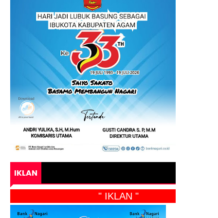
IKLAN
" IKLAN "