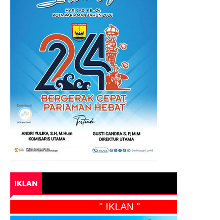
IKLAN
" IKLAN "