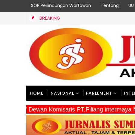
SOP Perlindungan Wartawan
Tentang
UU 
BREAKING
KD di Dinas BMCKTR Sumbar untuk 18 Program Strategis Berjal
HOME
NASIONAL
PARLEMENT
INT
" Dewan Komisaris PT.Piliang intermaya 