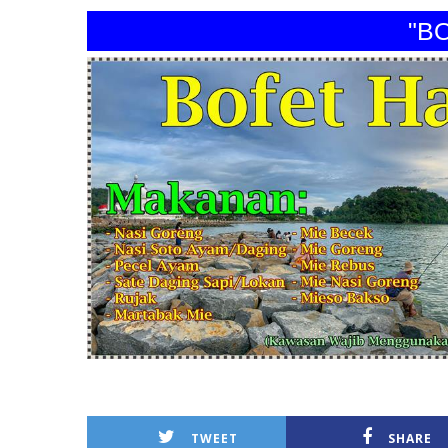
"BOFET
TWEET
SHARE