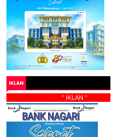
IKLAN
" IKLAN "