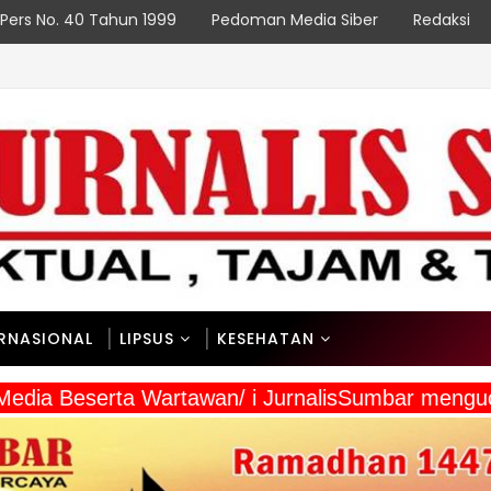
Pers No. 40 Tahun 1999
Pedoman Media Siber
Redaksi
PAD
an Sesuai PeRencana
ERNASIONAL
LIPSUS
KESEHATAN
Media Beserta Wartawan/ i JurnalisSumbar mengu