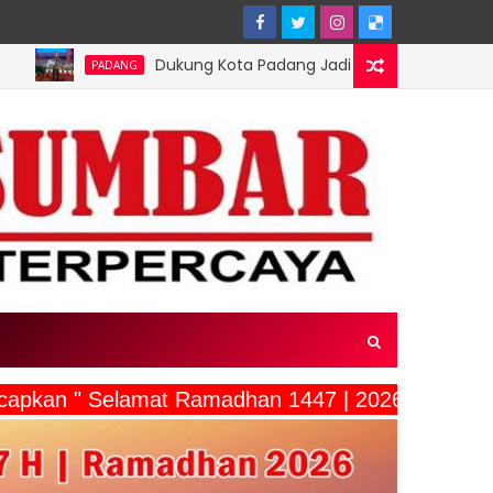
Dukung Kota Padang Jadi Kota Inovator, Kartu Registrasi Kese
ANG
capkan " Selamat Ramadhan 1447 | 2026"