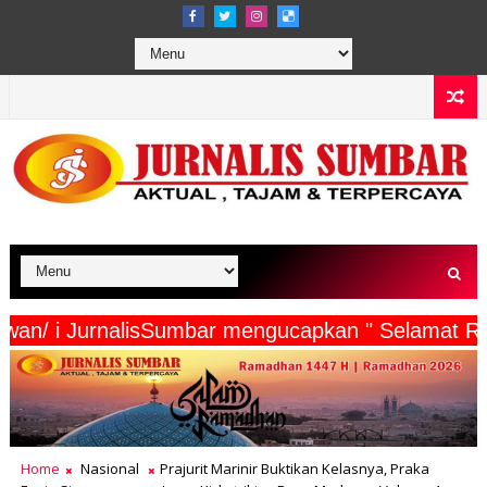
rta Wartawan/ i JurnalisSumbar mengucapkan " Se
Home
Nasional
Prajurit Marinir Buktikan Kelasnya, Praka