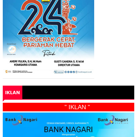
IKLAN
" IKLAN "