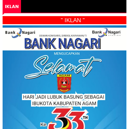
IKLAN
" IKLAN "