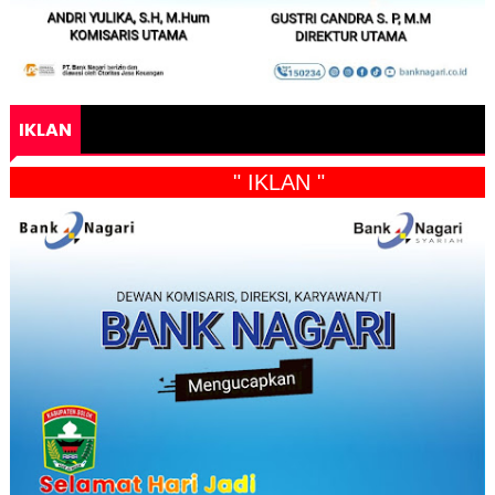
IKLAN
" IKLAN "