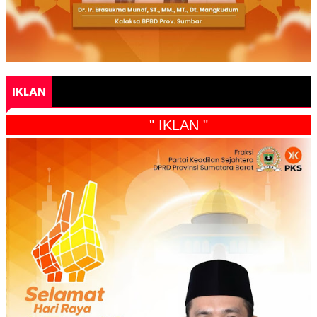
IKLAN
" IKLAN "