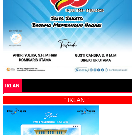
IKLAN
" IKLAN "