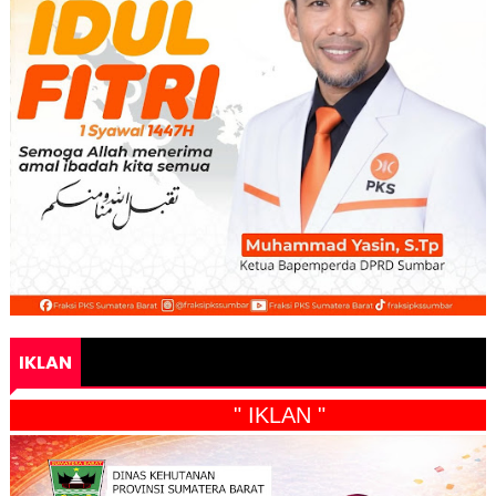
IKLAN
" IKLAN "