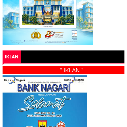
IKLAN
" IKLAN "