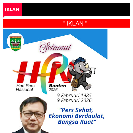
IKLAN
" IKLAN "