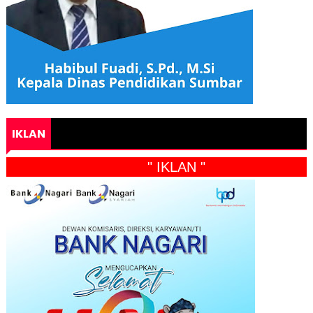
IKLAN
" IKLAN "