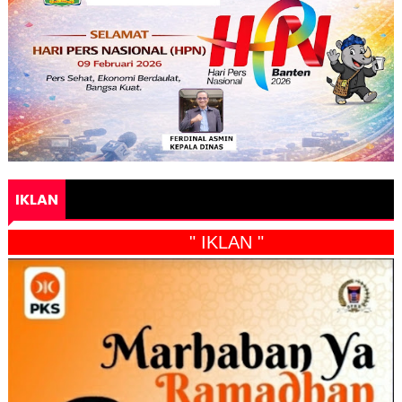
IKLAN
" IKLAN "