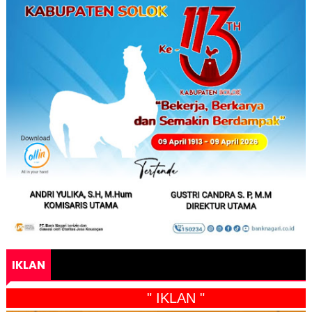
IKLAN
" IKLAN "