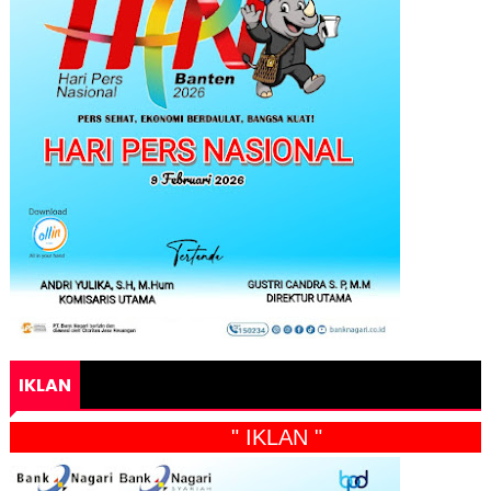
IKLAN
" IKLAN "