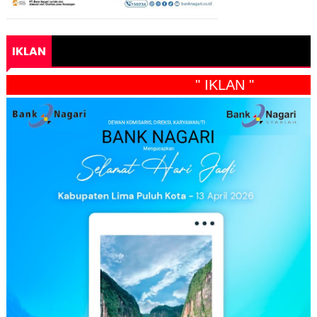
IKLAN
" IKLAN "