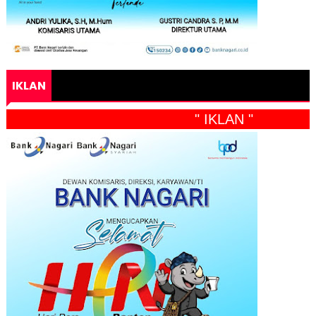
IKLAN
" IKLAN "