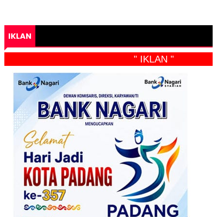
IKLAN
" IKLAN "