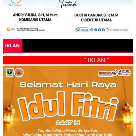
IKLAN
" IKLAN "