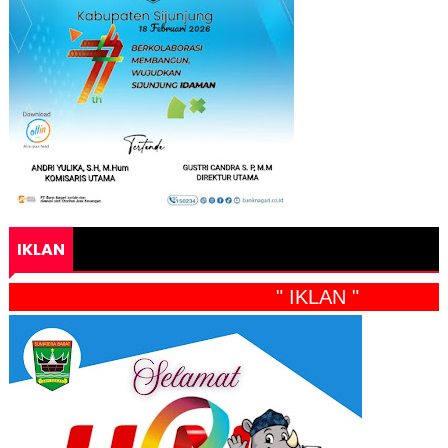
IKLAN
" IKLAN "