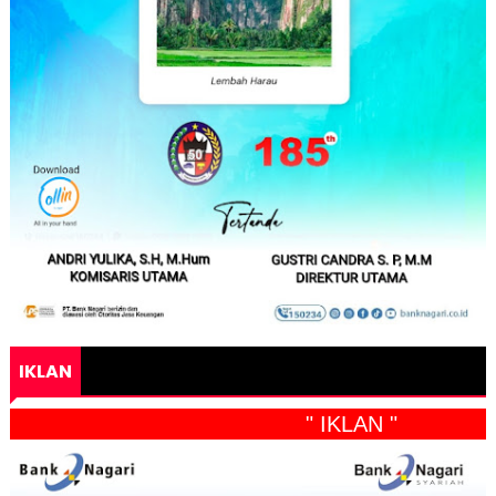
IKLAN
" IKLAN "