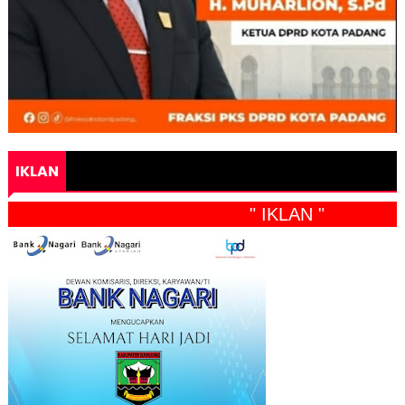
IKLAN
" IKLAN "