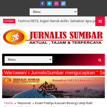
S, Kajari Hendi Arifin: Sehebat Apa pun Pasaman, Kalau Tidak Dip
ia Beserta Wartawan/ i JurnalisSumbar mengucap
Home
Nasional
Enam Petinju Kasuari Boxing Camp Raih