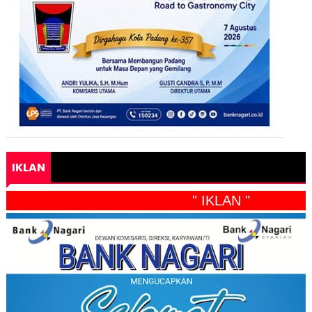
IKLAN
" IKLAN "