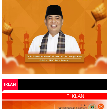
IKLAN
" IKLAN "