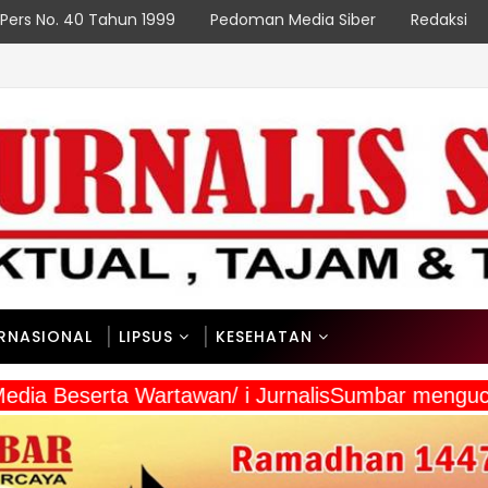
Pers No. 40 Tahun 1999
Pedoman Media Siber
Redaksi
ERNASIONAL
LIPSUS
KESEHATAN
Media Beserta Wartawan/ i JurnalisSumbar mengu