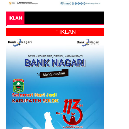
IKLAN
" IKLAN "