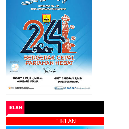
IKLAN
" IKLAN "