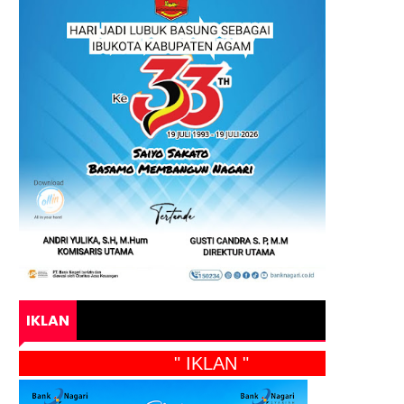
IKLAN
" IKLAN "