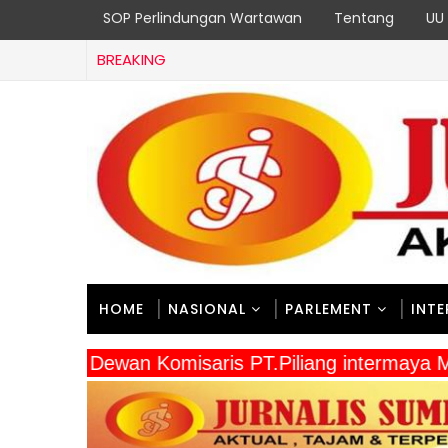
SOP Perlindungan Wartawan
Tentang
UU 
BREAKING
HOME
NASIONAL
PARLEMENT
INT
" Dewan Komisaris PT.Piliang intermaya 