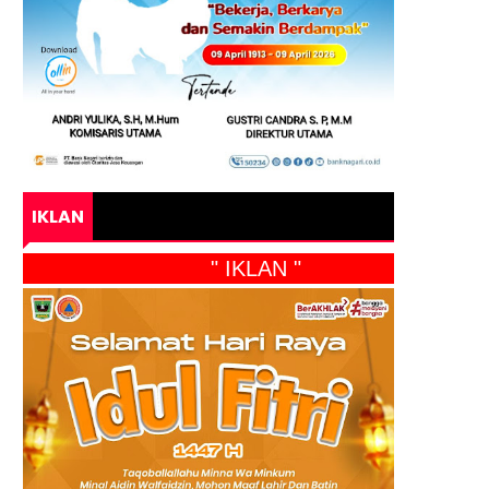
IKLAN
" IKLAN "