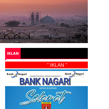
IKLAN
" IKLAN "