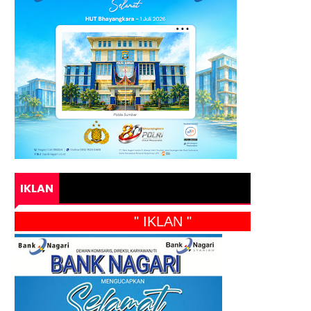
IKLAN
" IKLAN "