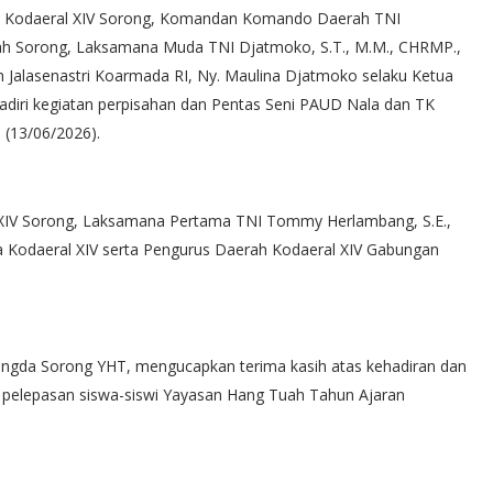
o Kodaeral XIV Sorong, Komandan Komando Daerah TNI
ah Sorong, Laksamana Muda TNI Djatmoko, S.T., M.M., CHRMP.,
 Jalasenastri Koarmada RI, Ny. Maulina Djatmoko selaku Ketua
iri kegiatan perpisahan dan Pentas Seni PAUD Nala dan TK
(13/06/2026).
l XIV Sorong, Laksamana Pertama TNI Tommy Herlambang, S.E.,
a Kodaeral XIV serta Pengurus Daerah Kodaeral XIV Gabungan
ngda Sorong YHT, mengucapkan terima kasih atas kehadiran dan
a pelepasan siswa-siswi Yayasan Hang Tuah Tahun Ajaran