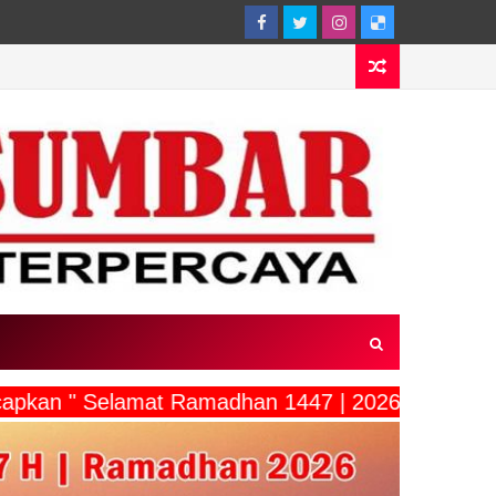
capkan " Selamat Ramadhan 1447 | 2026"