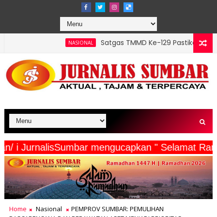
Satgas TMMD Ke-129 Pastikan Kesehatan Warga Masy
NASIONAL
a Wartawan/ i JurnalisSumbar mengucapkan " Sela
Home
Nasional
PEMPROV SUMBAR: PEMULIHAN