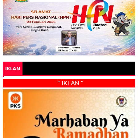
IKLAN
" IKLAN "