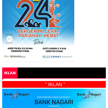
IKLAN
" IKLAN "