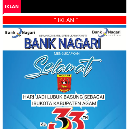
IKLAN
" IKLAN "