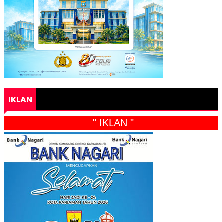
IKLAN
" IKLAN "