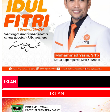
IKLAN
" IKLAN "