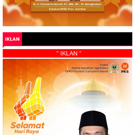
IKLAN
" IKLAN "