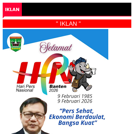
IKLAN
" IKLAN "