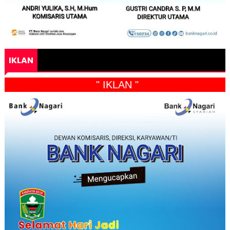
IKLAN
" IKLAN "