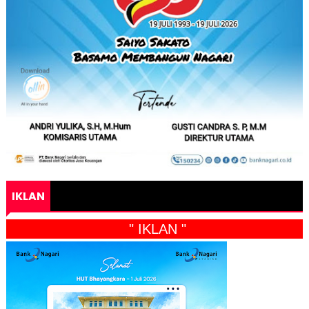
IKLAN
" IKLAN "