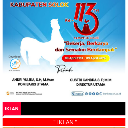
IKLAN
" IKLAN "