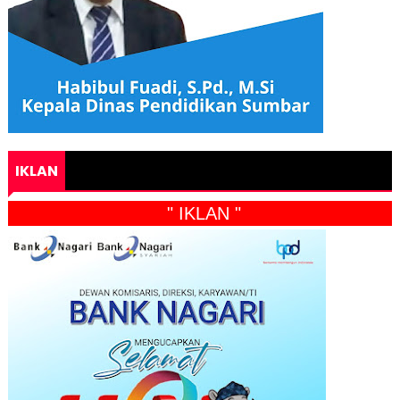
IKLAN
" IKLAN "