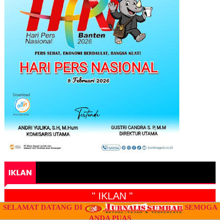
IKLAN
" IKLAN "
SELAMAT DATANG DI
SEMOGA
ANDA PUAS