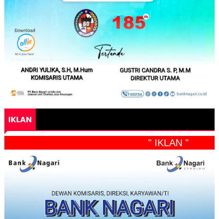
IKLAN
" IKLAN "