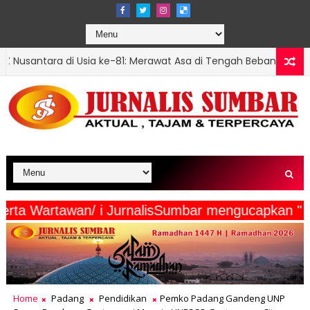
sia ke-81: Merawat Asa di Tengah Beban dan Harapan
NASIONAL
edia Beserta Wartawan/ i JurnalisSumbar menguc
Home
Padang
Pendidikan
Pemko Padang Gandeng UNP