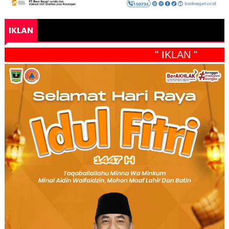
IKLAN
" IKLAN "