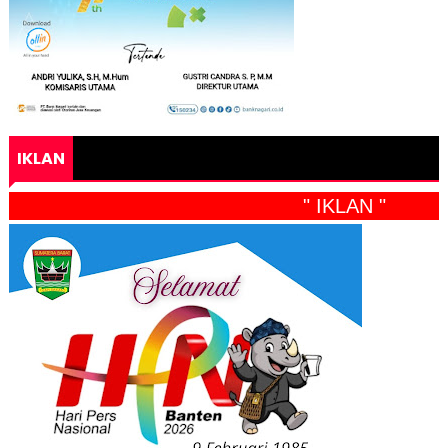
IKLAN
" IKLAN "