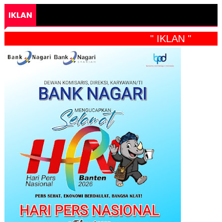
IKLAN
" IKLAN "