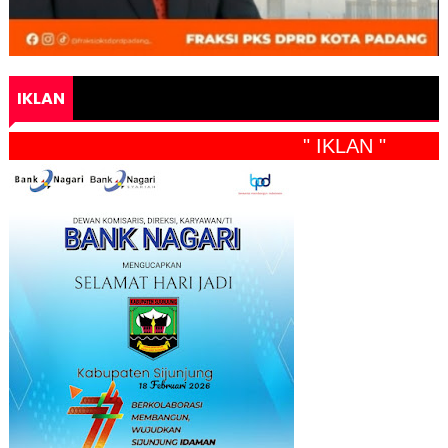
IKLAN
" IKLAN "