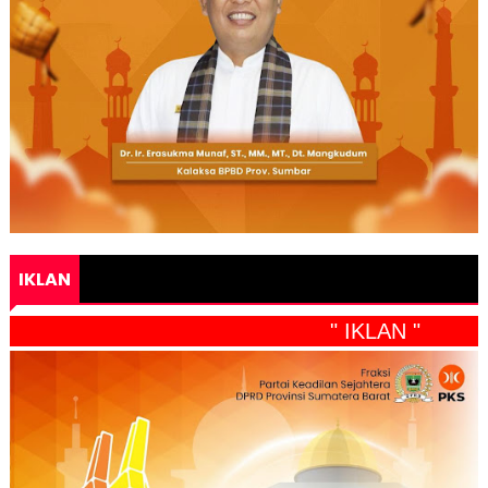
IKLAN
" IKLAN "