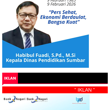
IKLAN
" IKLAN "