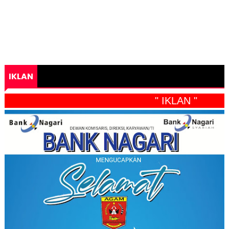
IKLAN
" IKLAN "