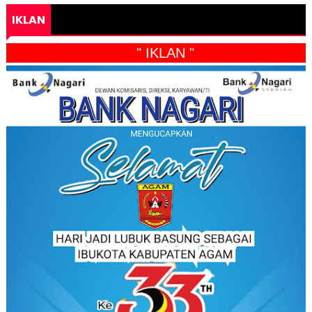
IKLAN
" IKLAN "