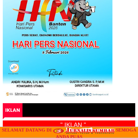
IKLAN
" IKLAN "
SELAMAT DATANG DI
SEMOGA
ANDA PUAS