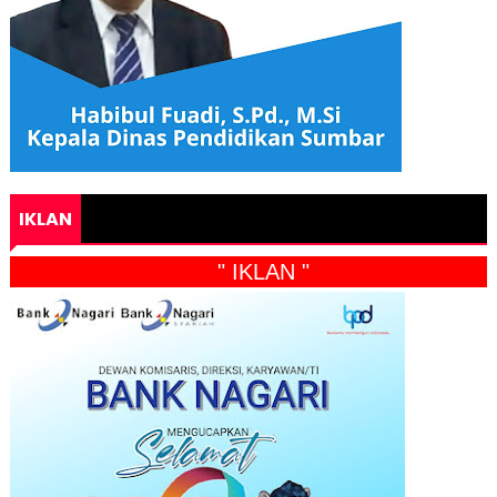
IKLAN
" IKLAN "