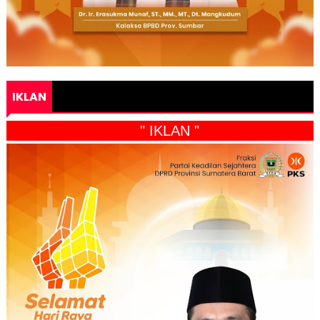
IKLAN
" IKLAN "