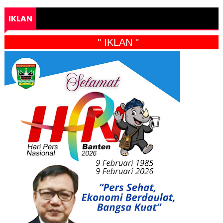
IKLAN
" IKLAN "