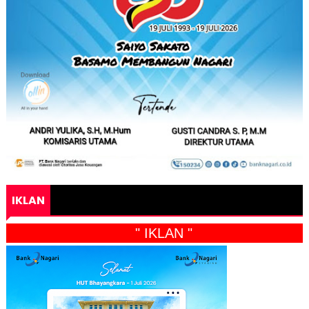
IKLAN
" IKLAN "