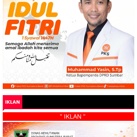
IKLAN
" IKLAN "