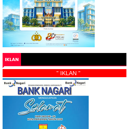
IKLAN
" IKLAN "