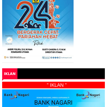
IKLAN
" IKLAN "