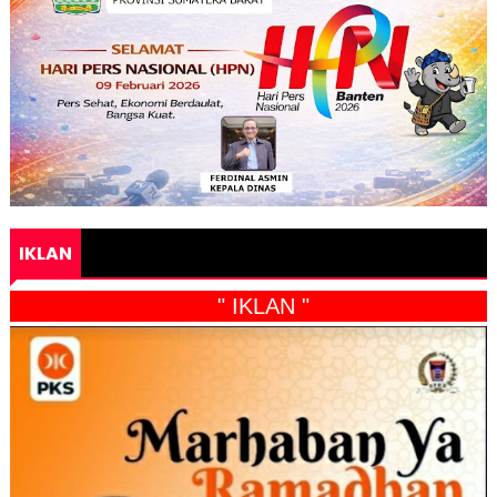
IKLAN
" IKLAN "