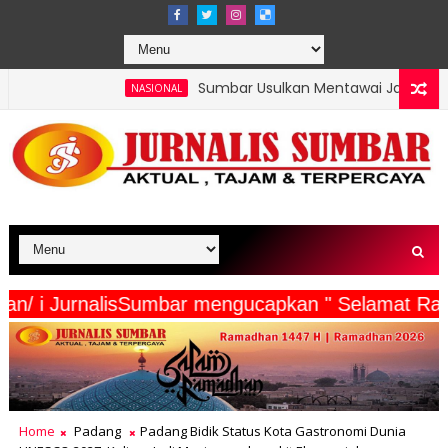
Sumbar Usulkan Mentawai Jadi Kawasan Tambak Udang T
NASIONAL
a Wartawan/ i JurnalisSumbar mengucapkan " Sel
Home
Padang
Padang Bidik Status Kota Gastronomi Dunia