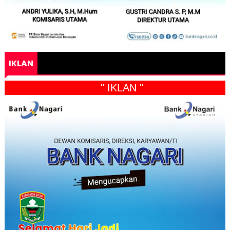
IKLAN
" IKLAN "