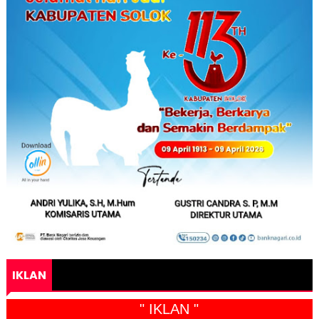
IKLAN
" IKLAN "