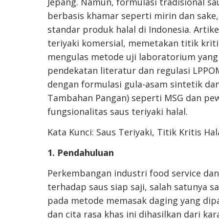
Jepang. Namun, formulasi tradisional s
berbasis khamar seperti mirin dan sak
standar produk halal di Indonesia. Artik
teriyaki komersial, memetakan titik kriti
mengulas metode uji laboratorium yang va
pendekatan literatur dan regulasi LPPO
dengan formulasi gula-asam sintetik d
Tambahan Pangan) seperti MSG dan pew
fungsionalitas saus teriyaki halal.
Kata Kunci: Saus Teriyaki, Titik Kritis Hal
1. Pendahuluan
Perkembangan industri food service dan
terhadap saus siap saji, salah satunya sa
pada metode memasak daging yang dipang
dan cita rasa khas ini dihasilkan dari k