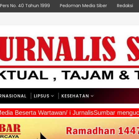
Pers No. 40 Tahun 1999
Pedoman Media Siber
Redaksi
NASI
 Pembangunan Nagari Rao-Rao
ERNASIONAL
LIPSUS
KESEHATAN
Media Beserta Wartawan/ i JurnalisSumbar mengu