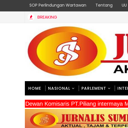
SOP Perlindungan Wartawan
Tentang
UU 
BREAKING
 Petani dan Peternak sebagai Upaya Mendukung Perencanaan
HOME
NASIONAL
PARLEMENT
INT
" Dewan Komisaris PT.Piliang intermaya 