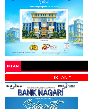
IKLAN
" IKLAN "