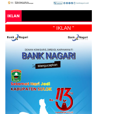
IKLAN
" IKLAN "