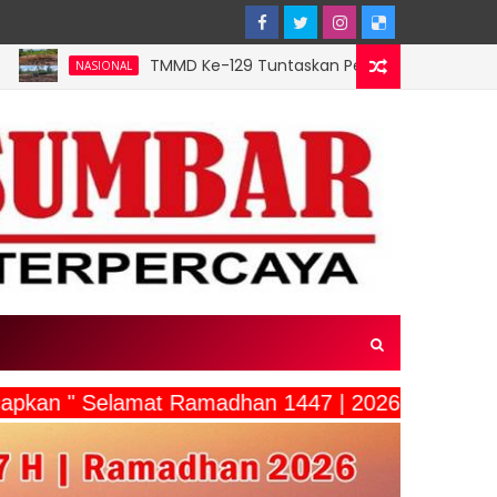
TMMD Ke-129 Tuntaskan Pembukaan Lahan 1 Hektar, Siap 
ONAL
capkan " Selamat Ramadhan 1447 | 2026"