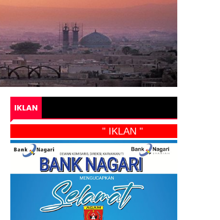
IKLAN
" IKLAN "