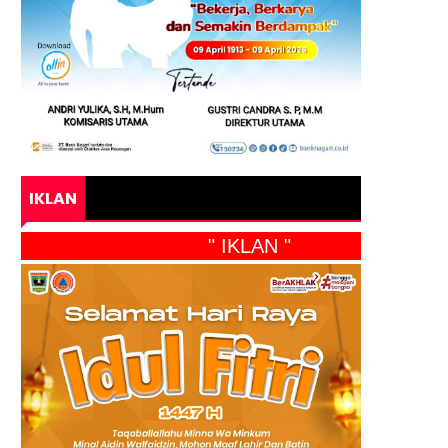
IKLAN
" IKLAN "