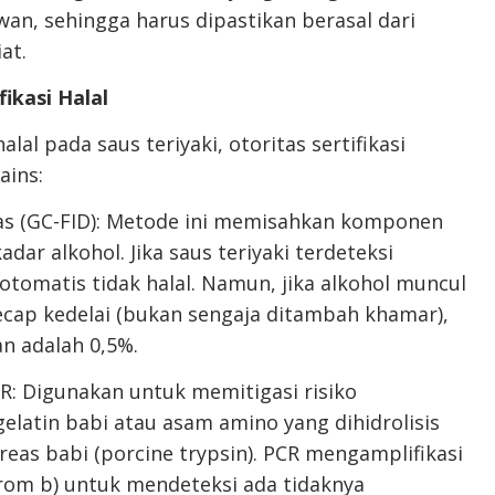
an, sehingga harus dipastikan berasal dari
at.
ikasi Halal
 pada saus teriyaki, otoritas sertifikasi
ains:
Gas (GC-FID): Metode ini memisahkan komponen
dar alkohol. Jika saus teriyaki terdeteksi
omatis tidak halal. Namun, jika alkohol muncul
ecap kedelai (bukan sengaja ditambah khamar),
n adalah 0,5%.
R: Digunakan untuk memitigasi risiko
latin babi atau asam amino yang dihidrolisis
as babi (porcine trypsin). PCR mengamplifikasi
krom b) untuk mendeteksi ada tidaknya