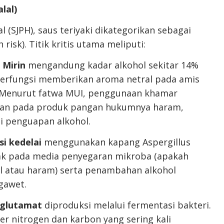
alal)
 (SJPH), saus teriyaki dikategorikan sebagai
risk). Titik kritis utama meliputi:
 Mirin
mengandung kadar alkohol sekitar 14%
 berfungsi memberikan aroma netral pada amis
. Menurut fatwa MUI, penggunaan khamar
han pada produk pangan hukumnya haram,
i penguapan alkohol.
si kedelai
menggunakan kapang Aspergillus
etak pada media penyegaran mikroba (apakah
l atau haram) serta penambahan alkohol
gawet.
 glutamat
diproduksi melalui fermentasi bakteri.
r nitrogen dan karbon yang sering kali