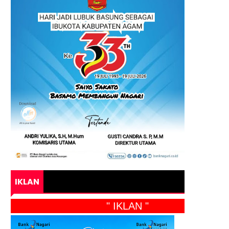
IKLAN
" IKLAN "