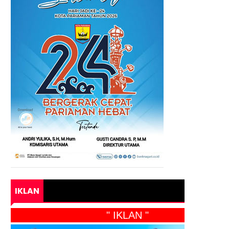
IKLAN
" IKLAN "