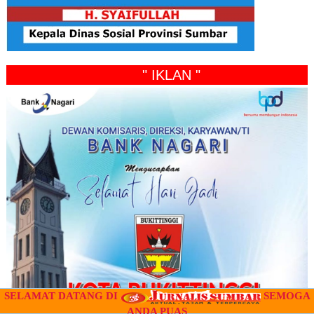
" IKLAN "
SELAMAT DATANG DI
SEMOGA
ANDA PUAS