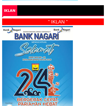
IKLAN
" IKLAN "