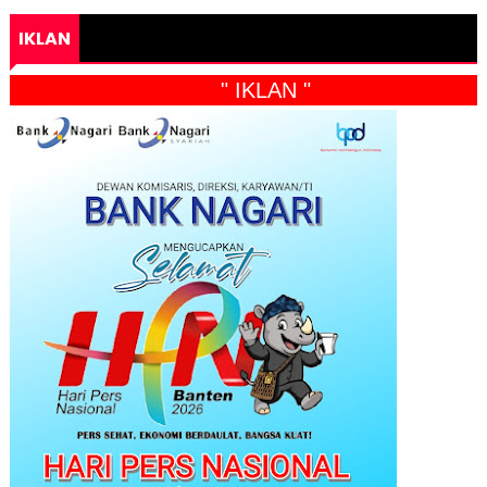
IKLAN
" IKLAN "