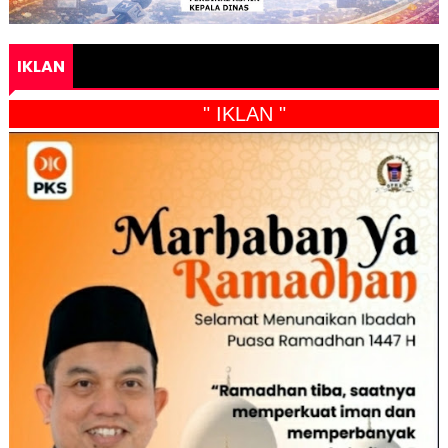
IKLAN
" IKLAN "