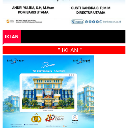
IKLAN
" IKLAN "