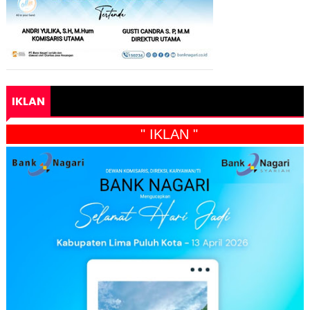
IKLAN
" IKLAN "