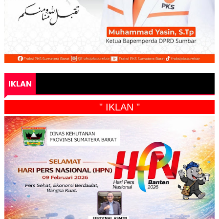
IKLAN
" IKLAN "