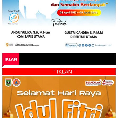
IKLAN
" IKLAN "