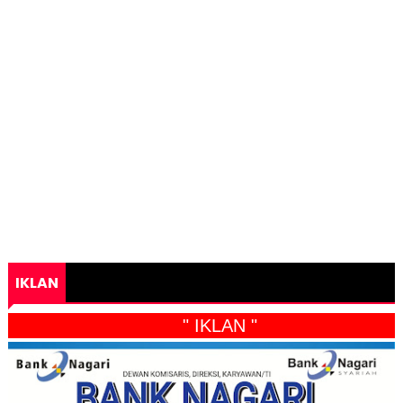
IKLAN
" IKLAN "