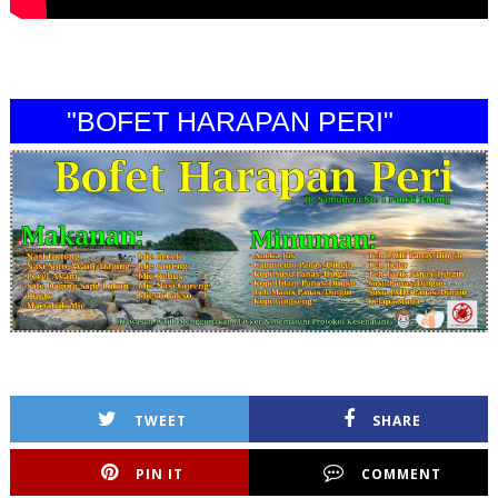
"BOFET HARAPAN PERI"
TWEET
SHARE
PIN IT
COMMENT