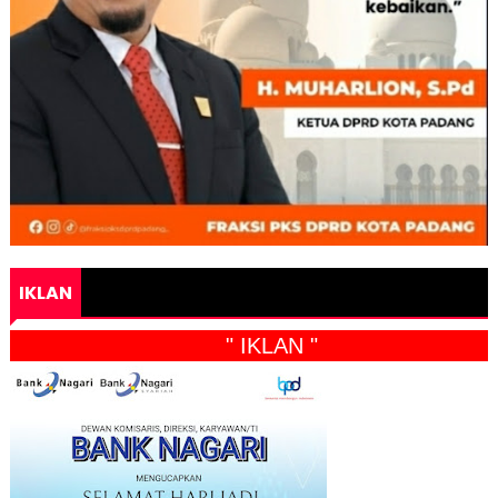
IKLAN
" IKLAN "