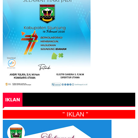
IKLAN
" IKLAN "