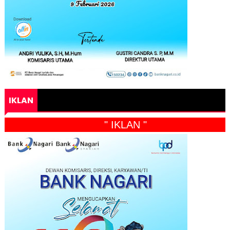
IKLAN
" IKLAN "