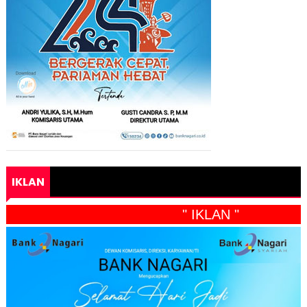
IKLAN
" IKLAN "