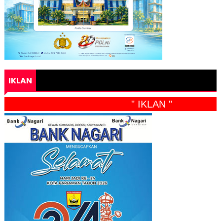
IKLAN
" IKLAN "