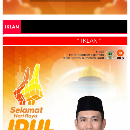
IKLAN
" IKLAN "