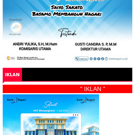
IKLAN
" IKLAN "