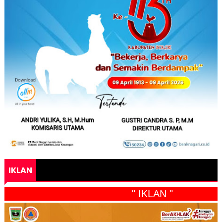
IKLAN
" IKLAN "