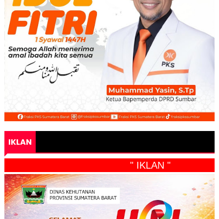
IKLAN
" IKLAN "