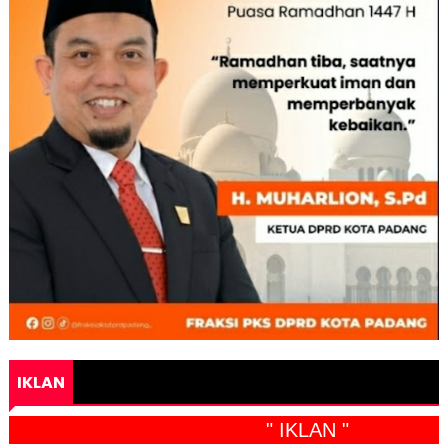
IKLAN
" IKLAN "