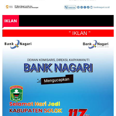
IKLAN
" IKLAN "