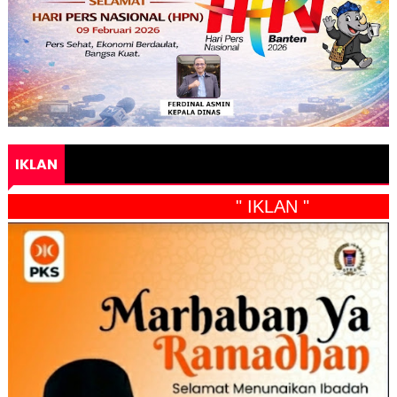
IKLAN
" IKLAN "