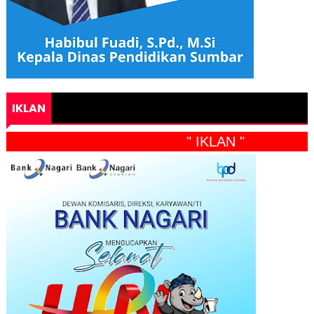
IKLAN
" IKLAN "