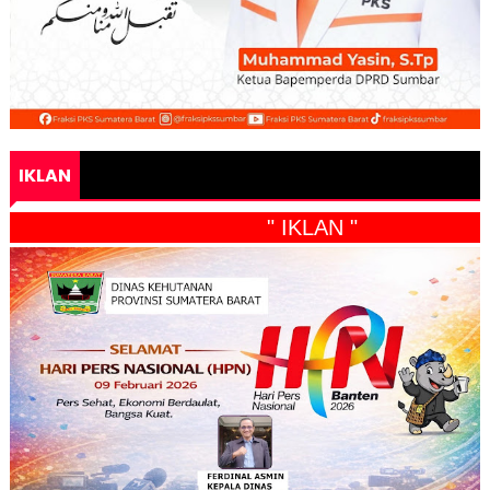
IKLAN
" IKLAN "