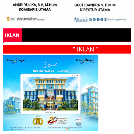
IKLAN
" IKLAN "