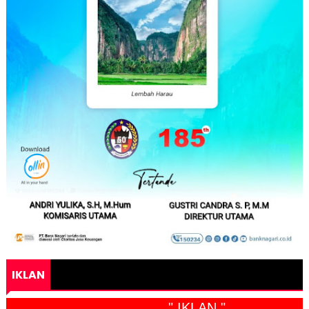
IKLAN
" IKLAN "