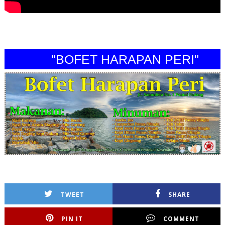
"BOFET HARAPAN PERI"
TWEET
SHARE
PIN IT
COMMENT