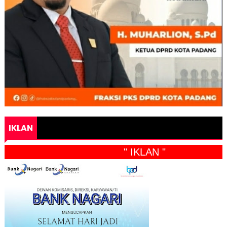
IKLAN
" IKLAN "