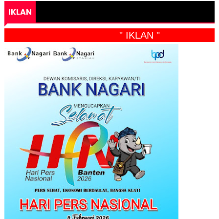
IKLAN
" IKLAN "