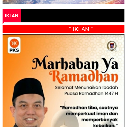
IKLAN
" IKLAN "