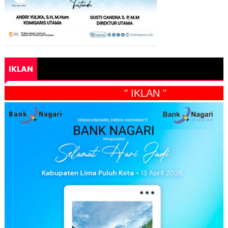
IKLAN
" IKLAN "