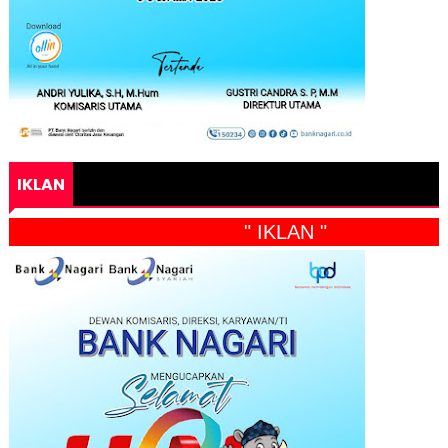
IKLAN
" IKLAN "