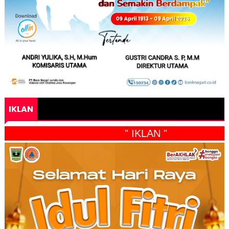
IKLAN
" IKLAN "