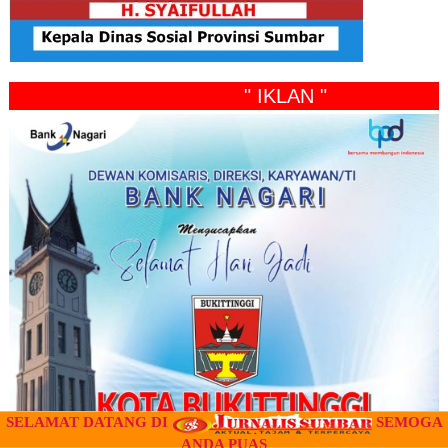
" IKLAN "
SELAMAT DATANG DI
SEMOGA
ANDA PUAS