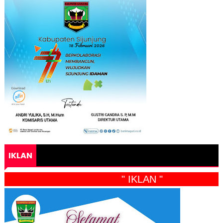
IKLAN
" IKLAN "