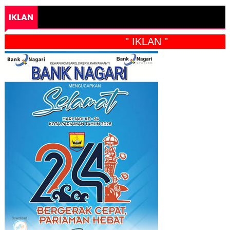
IKLAN
" IKLAN "