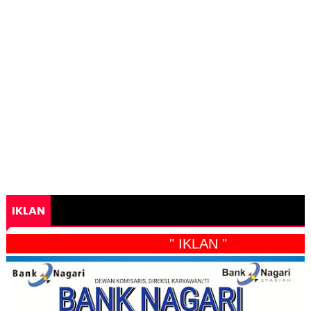
IKLAN
" IKLAN "