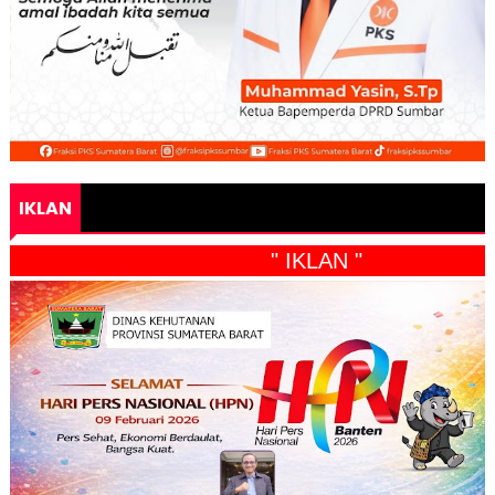
IKLAN
" IKLAN "