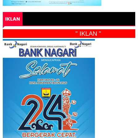
IKLAN
" IKLAN "