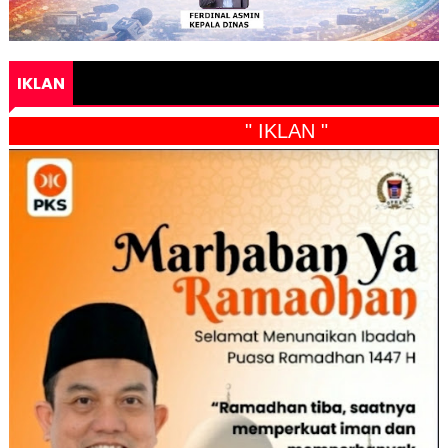
IKLAN
" IKLAN "