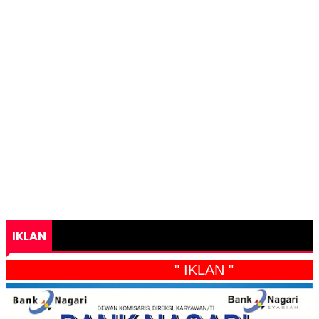
IKLAN
" IKLAN "