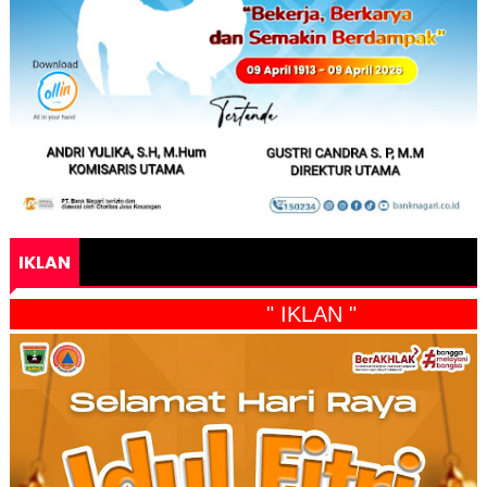
IKLAN
" IKLAN "