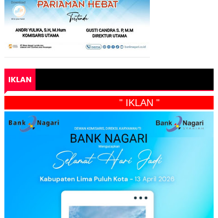
IKLAN
" IKLAN "