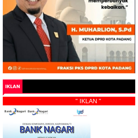
IKLAN
" IKLAN "