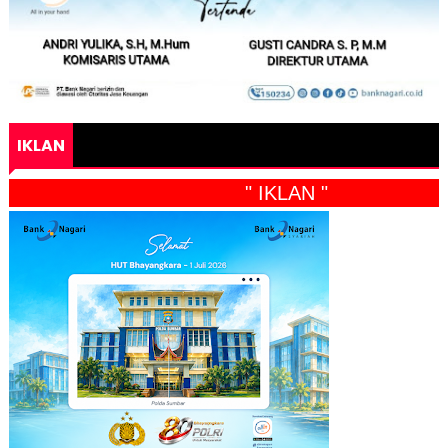
IKLAN
" IKLAN "