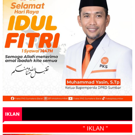
IKLAN
" IKLAN "