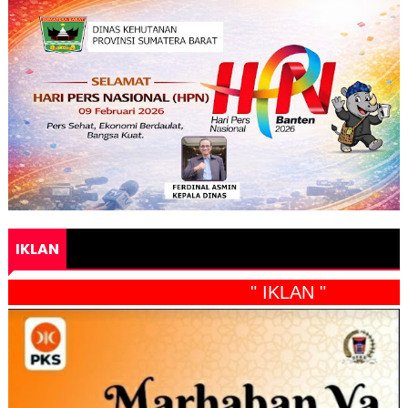
IKLAN
" IKLAN "