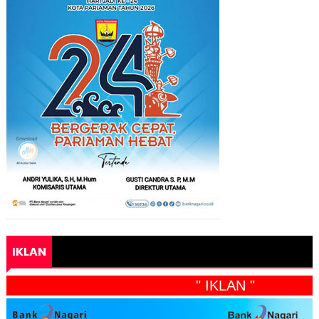
IKLAN
" IKLAN "