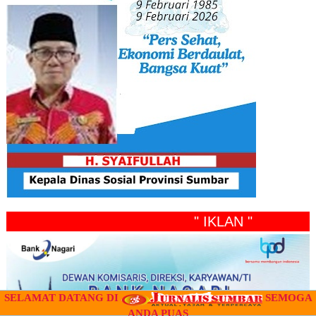
" IKLAN "
SELAMAT DATANG DI
SEMOGA
ANDA PUAS