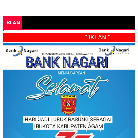
IKLAN
" IKLAN "