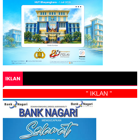
IKLAN
" IKLAN "