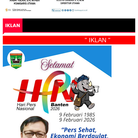
IKLAN
" IKLAN "