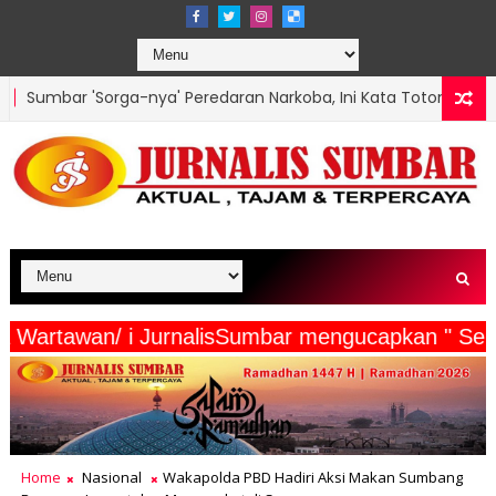
a' Peredaran Narkoba, Ini Kata Toton Kepala BNN: Kita Bikin "Ner
ak Surutkan Semangat Anggota Satgas TMMD Ke-129, Gotong R
a Beserta Wartawan/ i JurnalisSumbar mengucapk
Home
Nasional
Wakapolda PBD Hadiri Aksi Makan Sumbang