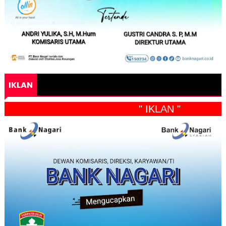
IKLAN
" IKLAN "