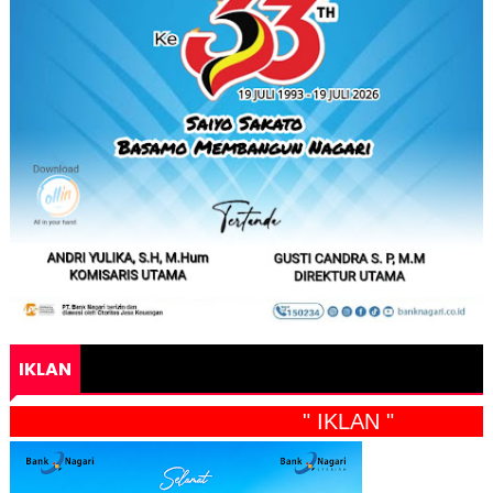
IKLAN
" IKLAN "