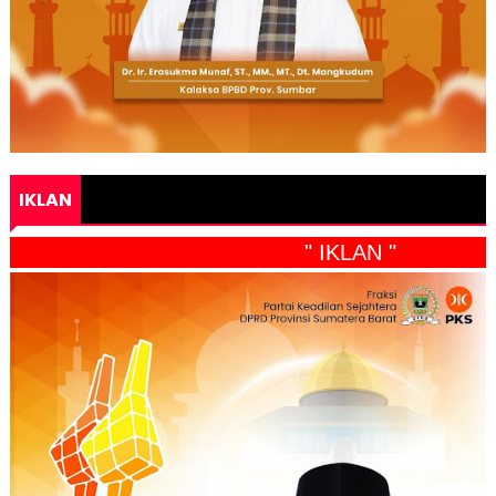
IKLAN
" IKLAN "