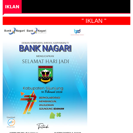
IKLAN
" IKLAN "