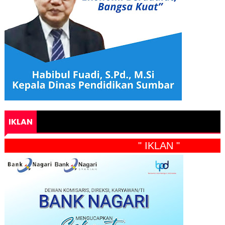
IKLAN
" IKLAN "