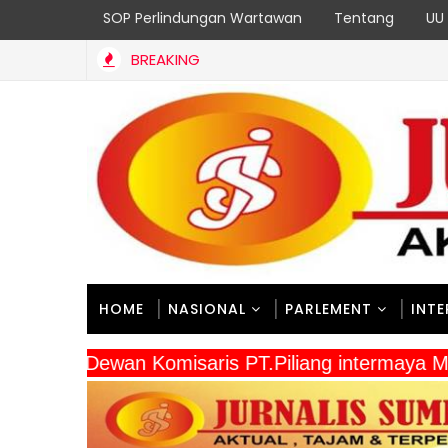
SOP Perlindungan Wartawan
Tentang
UU 
BREAKING
 Ke-129 Kodim 1807/Sorsel Wujudkan Jalan Cor 250 Meter, Wa
HOME
NASIONAL
PARLEMENT
INT
" Dewan Komisaris PT.Piliang intermaya