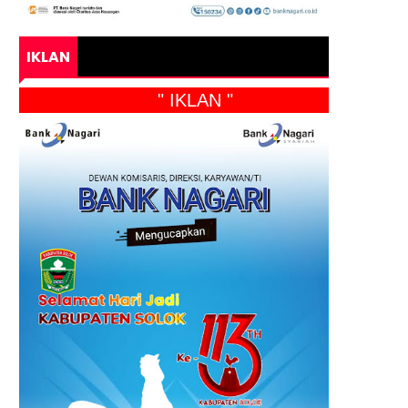
IKLAN
" IKLAN "