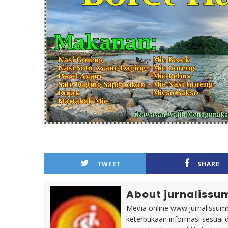
TWEET
SHARE
About jurnalissu
Media online www.jurnalissumb
keterbukaan informasi sesuai 