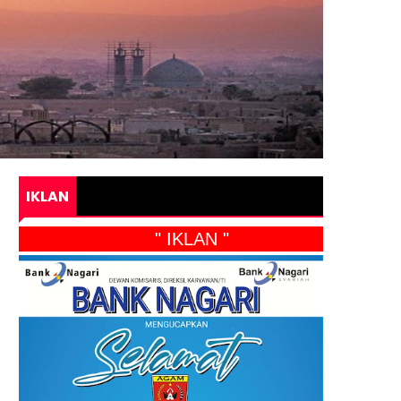
IKLAN
" IKLAN "