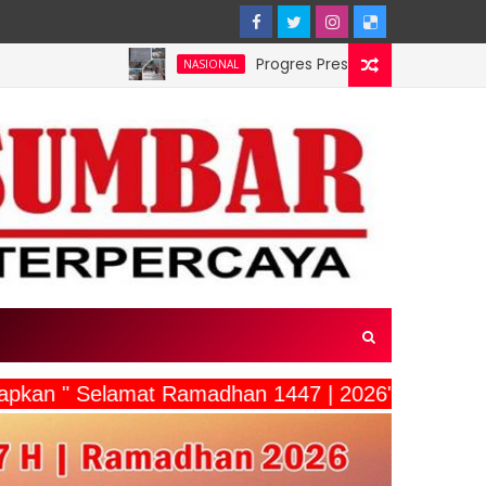
Progres Preservasi Pembangunan Jembatan 
NASIONAL
capkan " Selamat Ramadhan 1447 | 2026"