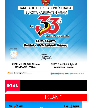
IKLAN
" IKLAN "