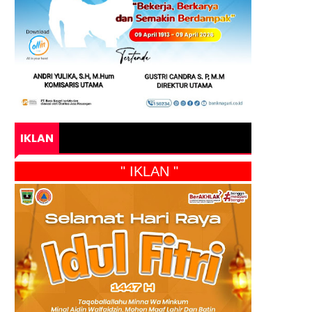
IKLAN
" IKLAN "