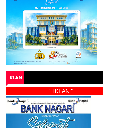
IKLAN
" IKLAN "