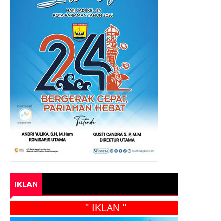
IKLAN
" IKLAN "