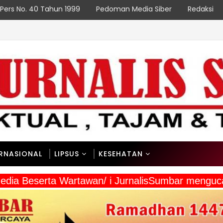
Pers No. 40 Tahun 1999
Pedoman Media Siber
Redaksi
rga Kampung Sesor Rasakan Manfaat Nyata
ERNASIONAL
LIPSUS
KESEHATAN
 Media Beserta Wartawan/ i JurnalisSumbar mengu