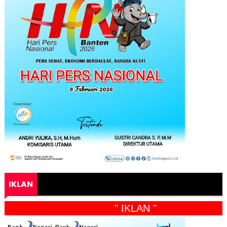
IKLAN
" IKLAN "