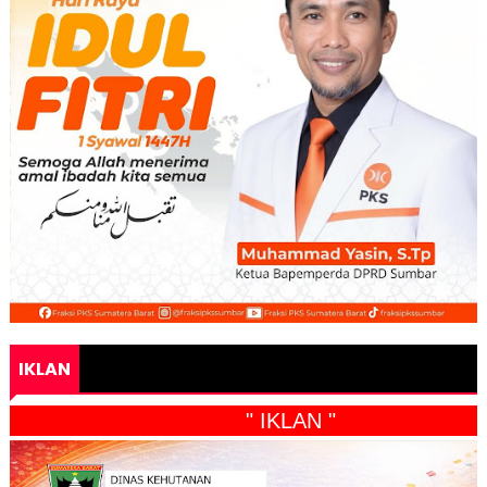
IKLAN
" IKLAN "