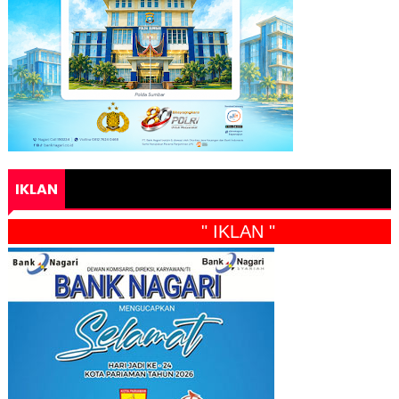
IKLAN
" IKLAN "