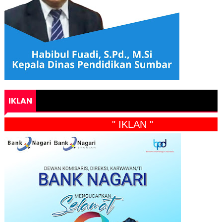
IKLAN
" IKLAN "