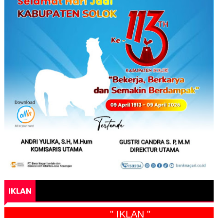
IKLAN
" IKLAN "