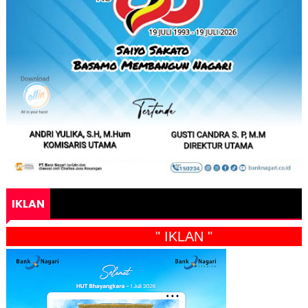
IKLAN
" IKLAN "