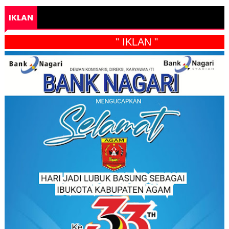
IKLAN
" IKLAN "