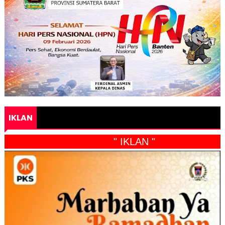
IKLAN
" IKLAN "