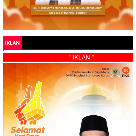
IKLAN
" IKLAN "