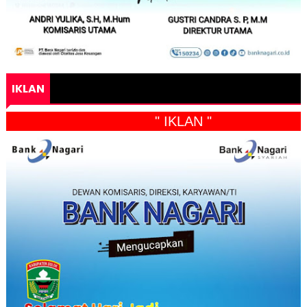
IKLAN
" IKLAN "