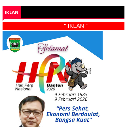
IKLAN
" IKLAN "