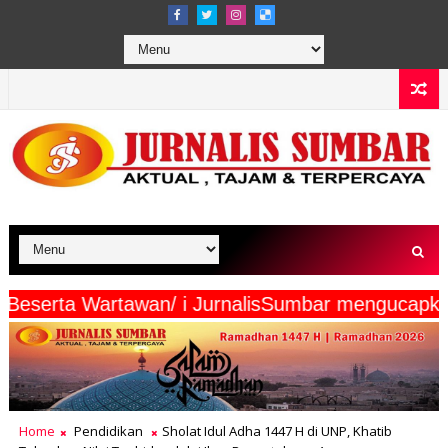
erta Wartawan/ i JurnalisSumbar mengucapkan " S
Home
Pendidikan
Sholat Idul Adha 1447 H di UNP, Khatib