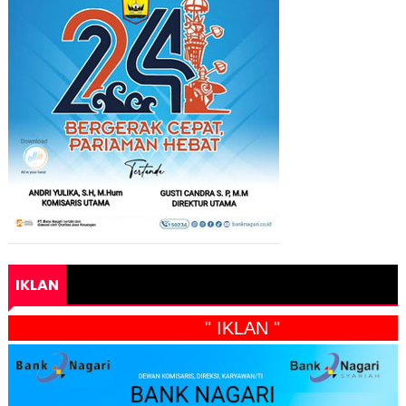
IKLAN
" IKLAN "