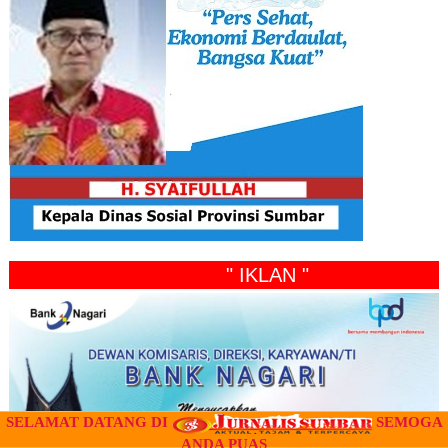
" IKLAN "
SELAMAT DATANG DI
SEMOGA
ANDA PUAS