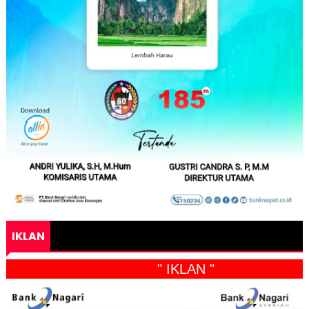
IKLAN
" IKLAN "