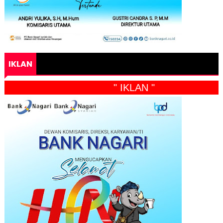
IKLAN
" IKLAN "