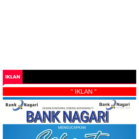
IKLAN
" IKLAN "