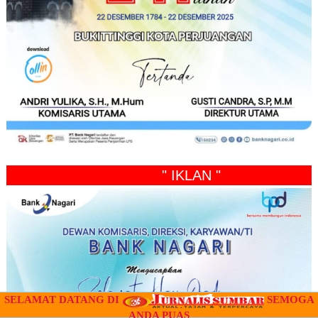
" IKLAN "
SELAMAT DATANG DI
SEMOGA
ANDA PUAS