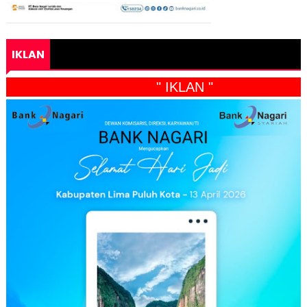
IKLAN
" IKLAN "