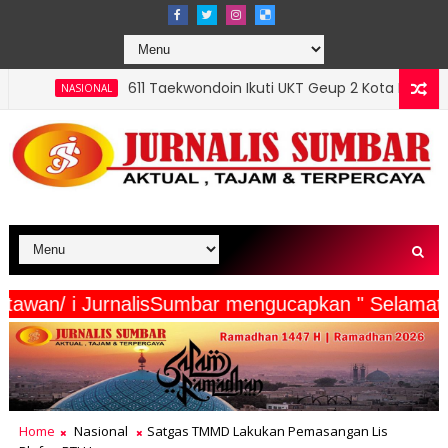
1 Taekwondoin Ikuti UKT Geup 2 Kota Padang, Mursalim: Sabuk Nai
serta Wartawan/ i JurnalisSumbar mengucapkan "
Home
Nasional
Satgas TMMD Lakukan Pemasangan Lis