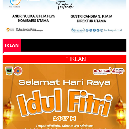
IKLAN
" IKLAN "