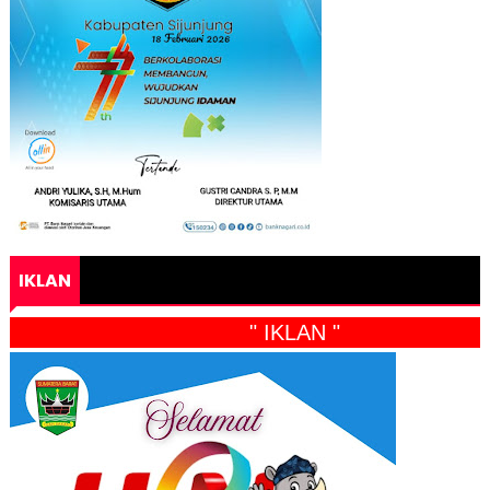
IKLAN
" IKLAN "