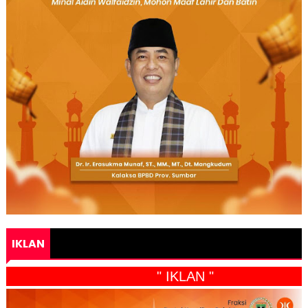
IKLAN
" IKLAN "