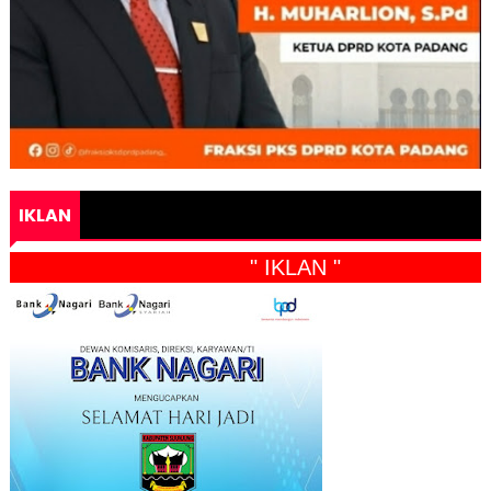
IKLAN
" IKLAN "