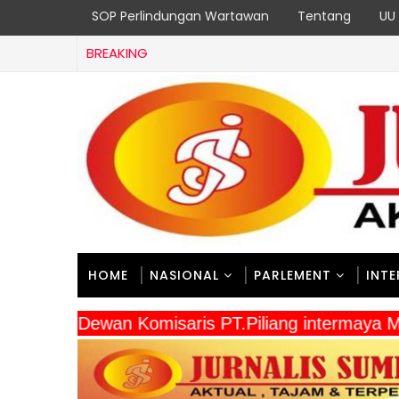
SOP Perlindungan Wartawan
Tentang
UU 
BREAKING
HOME
NASIONAL
PARLEMENT
INT
" Dewan Komisaris PT.Piliang intermaya