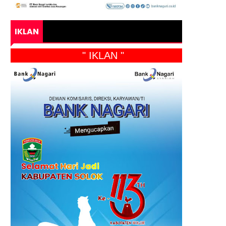
IKLAN
" IKLAN "