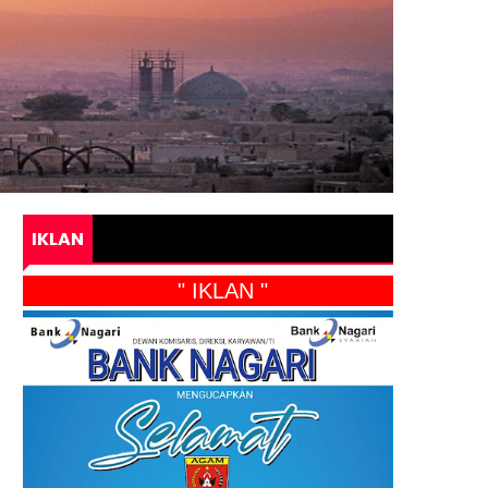
IKLAN
" IKLAN "