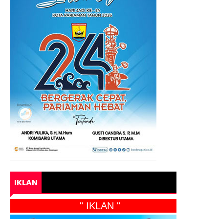
IKLAN
" IKLAN "