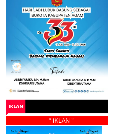
IKLAN
" IKLAN "