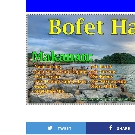
"BO
TWEET
SHARE