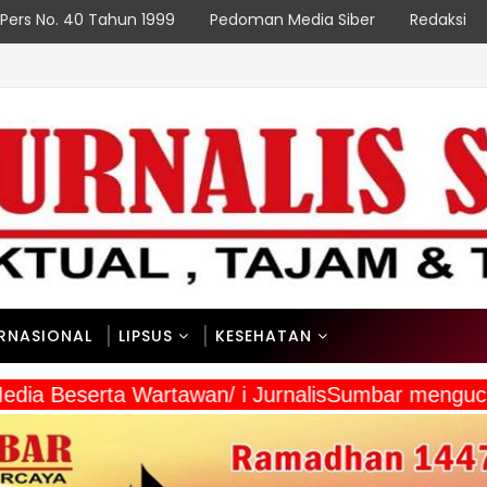
Pers No. 40 Tahun 1999
Pedoman Media Siber
Redaksi
ERNASIONAL
LIPSUS
KESEHATAN
 Media Beserta Wartawan/ i JurnalisSumbar meng