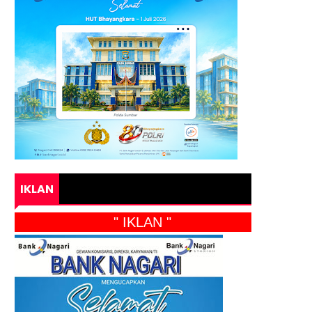
IKLAN
" IKLAN "