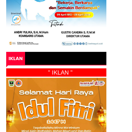
IKLAN
" IKLAN "