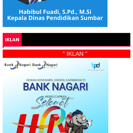
IKLAN
" IKLAN "