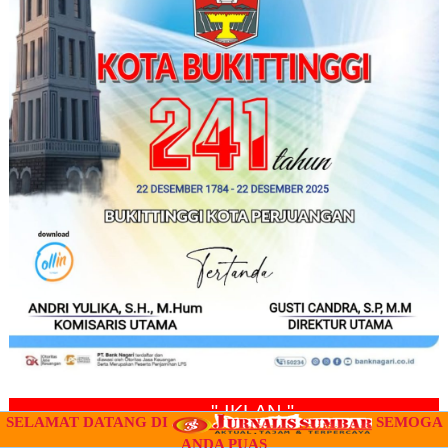
" IKLAN "
SELAMAT DATANG DI
SEMOGA
ANDA PUAS