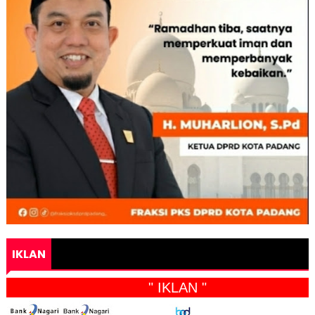
IKLAN
" IKLAN "