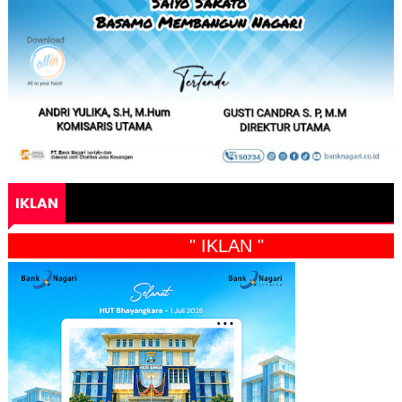
IKLAN
" IKLAN "