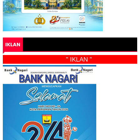
IKLAN
" IKLAN "