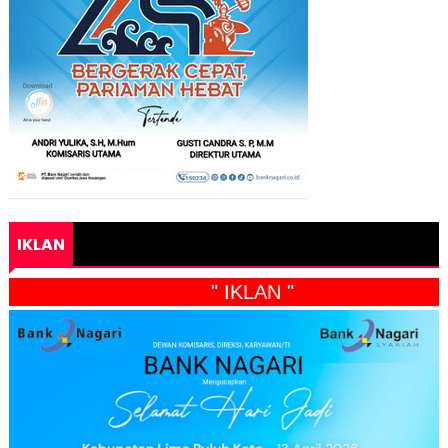
IKLAN
" IKLAN "