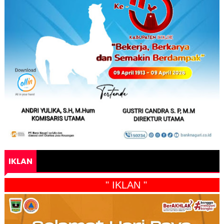
IKLAN
" IKLAN "