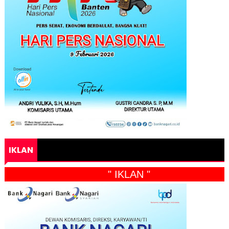
IKLAN
" IKLAN "