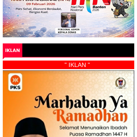
IKLAN
" IKLAN "