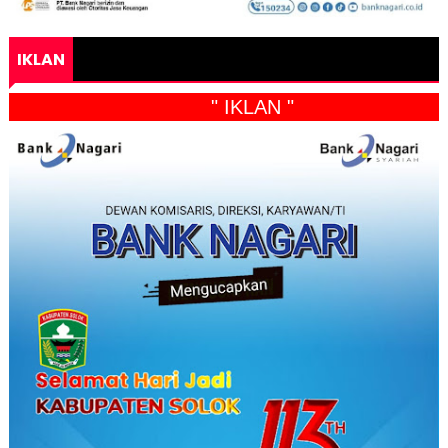
IKLAN
" IKLAN "