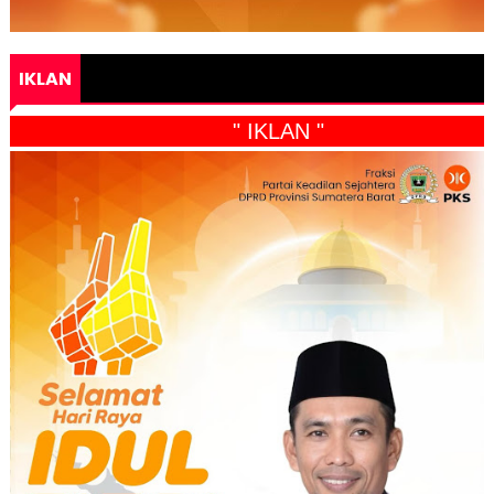
IKLAN
" IKLAN "