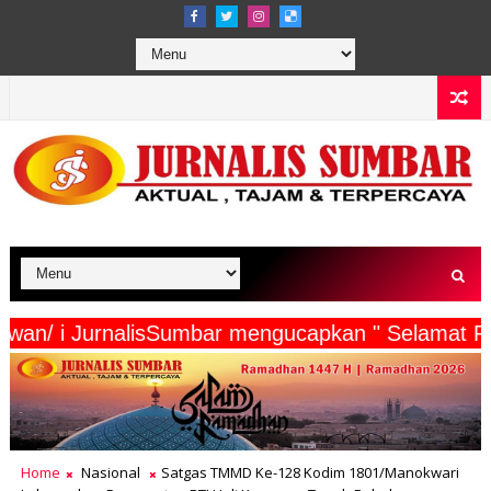
rta Wartawan/ i JurnalisSumbar mengucapkan " S
Home
Nasional
Satgas TMMD Ke-128 Kodim 1801/Manokwari