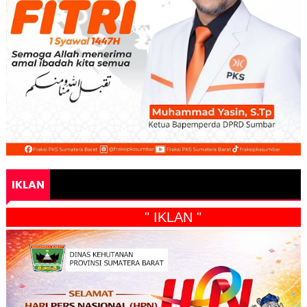
IKLAN
" IKLAN "