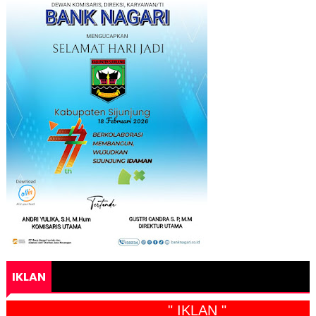
IKLAN
" IKLAN "