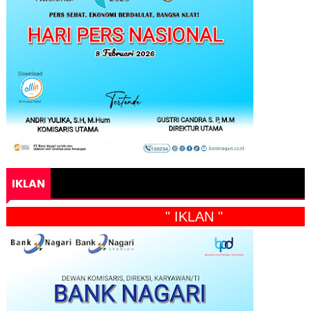
IKLAN
" IKLAN "