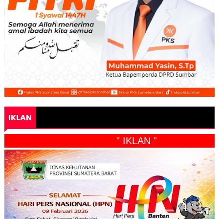
IKLAN
" IKLAN "