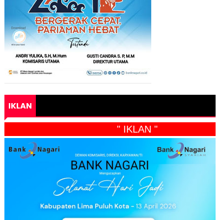
IKLAN
" IKLAN "