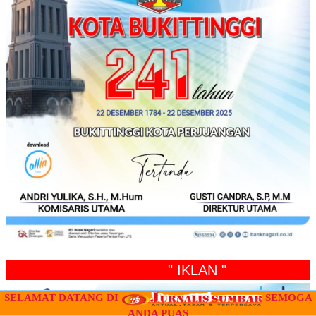
" IKLAN "
SELAMAT DATANG DI
SEMOGA
ANDA PUAS