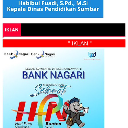
IKLAN
" IKLAN "