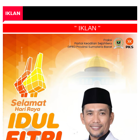
IKLAN
" IKLAN "