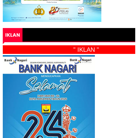
IKLAN
" IKLAN "