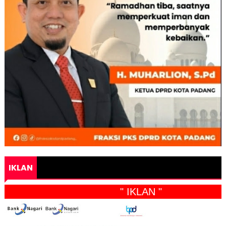
IKLAN
" IKLAN "