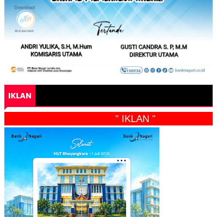
IKLAN
" IKLAN "