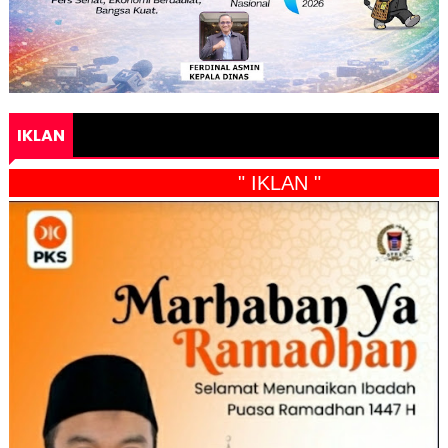
IKLAN
" IKLAN "