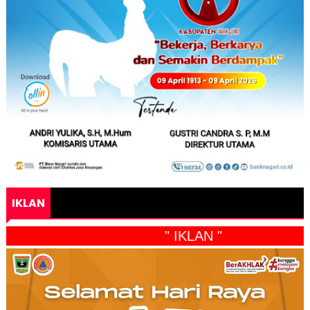
IKLAN
" IKLAN "