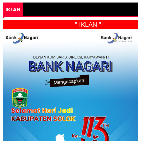
IKLAN
" IKLAN "