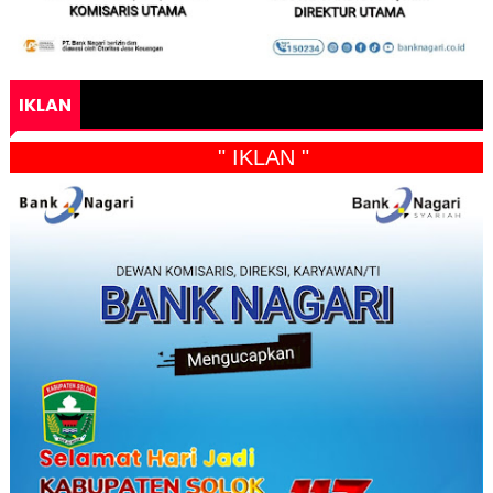
IKLAN
" IKLAN "