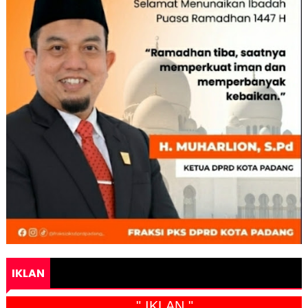
IKLAN
" IKLAN "