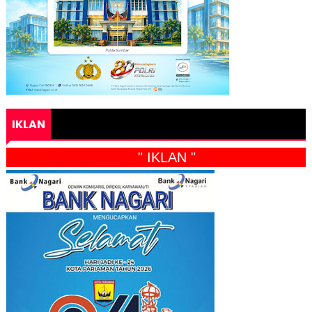
IKLAN
" IKLAN "