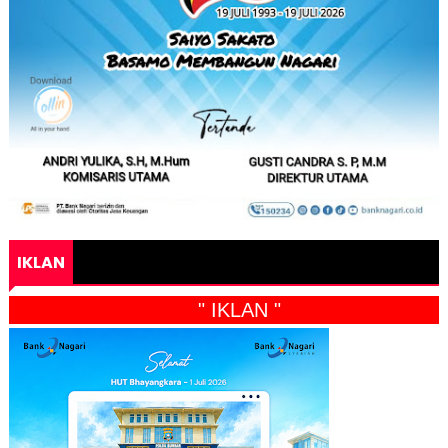
IKLAN
" IKLAN "