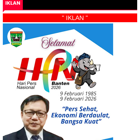
IKLAN
" IKLAN "