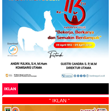
IKLAN
" IKLAN "