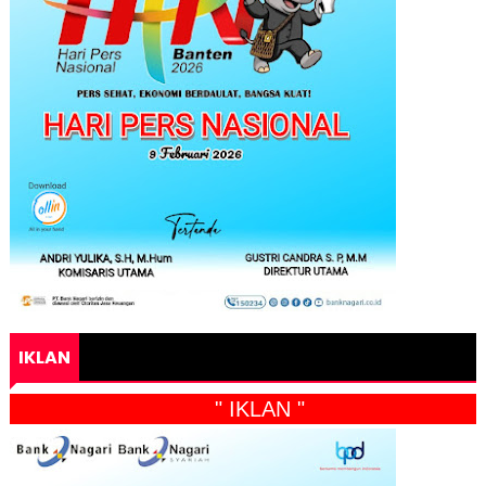
IKLAN
" IKLAN "