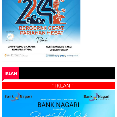
IKLAN
" IKLAN "