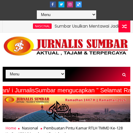
Sumbar Usulkan Mentawai Jadi Kawasan Tambak Udang Ter
SIONAL
a Wartawan/ i JurnalisSumbar mengucapkan " Sel
Home
Nasional
Pembuatan Pintu Kamar RTLH TMMD Ke-128