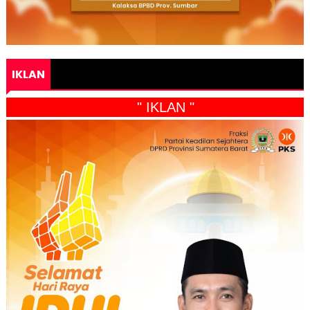
IKLAN
" IKLAN "