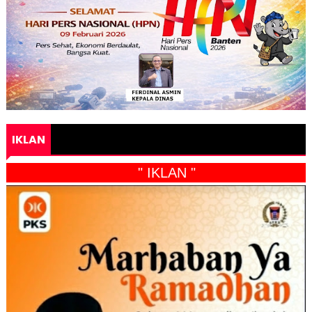
IKLAN
" IKLAN "