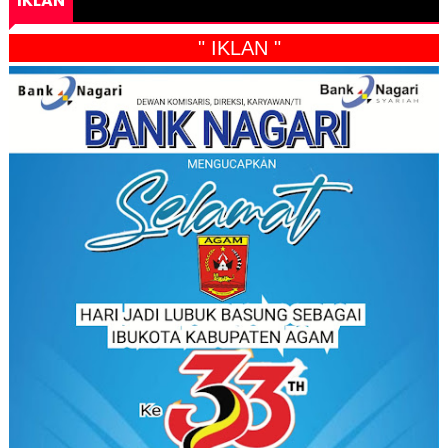
IKLAN
" IKLAN "