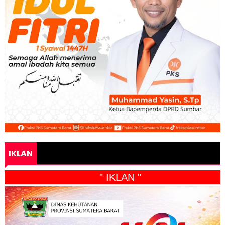
IKLAN
" IKLAN "