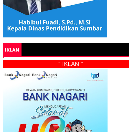
IKLAN
" IKLAN "