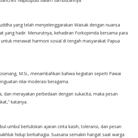
o Sanches Napitupulu dalam sambutannya.
Buddha yang telah menyelenggarakan Waisak dengan nuansa
at yang hadir. Menurutnya, kehadiran Forkopimda bersama para
 untuk merawat harmoni sosial di tengah masyarakat Papua
psenang, M.Si., menambahkan bahwa kegiatan seperti Pawai
penguatan nilai moderasi beragama.
ma, dan merayakan perbedaan dengan sukacita, maka pesan
at,” katanya.
umbul bertuliskan ajaran cinta kasih, toleransi, dan pesan
akhluk hidup berbahagia. Suasana semakin hangat saat warga