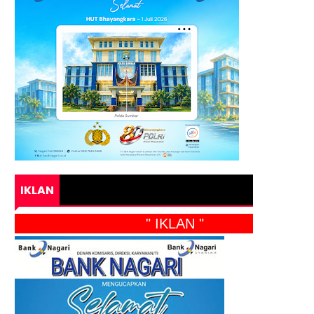
IKLAN
" IKLAN "