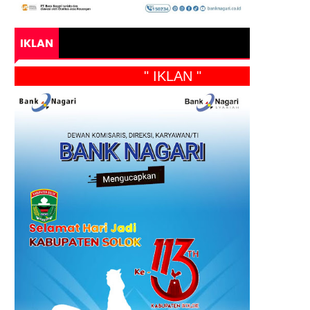
IKLAN
" IKLAN "