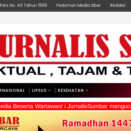
Pers No. 40 Tahun 1999
Pedoman Media Siber
Redaksi
ERNASIONAL
LIPSUS
KESEHATAN
Media Beserta Wartawan/ i JurnalisSumbar mengu