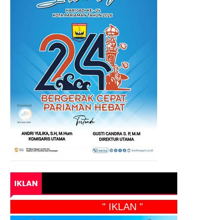
IKLAN
" IKLAN "