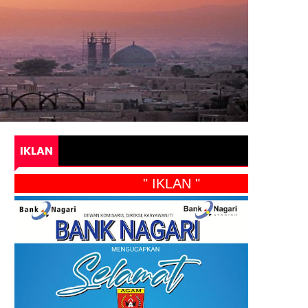
IKLAN
" IKLAN "