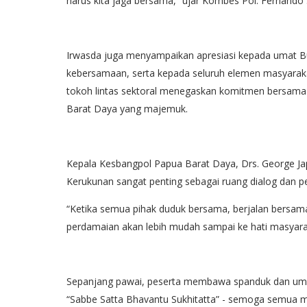
harus kita jaga bersama,” ujar Kombes Pol. Fernand
Irwasda juga menyampaikan apresiasi kepada umat 
kebersamaan, serta kepada seluruh elemen masyarak
tokoh lintas sektoral menegaskan komitmen bersama
Barat Daya yang majemuk.
Kepala Kesbangpol Papua Barat Daya, Drs. George Ja
Kerukunan sangat penting sebagai ruang dialog dan 
“Ketika semua pihak duduk bersama, berjalan bersa
perdamaian akan lebih mudah sampai ke hati masyarak
Sepanjang pawai, peserta membawa spanduk dan umbul-
“Sabbe Satta Bhavantu Sukhitatta” - semoga semua m