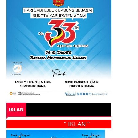
IKLAN
" IKLAN "