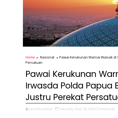
Home
Nasional
Pawai Kerukunan Warnai Waisak di S
Persatuan
Pawai Kerukunan Warn
Irwasda Polda Papua 
Justru Perekat Persat
jurnalissumbar
Saturday, May 30, 2026
Nasional,