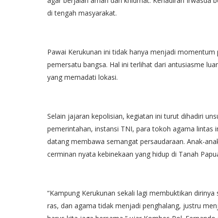
agar berjalan aman dan khidmat. Kehadiran Irwasda b
di tengah masyarakat.
Pawai Kerukunan ini tidak hanya menjadi momentum 
pemersatu bangsa. Hal ini terlihat dari antusiasme lu
yang memadati lokasi.
Selain jajaran kepolisian, kegiatan ini turut dihadiri
pemerintahan, instansi TNI, para tokoh agama lintas 
datang membawa semangat persaudaraan. Anak-anak, or
cerminan nyata kebinekaan yang hidup di Tanah Papu
“Kampung Kerukunan sekali lagi membuktikan dirinya se
ras, dan agama tidak menjadi penghalang, justru menj