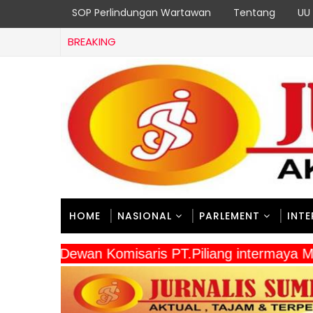
SOP Perlindungan Wartawan
Tentang
UU 
BREAKING
HOME
NASIONAL
PARLEMENT
INT
" Dewan Komisaris PT.Piliang intermaya 