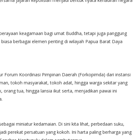
ersama jajaran kepolisian menjadi bentuk nyata kehadiran negara
perayaan keagamaan bagi umat Buddha, tetapi juga panggung
ar biasa berbagai elemen penting di wilayah Papua Barat Daya
 unsur Forum Koordinasi Pimpinan Daerah (Forkopimda) dari instansi
iman, tokoh masyarakat, tokoh adat, hingga warga sekitar yang
ang tua, hingga lansia ikut serta, menjadikan pawai ini
a.
bagai miniatur kedamaian. Di sini kita lihat, perbedaan suku,
adi perekat persatuan yang kokoh. Ini harta paling berharga yang