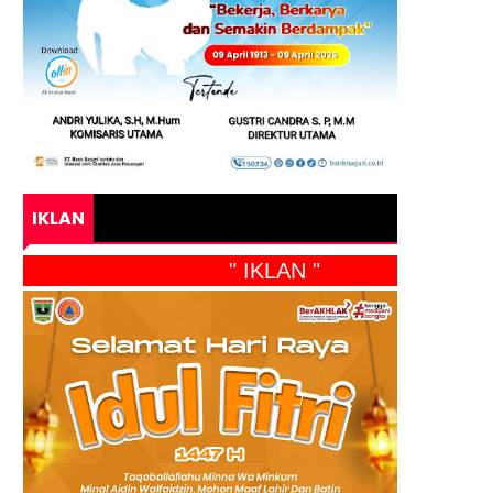
IKLAN
" IKLAN "