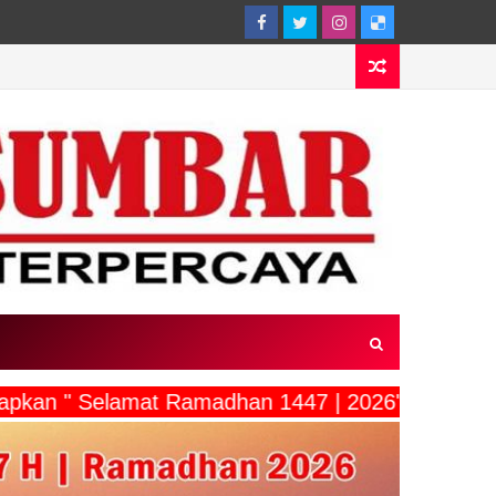
capkan " Selamat Ramadhan 1447 | 2026"