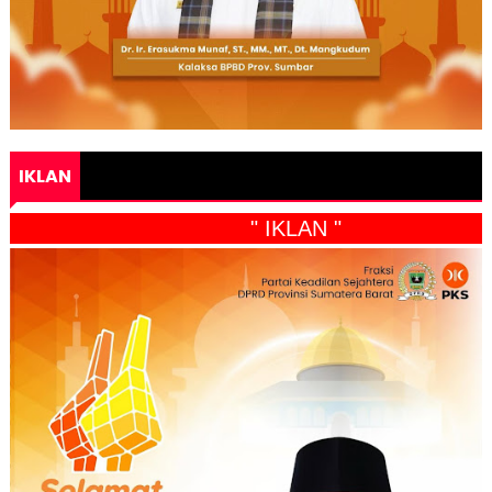
IKLAN
" IKLAN "