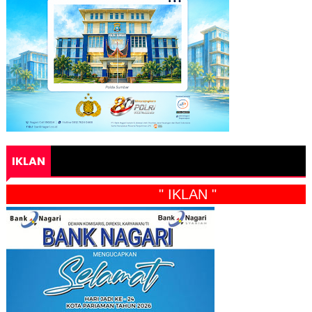
IKLAN
" IKLAN "