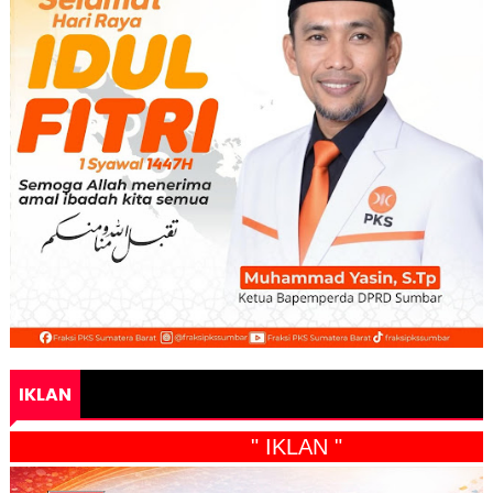
IKLAN
" IKLAN "