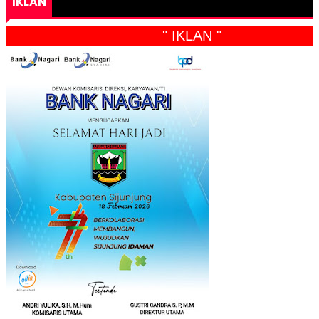
IKLAN
" IKLAN "