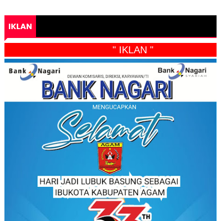
IKLAN
" IKLAN "