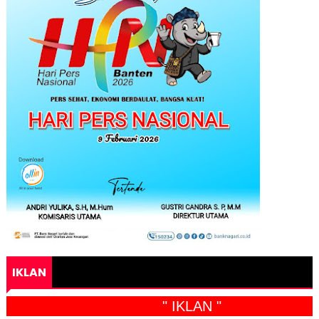
IKLAN
" IKLAN "