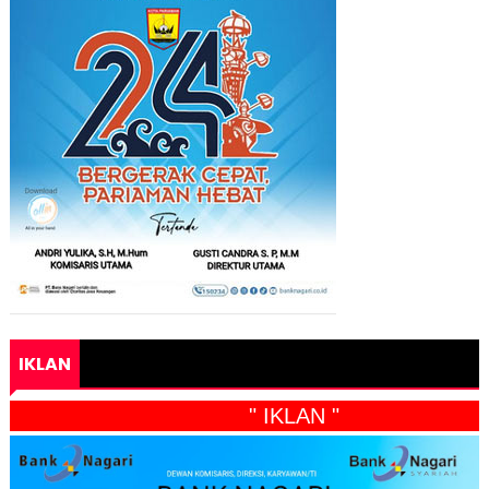
IKLAN
" IKLAN "