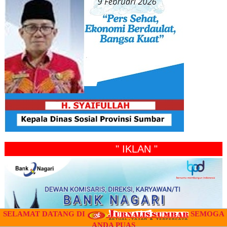
" IKLAN "
SELAMAT DATANG DI
SEMOGA
ANDA PUAS