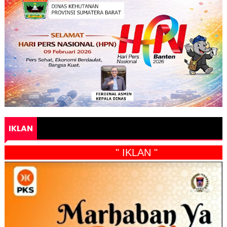
IKLAN
" IKLAN "