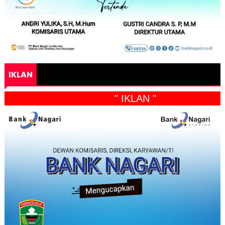
IKLAN
" IKLAN "