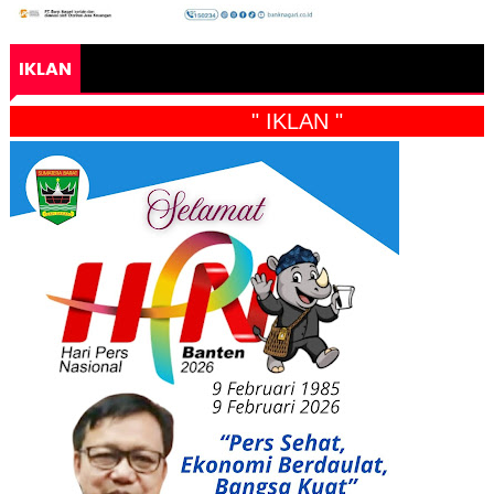
IKLAN
" IKLAN "