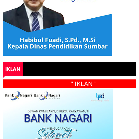
IKLAN
" IKLAN "