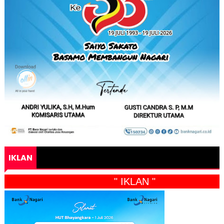
IKLAN
" IKLAN "