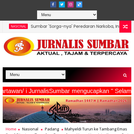
ar 'Sorga-nya' Peredaran Narkoba, Ini Kata Toton Kepala BNN: Kit
eserta Wartawan/ i JurnalisSumbar mengucapkan 
Home
Nasional
Padang
Mahyeldi Turun ke Tambang Emas