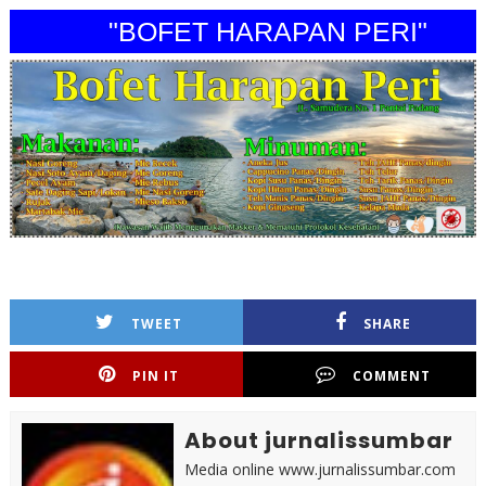
"BOFET HARAPAN PERI"
TWEET
SHARE
PIN IT
COMMENT
About jurnalissumbar
Media online www.jurnalissumbar.com