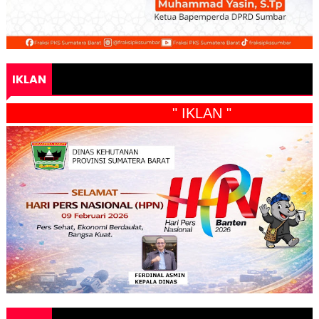
IKLAN
" IKLAN "