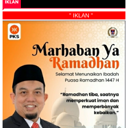
IKLAN
" IKLAN "