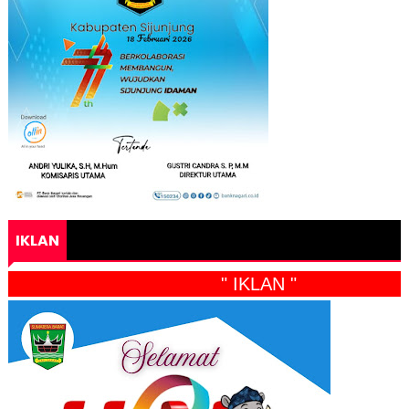
IKLAN
" IKLAN "