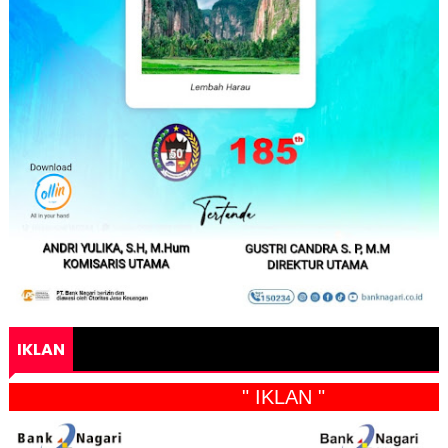
IKLAN
" IKLAN "