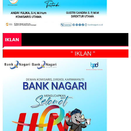
IKLAN
" IKLAN "