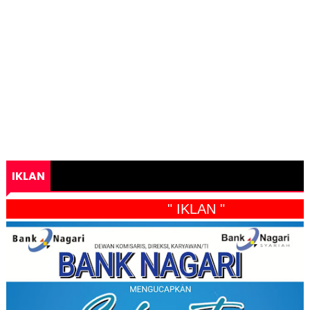
IKLAN
" IKLAN "