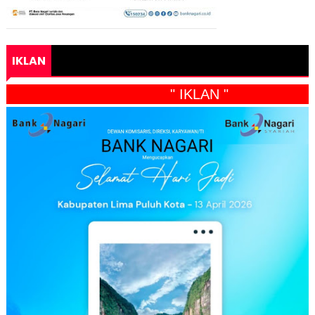
IKLAN
" IKLAN "