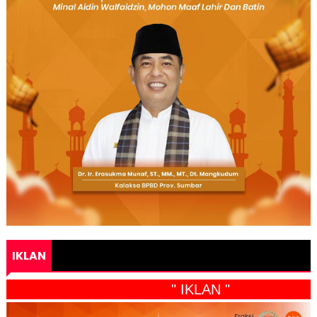
IKLAN
" IKLAN "