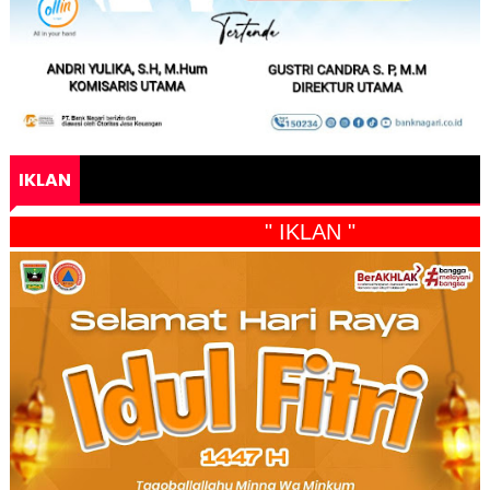
IKLAN
" IKLAN "