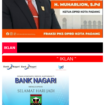
IKLAN
" IKLAN "