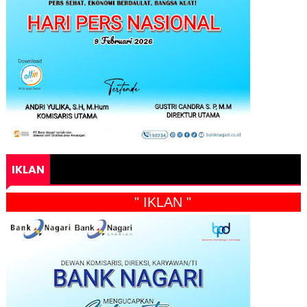
IKLAN
" IKLAN "