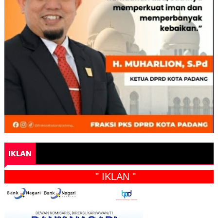
IKLAN
" IKLAN "