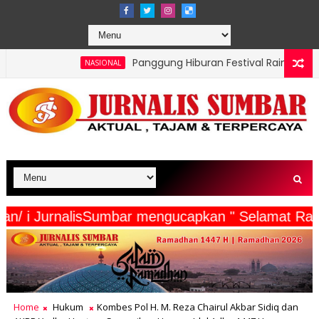
Panggung Hiburan Festival Raimuti 2026 Meriahkan M
NASIONAL
a Wartawan/ i JurnalisSumbar mengucapkan " Sela
Home
Hukum
Kombes Pol H. M. Reza Chairul Akbar Sidiq dan