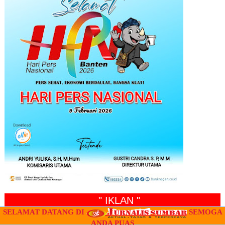
" IKLAN "
SELAMAT DATANG DI
SEMOGA
ANDA PUAS