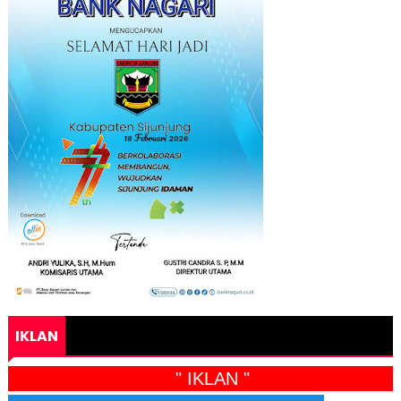
IKLAN
" IKLAN "