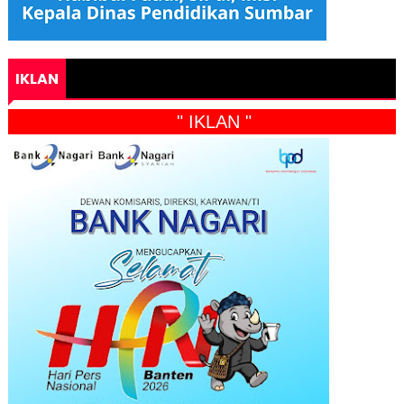
IKLAN
" IKLAN "