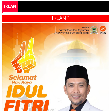
IKLAN
" IKLAN "