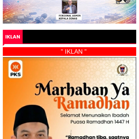
IKLAN
" IKLAN "