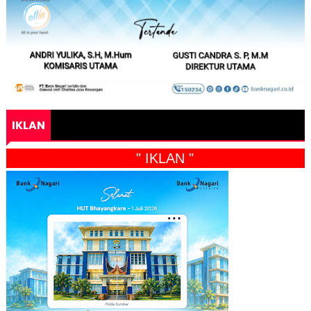
IKLAN
" IKLAN "