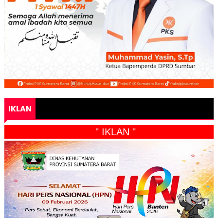
IKLAN
" IKLAN "