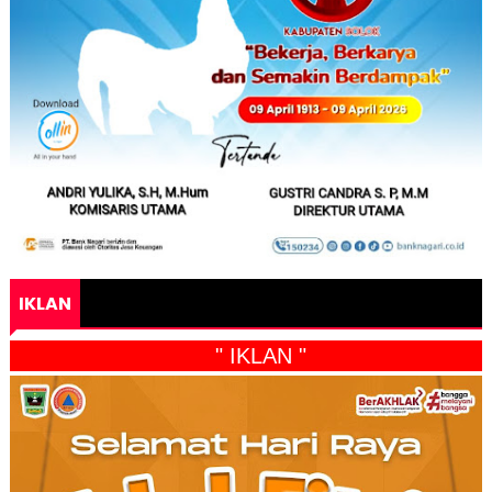
IKLAN
" IKLAN "