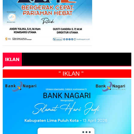
IKLAN
" IKLAN "