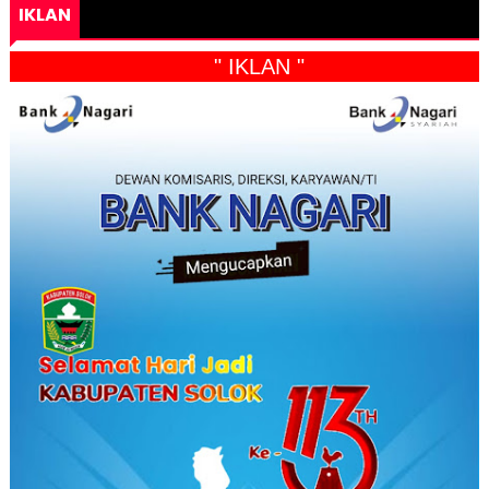
IKLAN
" IKLAN "