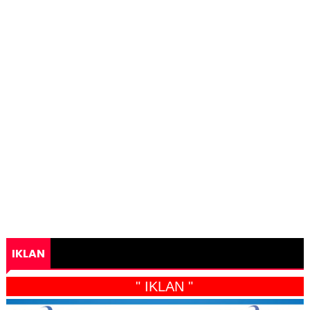
IKLAN
" IKLAN "