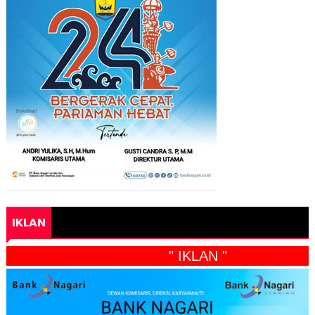
IKLAN
" IKLAN "