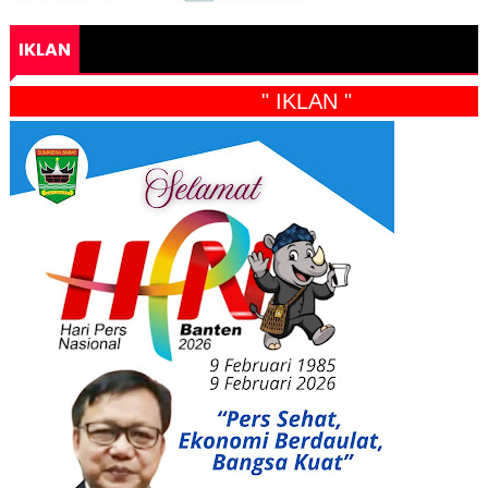
IKLAN
" IKLAN "