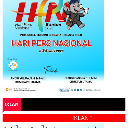
IKLAN
" IKLAN "