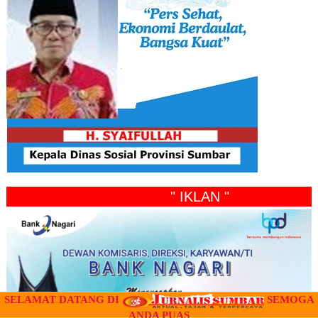
" IKLAN "
SELAMAT DATANG DI
SEMOGA
ANDA PUAS