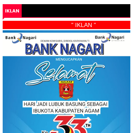
IKLAN
" IKLAN "