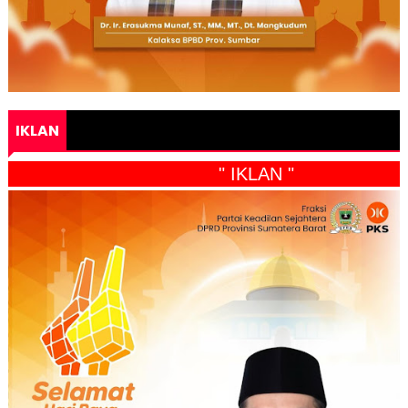
IKLAN
" IKLAN "