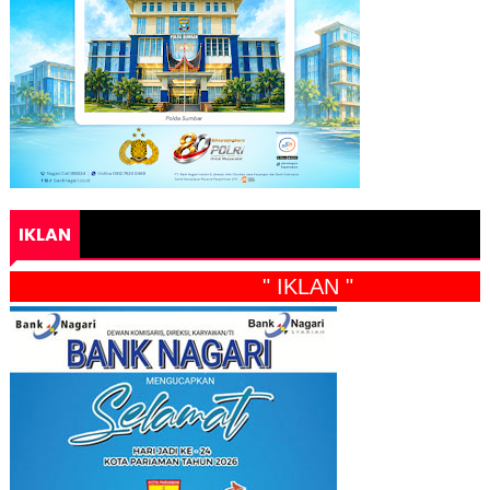
IKLAN
" IKLAN "