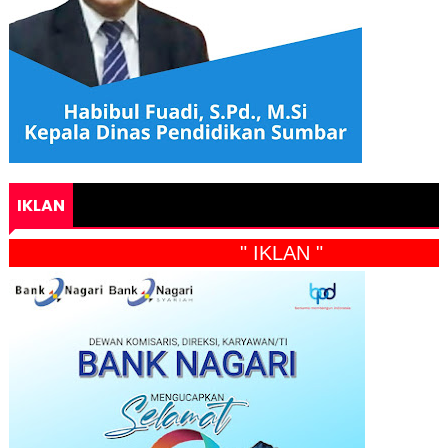
IKLAN
" IKLAN "