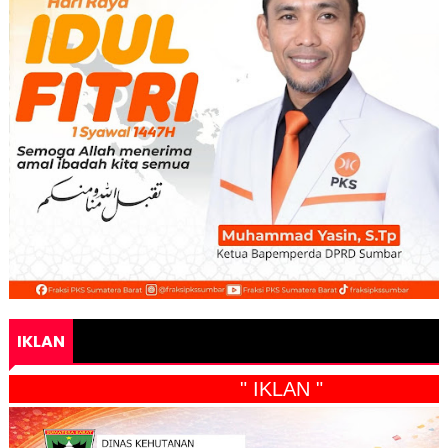
IKLAN
" IKLAN "