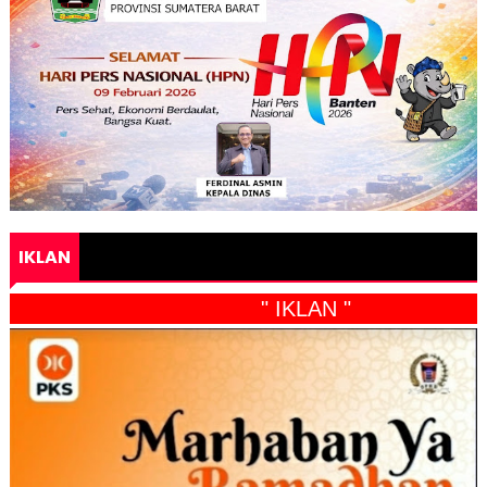
IKLAN
" IKLAN "