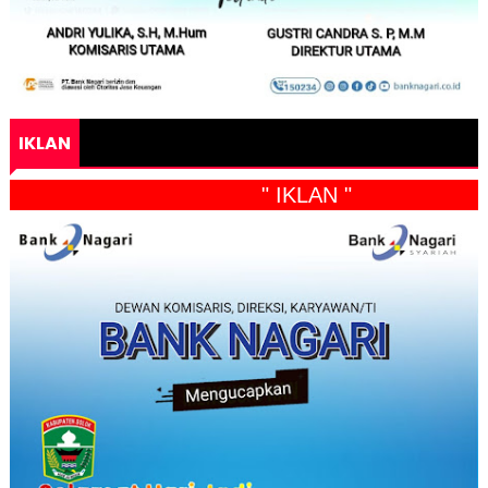
IKLAN
" IKLAN "