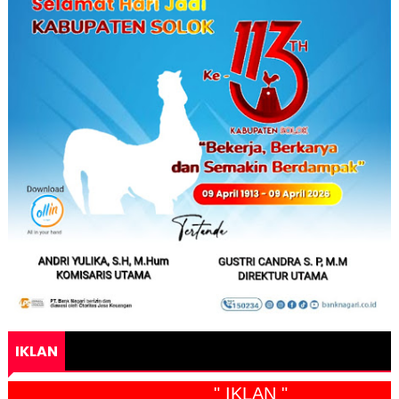
IKLAN
" IKLAN "