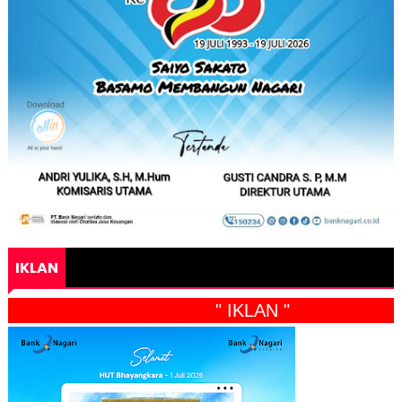
IKLAN
" IKLAN "