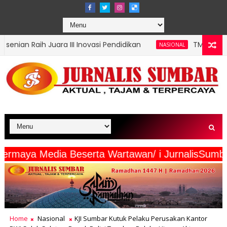
II Inovasi Pendidikan
TMMD Ke-129 Tuntaskan Pemb
NASIONAL
iliang intermaya Media Beserta Wartawan/ i Jurn
Home
Nasional
KJI Sumbar Kutuk Pelaku Perusakan Kantor