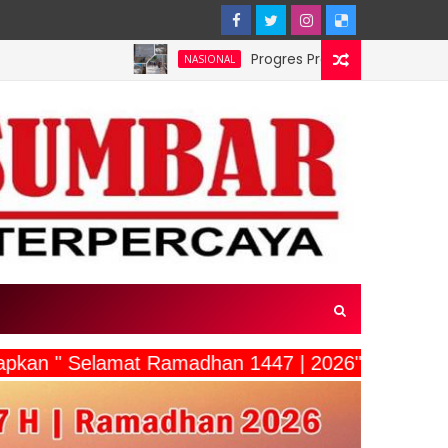
Progres Preservasi Pembangunan Jembat
NASIONAL
capkan " Selamat Ramadhan 1447 | 2026"