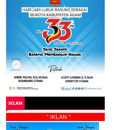
IKLAN
" IKLAN "