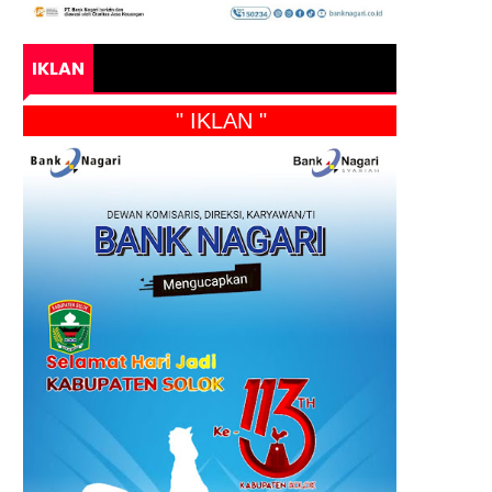
IKLAN
" IKLAN "