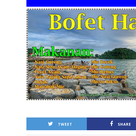
"BO
TWEET
SHARE