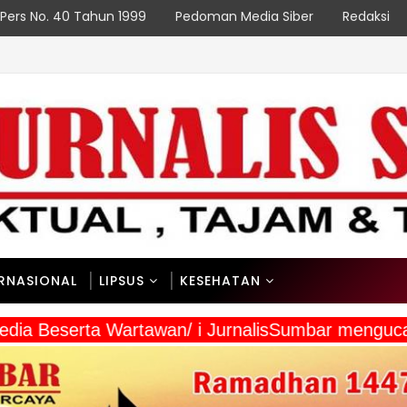
Pers No. 40 Tahun 1999
Pedoman Media Siber
Redaksi
ERNASIONAL
LIPSUS
KESEHATAN
 Media Beserta Wartawan/ i JurnalisSumbar mengu