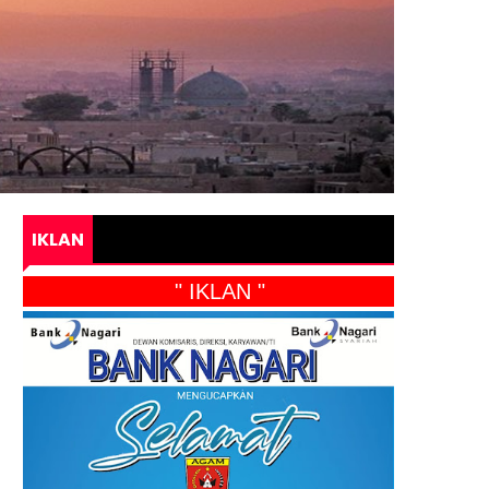
IKLAN
" IKLAN "