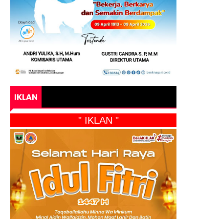
IKLAN
" IKLAN "