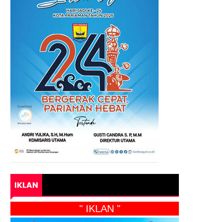
IKLAN
" IKLAN "