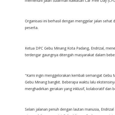
memenuhi jalan Sudirman kawasan Car Free Day (CFD
Organisasi ini berhasil dengan menggelar jalan sehat
peserta.
Ketua DPC Gebu Minang Kota Padang, Endrizal, me
terdengar gaungnya ditengah masyarakat dalam beber
"Kami ingin menggelorakan kembali semangat Gebu Min
Gebu Minang bangkit. Beberapa waktu lalu ekstensiny
menghadirkan gerakan yang inklusif, kolaboratif dan 
Selain jalanan penuh dengan lautan manusia, Endri