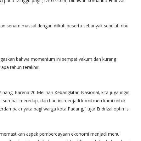
) pada Minggu pagi (17/05/2026).Dibawah komando Endrizal.
 dan senam massal dengan diikuti peserta sebanyak sepuluh ribu
negaskan bahwa momentum ini sempat vakum dan kurang
apa tahun terakhir.
ang. Karena 20 Mei hari Kebangkitan Nasional, kita juga ingin
a sempat meredup, dan hari ini menjadi komitmen kami untuk
berdampak nyata bagi warga kota Padang," ujar Endrizal optimis.
zal memastikan aspek pemberdayaan ekonomi menjadi menu