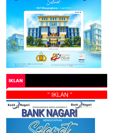
IKLAN
" IKLAN "