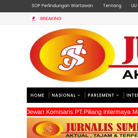
SOP Perlindungan Wartawan
Tentang
UU 
BREAKING
HOME
NASIONAL
PARLEMENT
INT
" Dewan Komisaris PT.Piliang intermaya