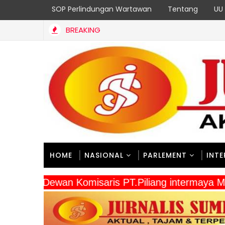
SOP Perlindungan Wartawan
Tentang
UU 
BREAKING
ti Kesehatan di Pulau Kasim
HOME
NASIONAL
PARLEMENT
INT
" Dewan Komisaris PT.Piliang intermay