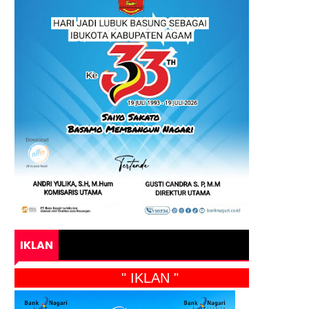
IKLAN
" IKLAN "