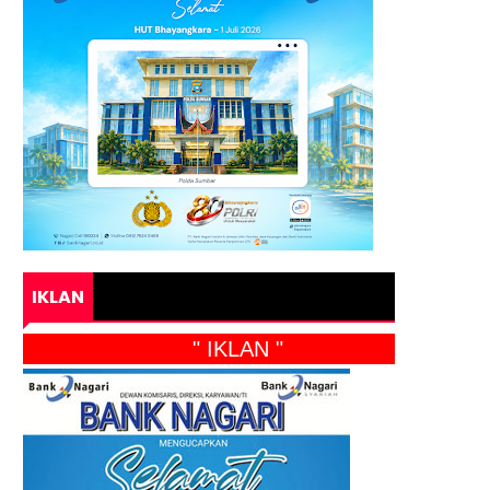
IKLAN
" IKLAN "