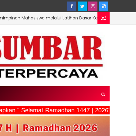
asiswa melalui Latihan Dasar Kepemimpinan di Universitas Mu
ucapkan " Selamat Ramadhan 1447 | 2026"