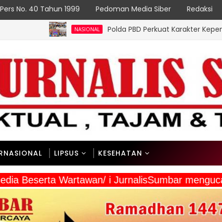
Pers No. 40 Tahun 1999
Pedoman Media Siber
Redaksi
Polda PBD Perkuat Karakter Kepemimpinan Mah
NASIONAL
ERNASIONAL
LIPSUS
KESEHATAN
a Media Beserta Wartawan/ i JurnalisSumbar meng