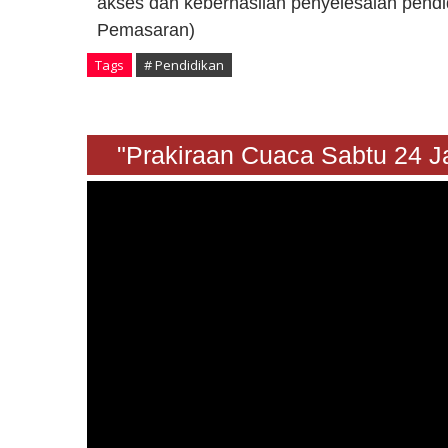
akses dan keberhasilan penyelesaian pendid
Pemasaran)
Tags
# Pendidikan
"Prakiraan Cuaca Sabtu 