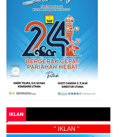
IKLAN
" IKLAN "