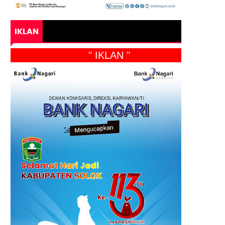
IKLAN
" IKLAN "