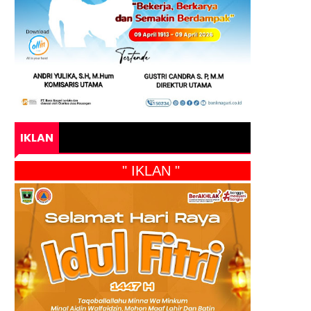
IKLAN
" IKLAN "