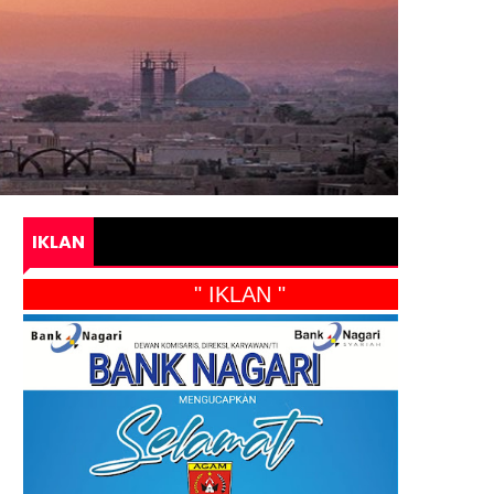
IKLAN
" IKLAN "