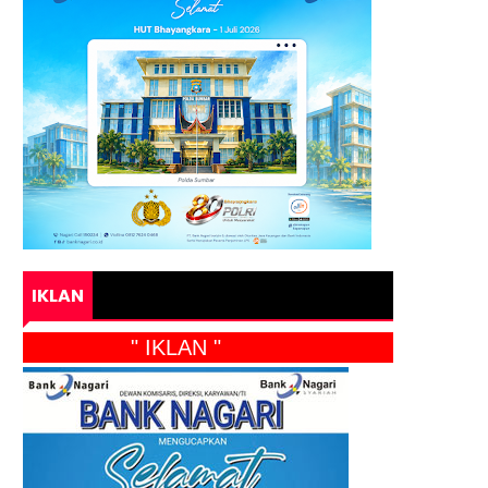
IKLAN
" IKLAN "