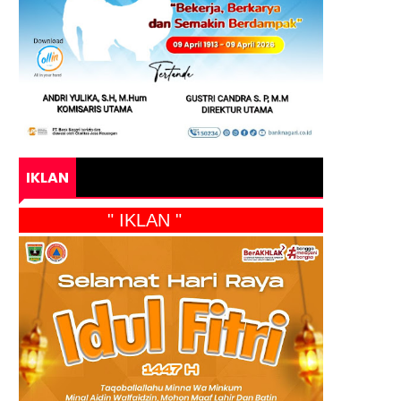
IKLAN
" IKLAN "