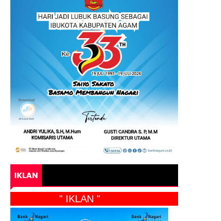
IKLAN
" IKLAN "