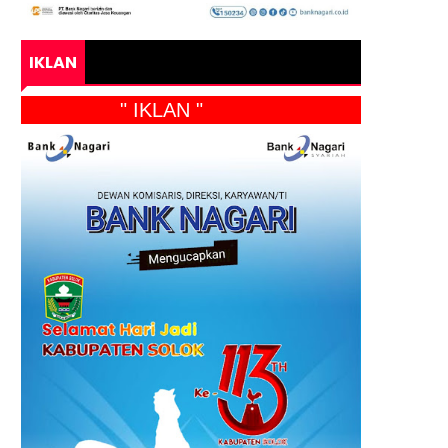
IKLAN
" IKLAN "