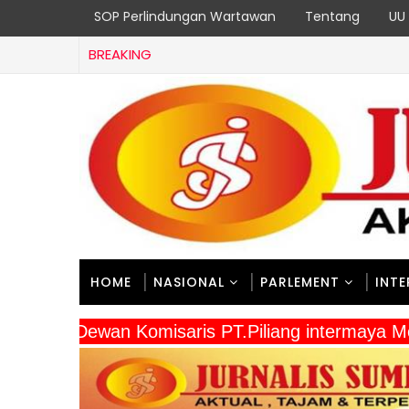
SOP Perlindungan Wartawan
Tentang
UU 
BREAKING
HOME
NASIONAL
PARLEMENT
INT
" Dewan Komisaris PT.Piliang intermaya