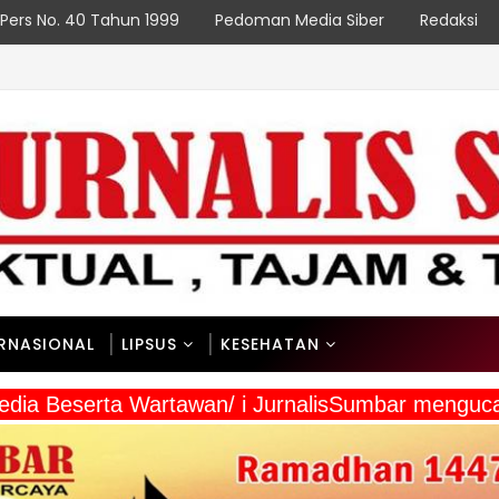
Pers No. 40 Tahun 1999
Pedoman Media Siber
Redaksi
ERNASIONAL
LIPSUS
KESEHATAN
 Media Beserta Wartawan/ i JurnalisSumbar meng