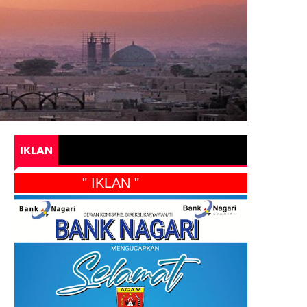
IKLAN
" IKLAN "