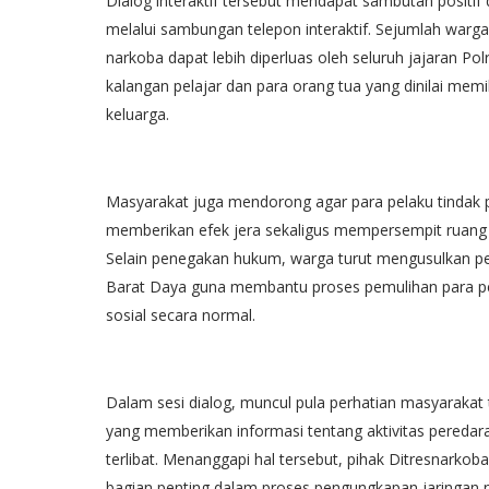
Dialog interaktif tersebut mendapat sambutan positi
melalui sambungan telepon interaktif. Sejumlah warga
narkoba dapat lebih diperluas oleh seluruh jajaran P
kalangan pelajar dan para orang tua yang dinilai mem
keluarga.
Masyarakat juga mendorong agar para pelaku tindak
memberikan efek jera sekaligus mempersempit ruang 
Selain penegakan hukum, warga turut mengusulkan pe
Barat Daya guna membantu proses pemulihan para pe
sosial secara normal.
Dalam sesi dialog, muncul pula perhatian masyarakat 
yang memberikan informasi tentang aktivitas peredar
terlibat. Menanggapi hal tersebut, pihak Ditresnark
bagian penting dalam proses pengungkapan jaringan 