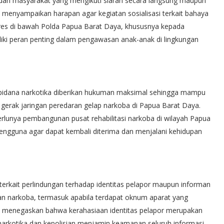
f dari masyarakat yang mengikuti siaran secara langsung maupun
 menyampaikan harapan agar kegiatan sosialisasi terkait bahaya
olres di bawah Polda Papua Barat Daya, khususnya kepada
iliki peran penting dalam pengawasan anak-anak di lingkungan
 pidana narkotika diberikan hukuman maksimal sehingga mampu
gerak jaringan peredaran gelap narkoba di Papua Barat Daya.
rlunya pembangunan pusat rehabilitasi narkoba di wilayah Papua
ngguna agar dapat kembali diterima dan menjalani kehidupan
terkait perlindungan terhadap identitas pelapor maupun informan
an narkoba, termasuk apabila terdapat oknum aparat yang
oba menegaskan bahwa kerahasiaan identitas pelapor merupakan
narkotika dan kepolisian menjamin keamanan seluruh informasi