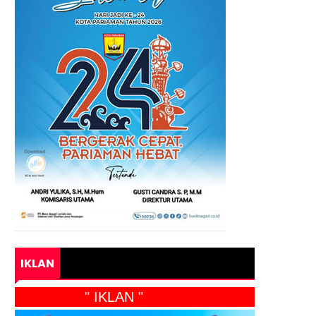
IKLAN
" IKLAN "