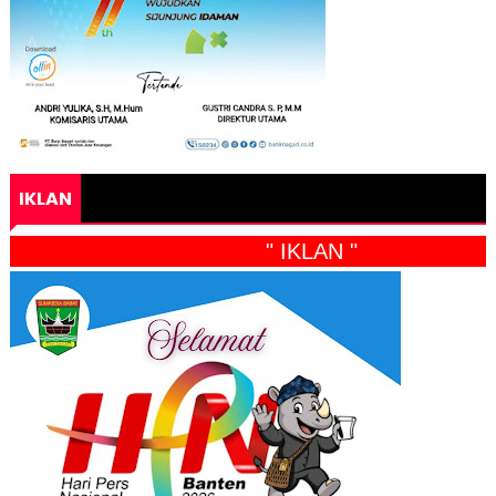
IKLAN
" IKLAN "