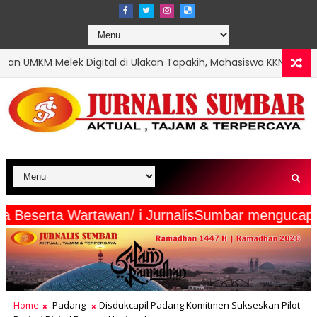
 di Ulakan Tapakih, Mahasiswa KKN UNP Buatkan QRIS hingga Buk
rta Wartawan/ i JurnalisSumbar mengucapkan " S
Home
Padang
Disdukcapil Padang Komitmen Sukseskan Pilot