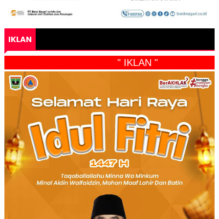
IKLAN
" IKLAN "