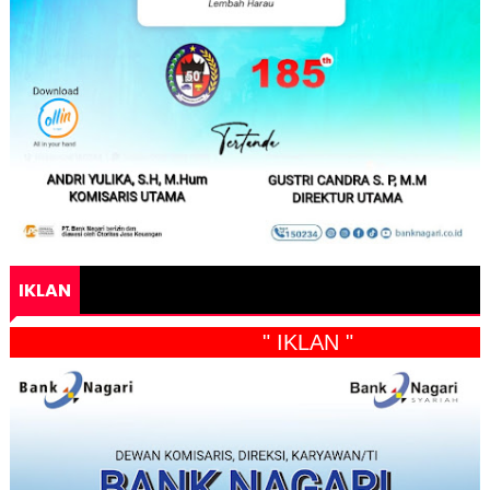
IKLAN
" IKLAN "