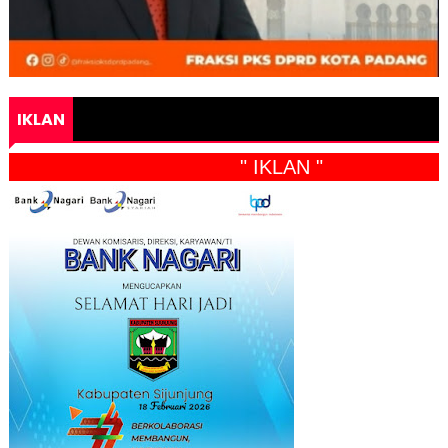
IKLAN
" IKLAN "