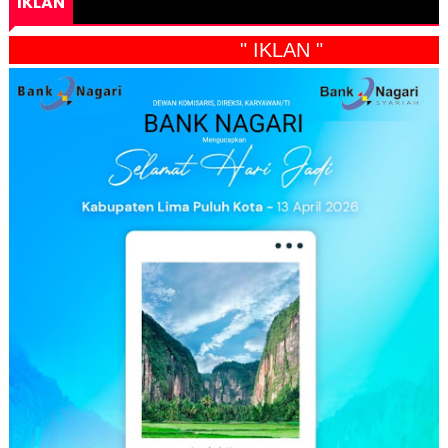
IKLAN
" IKLAN "