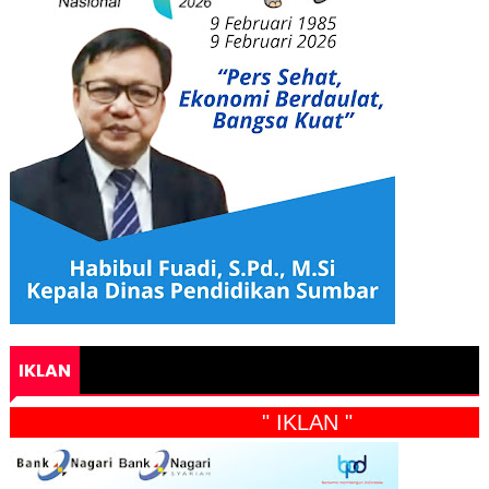
IKLAN
" IKLAN "