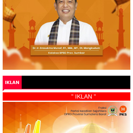
IKLAN
" IKLAN "