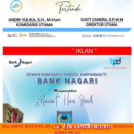
" IKLAN "
SELAMAT DATANG DI
SEMOGA
ANDA PUAS