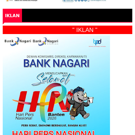
IKLAN
" IKLAN "