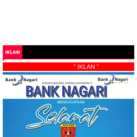
IKLAN
" IKLAN "