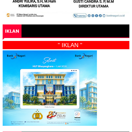
IKLAN
" IKLAN "