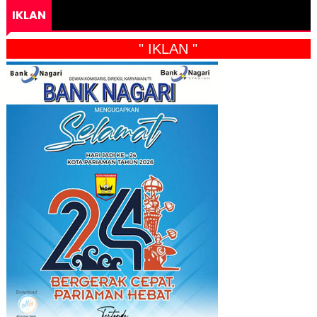
IKLAN
" IKLAN "