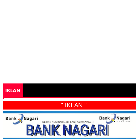
IKLAN
" IKLAN "