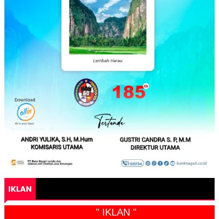
IKLAN
" IKLAN "