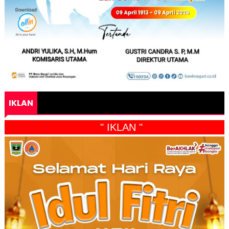
IKLAN
" IKLAN "