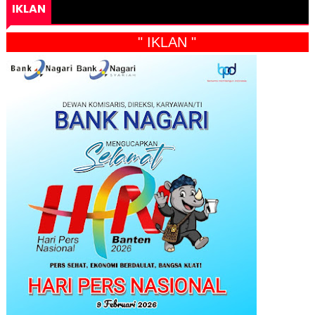
IKLAN
" IKLAN "