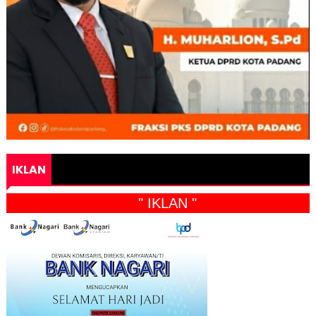
IKLAN
" IKLAN "