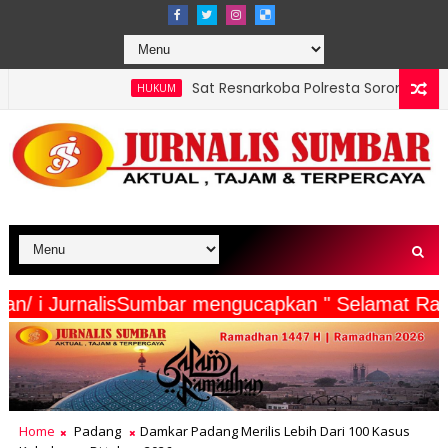
Sat Resnarkoba Polresta Sorong Kota Tertibkan Peredaran M
KUM
ta Wartawan/ i JurnalisSumbar mengucapkan " Se
Home
Padang
Damkar Padang Merilis Lebih Dari 100 Kasus