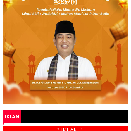
IKLAN
" IKLAN "