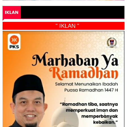
IKLAN
" IKLAN "