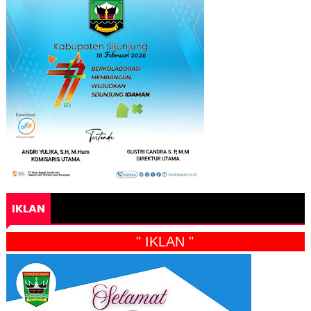
IKLAN
" IKLAN "