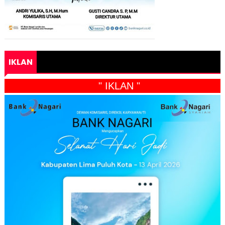
IKLAN
" IKLAN "