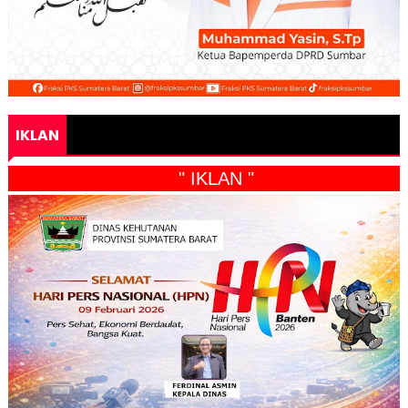
IKLAN
" IKLAN "