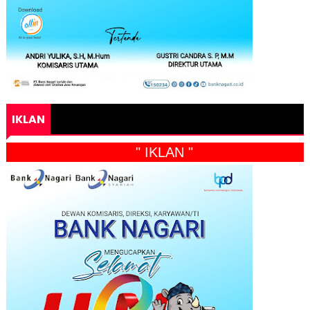
IKLAN
" IKLAN "