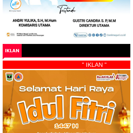
IKLAN
" IKLAN "