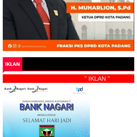
IKLAN
" IKLAN "