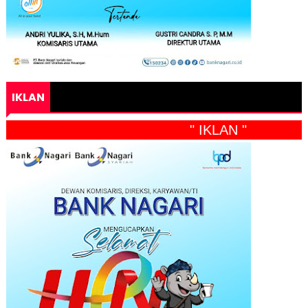
IKLAN
" IKLAN "