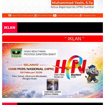
IKLAN
" IKLAN "