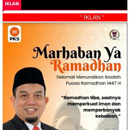
IKLAN
" IKLAN "