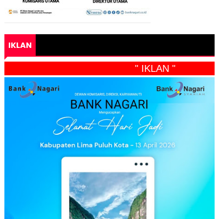
IKLAN
" IKLAN "