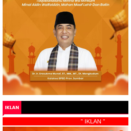
IKLAN
" IKLAN "