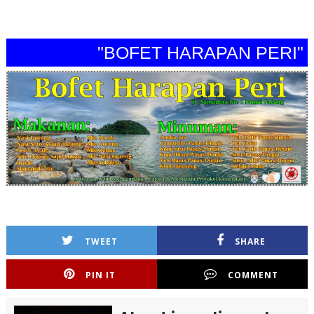
"BOFET HARAPAN PERI"
TWEET
SHARE
PIN IT
COMMENT