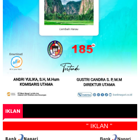
IKLAN
" IKLAN "