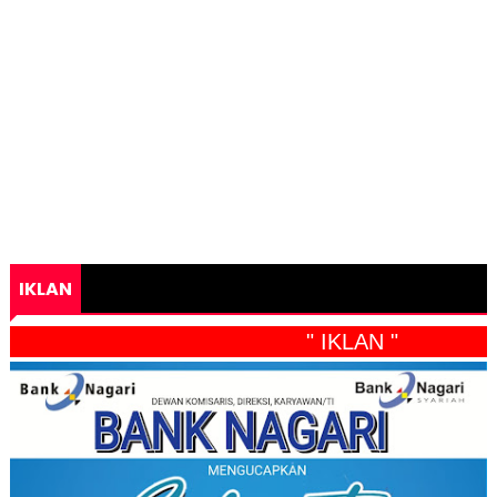
IKLAN
" IKLAN "