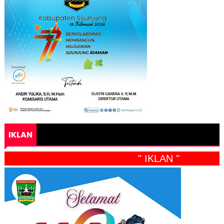
IKLAN
" IKLAN "