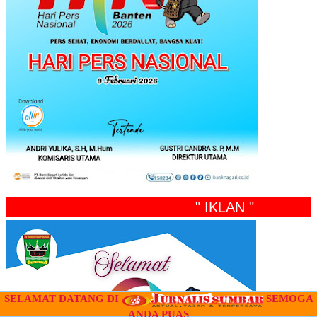
" IKLAN "
SELAMAT DATANG DI
SEMOGA
ANDA PUAS