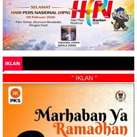
IKLAN
" IKLAN "