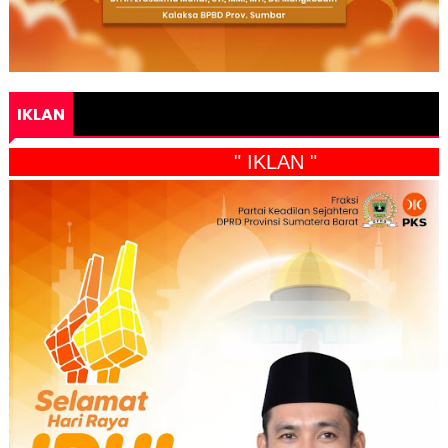
IKLAN
" IKLAN "