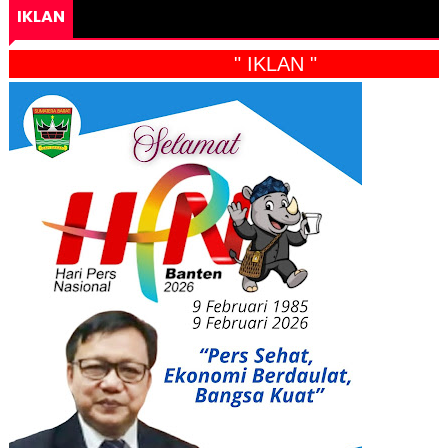
IKLAN
" IKLAN "