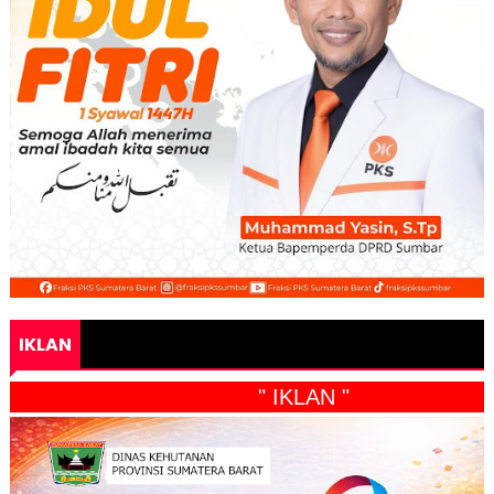
IKLAN
" IKLAN "