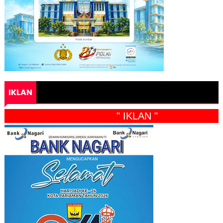
IKLAN
" IKLAN "