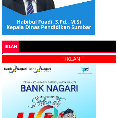
IKLAN
" IKLAN "