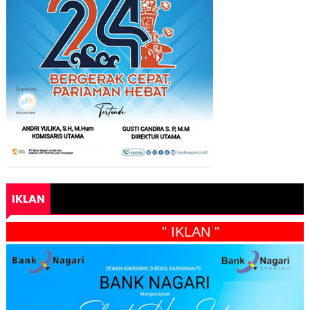
IKLAN
" IKLAN "