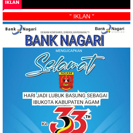
IKLAN
" IKLAN "