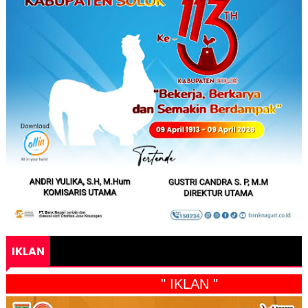
IKLAN
" IKLAN "