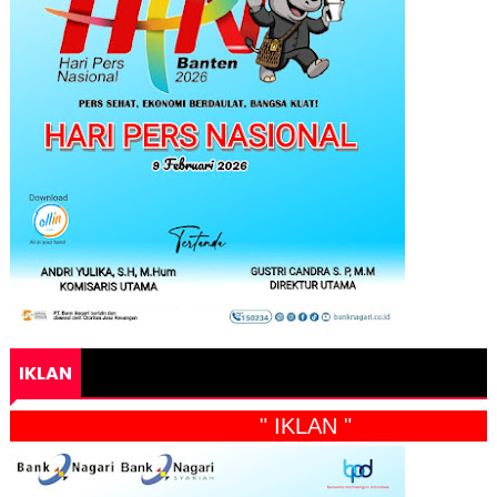
IKLAN
" IKLAN "