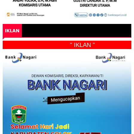
IKLAN
" IKLAN "