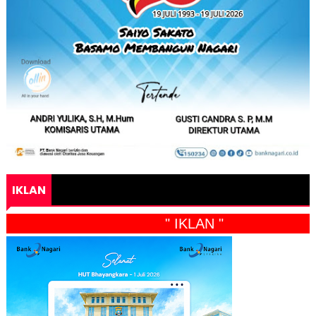
IKLAN
" IKLAN "