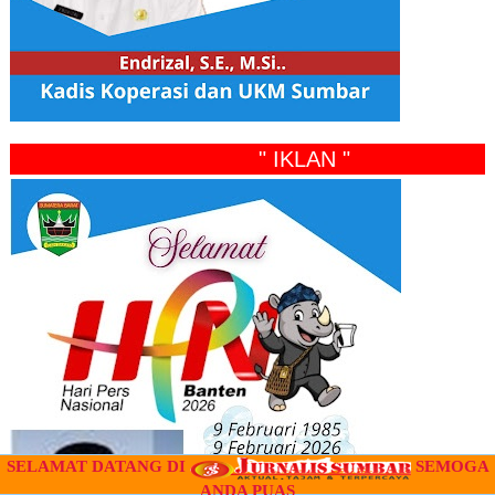
" IKLAN "
SELAMAT DATANG DI
SEMOGA
ANDA PUAS