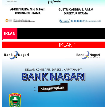
IKLAN
" IKLAN "