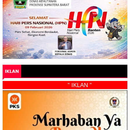
IKLAN
" IKLAN "