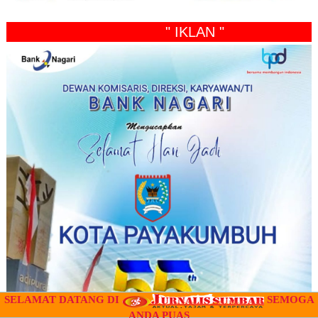
" IKLAN "
SELAMAT DATANG DI
SEMOGA
ANDA PUAS