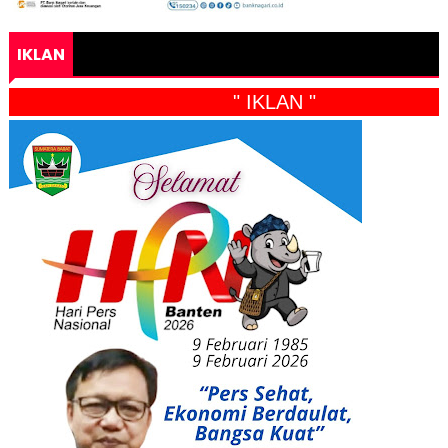
IKLAN
" IKLAN "