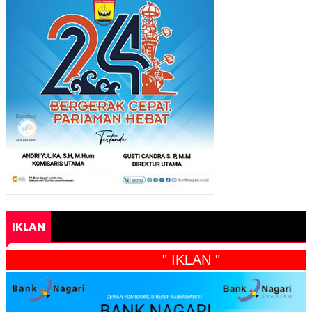
IKLAN
" IKLAN "