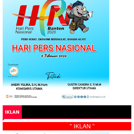
IKLAN
" IKLAN "