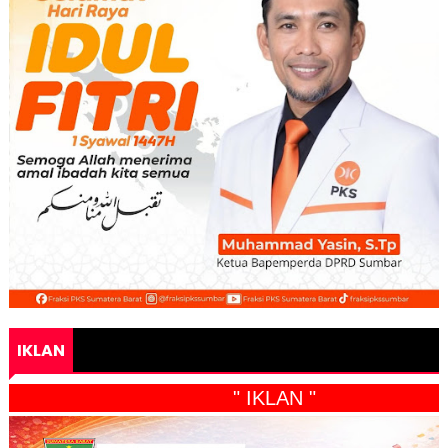
IKLAN
" IKLAN "