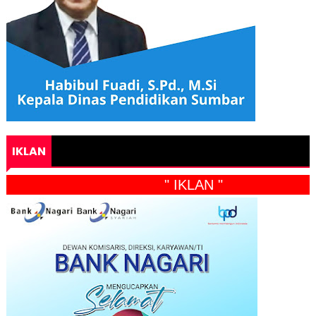
IKLAN
" IKLAN "