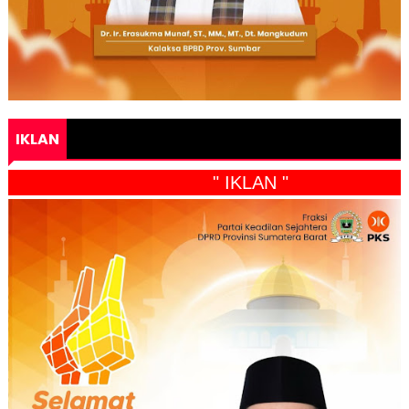
IKLAN
" IKLAN "