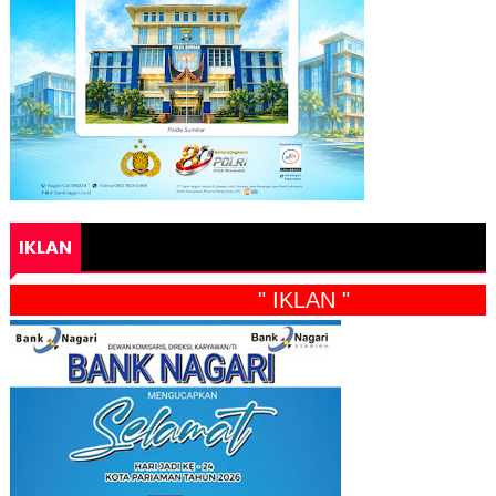
IKLAN
" IKLAN "