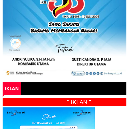
IKLAN
" IKLAN "