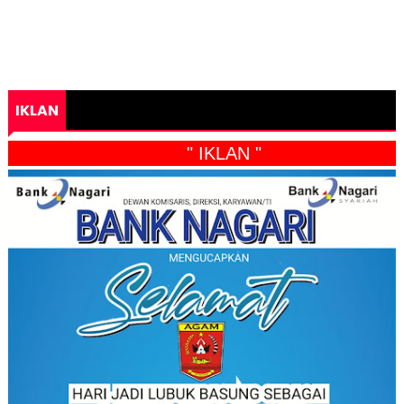
IKLAN
" IKLAN "