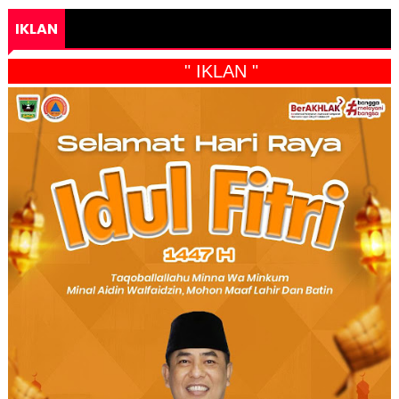
IKLAN
" IKLAN "