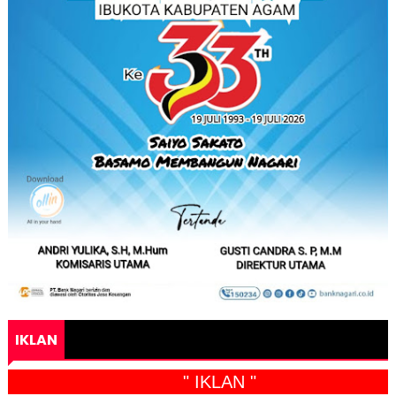
IKLAN
" IKLAN "