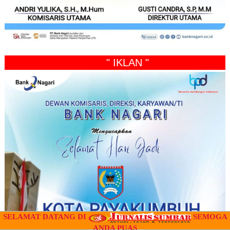
" IKLAN "
SELAMAT DATANG DI
SEMOGA
ANDA PUAS