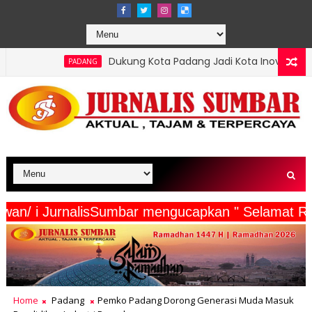
Dukung Kota Padang Jadi Kota Inovator, Kartu Registrasi Keseni
G
rta Wartawan/ i JurnalisSumbar mengucapkan " Se
Home
Padang
Pemko Padang Dorong Generasi Muda Masuk