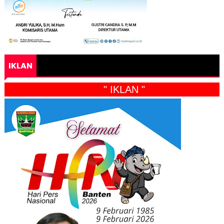
IKLAN
" IKLAN "