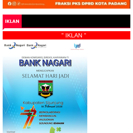
IKLAN
" IKLAN "