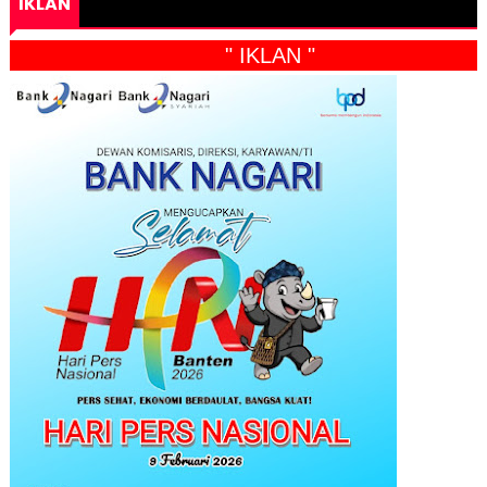
IKLAN
" IKLAN "