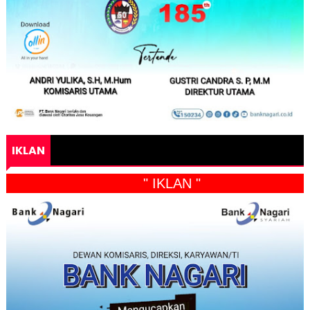
IKLAN
" IKLAN "