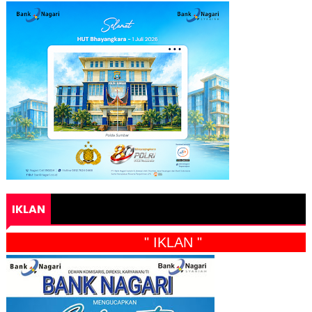
IKLAN
" IKLAN "