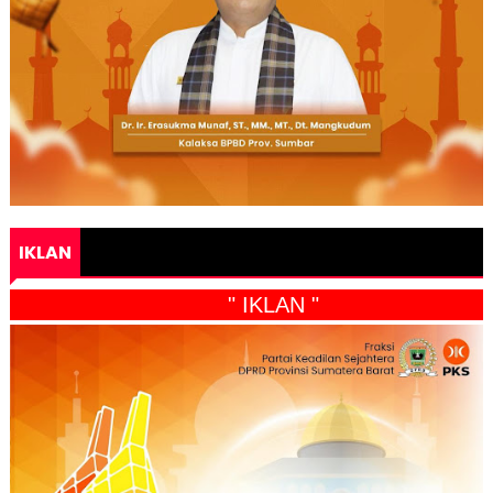
IKLAN
" IKLAN "