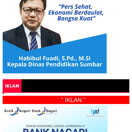
IKLAN
" IKLAN "